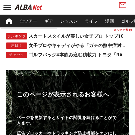
全ツアー
ギア
レッスン
ライフ
漫画
ゴルフ
メルマガ登録
スカートスタイルが美しい女子プロ トップ10
ランキング
女子プロやキャディがやる「ガチの熱中症対策」
注目！
ゴルフバッグ4本飲み込む積載力 トヨタ「RAV4」
チェック
このページが表示されるお客様へ
ページを更新するとサイトの閲覧を続けることがで
きます。
広告ブロッカーやトラッキング防止機能をオンにし