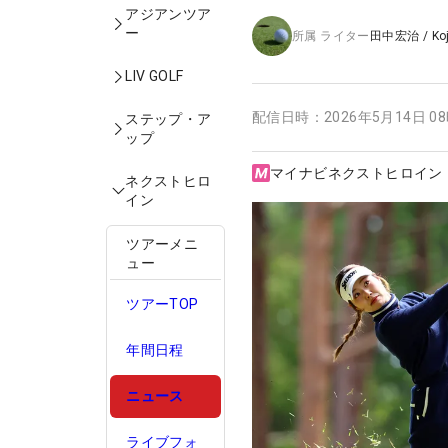
アジアンツア
ー
所属
ライター
田中宏治
/
Ko
LIV GOLF
配信日時：
2026年5月14日 0
ステップ・ア
ップ
マイナビネクストヒロイン
ネクストヒロ
イン
ツアーメニ
ュー
ツアーTOP
年間日程
ニュース
ライブフォ