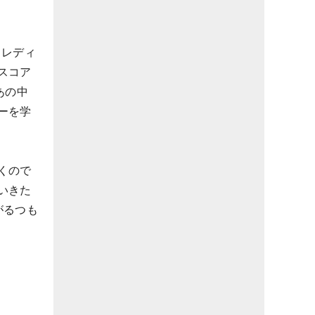
ドレディ
スコア
あの中
ーを学
くので
いきた
がるつも