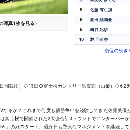
5
@天羽 さくら
5
佐藤 有仁加
5
園田 結莉亜
の写真
1
枚を見る
5
嶋谷 妃紗
10
林 亜莉奈
順位の続き
日間競技）◇13日◇富士桜カントリー倶楽部（山梨）◇6,28
Vなるか？これまで何度も優勝争いを経験してきた佐藤美優
は富士桜で開催された2大会合計3ラウンドでアンダーパーが
69」の好スタート。最終日も堅実なマネジメントを継続して