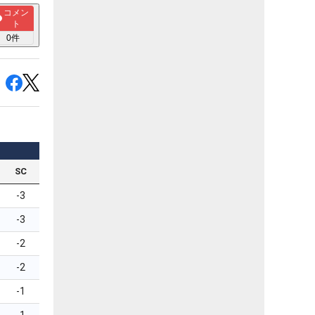
コメン
ト
0
件
SC
-3
-3
-2
-2
-1