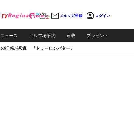
メルマガ登録
ログイン
Sニュース
ゴルフ場予約
連載
プレゼント
しの打感が秀逸 『トゥーロンパター』