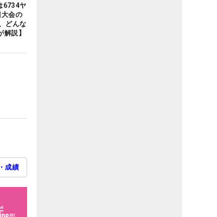
6734ヤ
回大会の
、どんな
が解説】
・成績