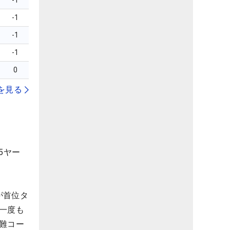
-1
-1
-1
-1
0
を見る
5ヤー
が首位タ
一度も
難コー