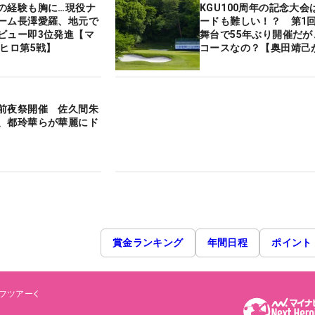
の経験も胸に…現役ナ
KGU100周年の記念大会は
ーム長澤愛羅、地元で
ードも難しい！？ 第1
ビュー即3位発進【マ
舞台で55年ぶり開催だが
クヒロ第5戦】
コースなの？【奥田靖己
前夜祭開催 佐久間朱
、都玲華らが華麗にド
賞金ランキング
年間日程
ポイント
フツアー