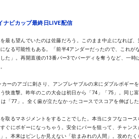
イナビカップ最終日LIVE配信
を最も望んでいたのは佐藤だろう。このまま中止になれば、
になる可能性もある。「前半4アンダーだったので、これが
した」。再開直後の13番パー3でバーディを奪うなど、一時
た。
バンカーのアゴに刺さり、アンプレヤブルの末にダブルボギー
う快進撃。昨年のこの大会は初日から「74」「75」。同じ
）は「77」。全く歯が立たなかったコースでスコアを伸ばし
ーを取るマネジメントをすることでした。本当にタフなコース
、すぐにボギーになっちゃう。安全にパーを狙って、チャンス
た」。本来はピンしか見えない「欲まみれの人間」。攻めたく