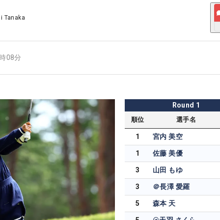
ji Tanaka
8時08分
Round
1
順位
選手名
1
宮内 美空
1
佐藤 美優
3
山田 もゆ
3
＠長澤 愛羅
5
森本 天