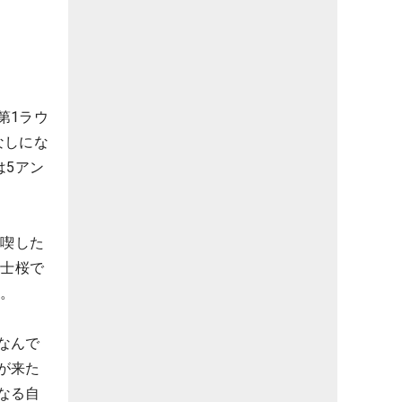
第1ラウ
なしにな
は5アン
を喫した
富士桜で
た。
なんで
が来た
なる自