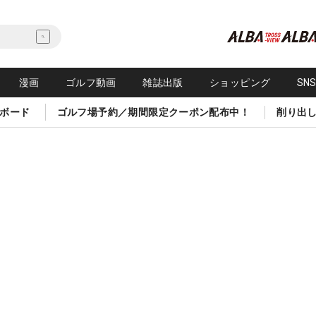
漫画
ゴルフ動画
雑誌出版
ショッピング
SN
ボード
ゴルフ場予約／期間限定クーポン配布中！
削り出