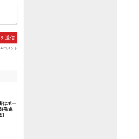
密はボー
好発進
戦】