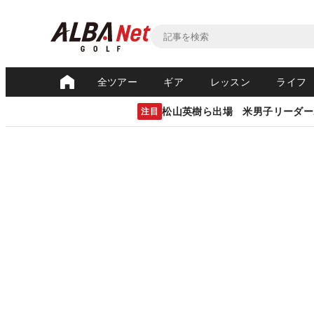
全ツアー
ギア
レッスン
ライフ
松山英樹ら出場 米男子リーダー
注目