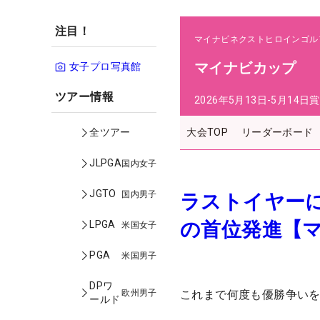
注目！
マイナビネクストヒロインゴル
マイナビカップ
女子プロ写真館
ツアー情報
2026年5月13日-5月14日
賞
大会TOP
リーダーボード
全ツアー
JLPGA
国内女子
JGTO
国内男子
ラストイヤーに
の首位発進【マ
LPGA
米国女子
PGA
米国男子
DPワ
欧州男子
これまで何度も優勝争い
ールド