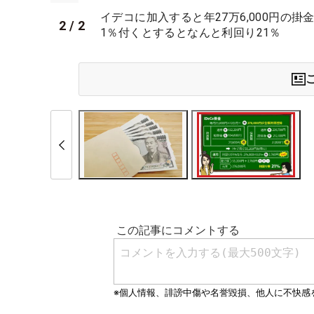
イデコに加入すると年27万6,000円の掛
2
/
2
1％付くとするとなんと利回り21％