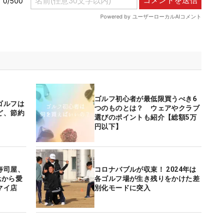
ゴルフ初心者が最低限買うべき6
ゴルフは
つのものとは？ ウェアやクラブ
ど、節約
選びのポイントも紹介【総額5万
円以下】
寿司屋、
コロナバブルが収束！ 2024年は
元から愛
各ゴルフ場が生き残りをかけた差
マイ店
別化モードに突入