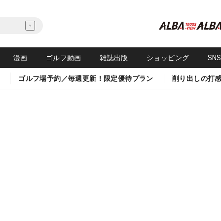
漫画
ゴルフ動画
雑誌出版
ショッピング
SN
ゴルフ場予約／毎週更新！限定優待プラン
削り出しの打