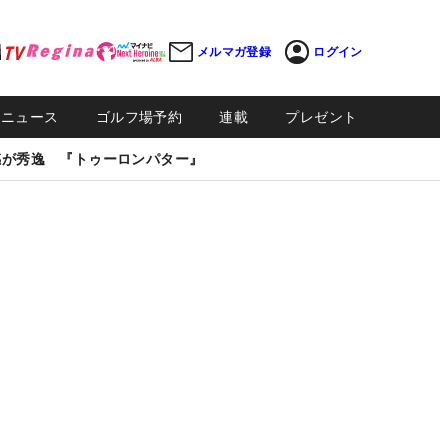
メルマガ登録
ログイン
Sニュース
ゴルフ場予約
連載
プレゼント
感が秀逸 『トゥーロンパター』