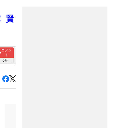
！ 賢
コメン
ト
0
件