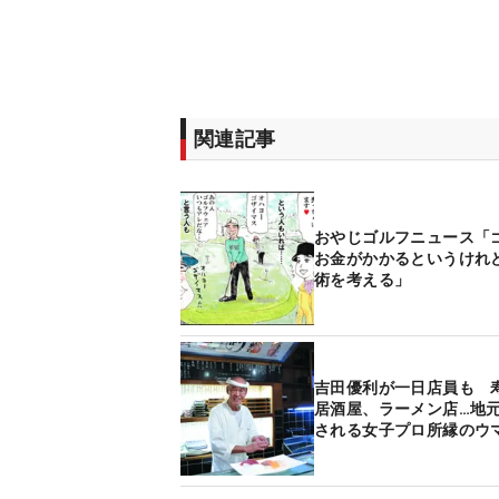
関連記事
おやじゴルフニュース「
お金がかかるというけれ
術を考える」
吉田優利が一日店員も 
居酒屋、ラーメン店…地
される女子プロ所縁のウ