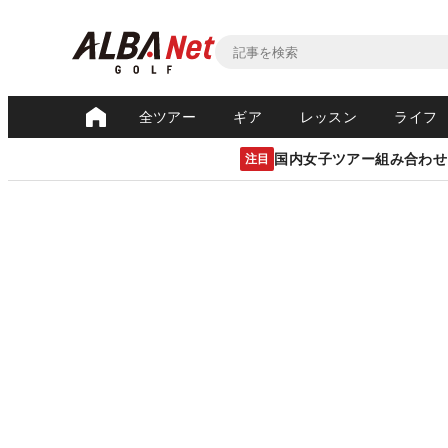
全ツアー
ギア
レッスン
ライフ
国内女子ツアー組み合わせ
注目