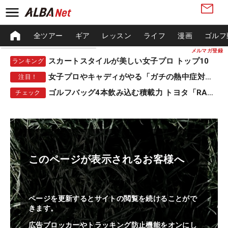
全ツアー
ギア
レッスン
ライフ
漫画
ゴルフ
メルマガ登録
スカートスタイルが美しい女子プロ トップ10
ランキング
女子プロやキャディがやる「ガチの熱中症対策」
注目！
ゴルフバッグ4本飲み込む積載力 トヨタ「RAV4」
チェック
このページが表示されるお客様へ
ページを更新するとサイトの閲覧を続けることがで
きます。
広告ブロッカーやトラッキング防止機能をオンにし