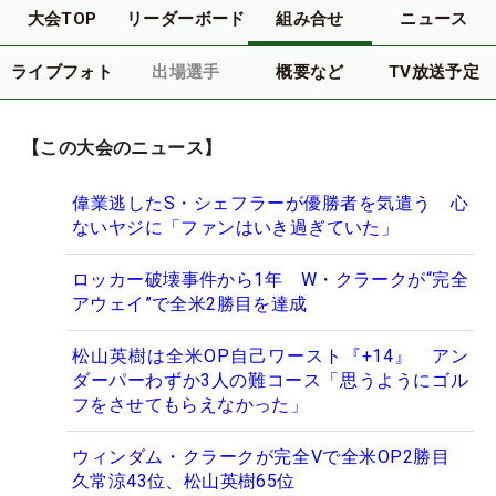
大会TOP
リーダーボード
組み合せ
ニュース
ライブフォト
出場選手
概要など
TV放送予定
【この大会のニュース】
偉業逃したS・シェフラーが優勝者を気遣う 心
ないヤジに「ファンはいき過ぎていた」
ロッカー破壊事件から1年 W・クラークが“完全
アウェイ”で全米2勝目を達成
松山英樹は全米OP自己ワースト『+14』 アン
ダーパーわずか3人の難コース「思うようにゴル
フをさせてもらえなかった」
ウィンダム・クラークが完全Vで全米OP2勝目
久常涼43位、松山英樹65位