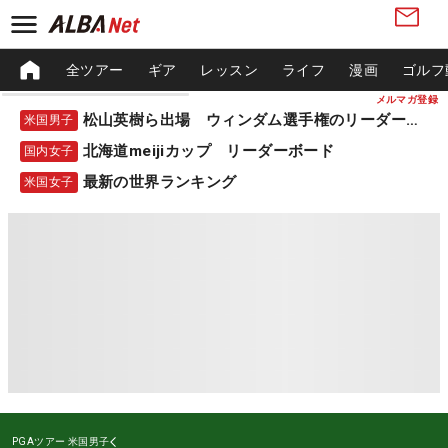
全ツアー
ギア
レッスン
ライフ
漫画
ゴルフ
メルマガ登録
松山英樹ら出場 ウィンダム選手権のリーダーボード
米国男子
北海道meijiカップ リーダーボード
国内女子
最新の世界ランキング
米国女子
PGAツアー
米国男子