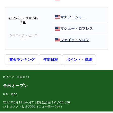
マナフ・シャー
2026-06-19 05:42
/
IN
マシュー・ロブレス
シネコック・ヒルズ
GC
ジェイク・ソロン
賞金ランキング
年間日程
ポイント・成績
PGAツアー
米国男子
全米オープン
U.S. Open
2026年6月18日-6月21日
賞金総額
$21,500,000
シネコック・ヒルズGC（ニューヨーク州）