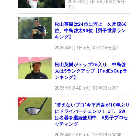
2026年8月7日 (金) 08時26分
1
松山英樹は24位に浮上 久常涼66
位、中島啓太93位【男子世界ラン
キング】
2026年8月4日 (火) 06時45分
1
松山英樹がトップ25入り 中島啓
太は5ランクアップ【FedExCupラ
ンキング】
2026年8月4日 (火) 08時00分
1
“替えないプロ”今平周吾が10年ぶり
にドライバーチェンジ！ UT、5W
は名器を継続使用中 #男子プロセ
ッティング
2026年8月6日 (木) 15時49分
38