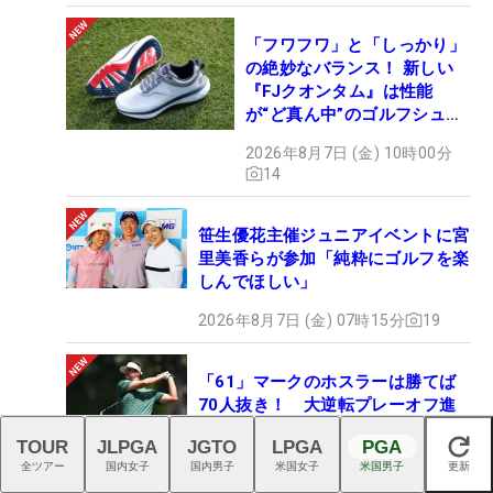
「フワフワ」と「しっかり」
の絶妙なバランス！ 新しい
『FJクオンタム』は性能
が“ど真ん中”のゴルフシュー
ズだった
2026年8月7日 (金) 10時00分
14
笹生優花主催ジュニアイベントに宮
里美香らが参加「純粋にゴルフを楽
しんでほしい」
2026年8月7日 (金) 07時15分
19
「61」マークのホスラーは勝てば
70人抜き！ 大逆転プレーオフ進
出なるか
TOUR
JLPGA
JGTO
LPGA
PGA
閉じる
2026年8月7日 (金) 11時30分
1
全ツアー
国内女子
国内男子
米国女子
米国男子
更新