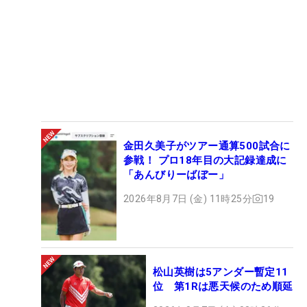
金田久美子がツアー通算500試合に
参戦！ プロ18年目の大記録達成に
「あんびりーばぼー」
2026年8月7日 (金) 11時25分
19
松山英樹は5アンダー暫定11
位 第1Rは悪天候のため順延