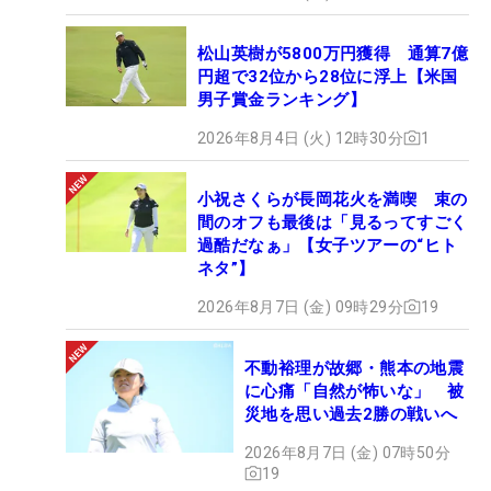
松山英樹が5800万円獲得 通算7億
円超で32位から28位に浮上【米国
男子賞金ランキング】
2026年8月4日 (火) 12時30分
1
小祝さくらが長岡花火を満喫 束の
間のオフも最後は「見るってすごく
過酷だなぁ」【女子ツアーの“ヒト
ネタ”】
2026年8月7日 (金) 09時29分
19
不動裕理が故郷・熊本の地震
に心痛「自然が怖いな」 被
災地を思い過去2勝の戦いへ
2026年8月7日 (金) 07時50分
19