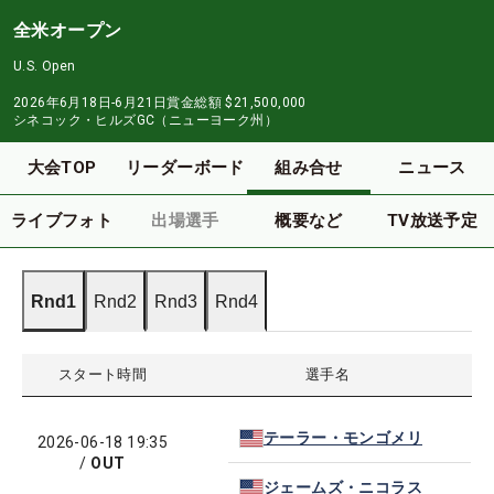
全米オープン
U.S. Open
2026年6月18日-6月21日
賞金総額
$21,500,000
シネコック・ヒルズGC（ニューヨーク州）
大会TOP
リーダーボード
組み合せ
ニュース
ライブフォト
出場選手
概要など
TV放送予定
Rnd1
Rnd2
Rnd3
Rnd4
スタート時間
選手名
テーラー・モンゴメリ
2026-06-18 19:35
/
OUT
ジェームズ・ニコラス