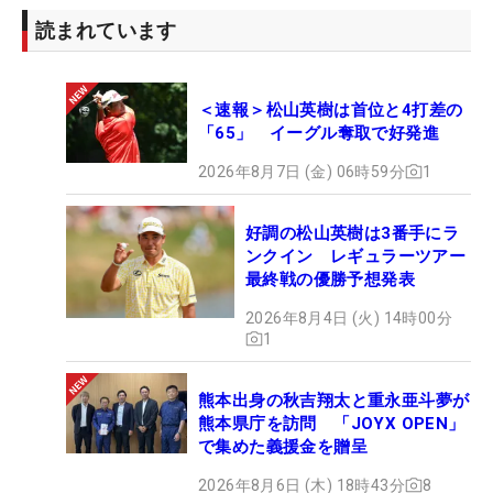
読まれています
＜速報＞松山英樹は首位と4打差の
「65」 イーグル奪取で好発進
2026年8月7日 (金) 06時59分
1
好調の松山英樹は3番手にラ
ンクイン レギュラーツアー
最終戦の優勝予想発表
2026年8月4日 (火) 14時00分
1
熊本出身の秋吉翔太と重永亜斗夢が
熊本県庁を訪問 「JOYX OPEN」
で集めた義援金を贈呈
2026年8月6日 (木) 18時43分
8