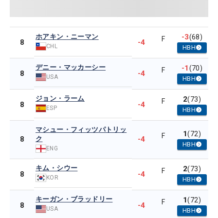
ホアキン・ニーマン
-3
(68)
F
-4
8
CHL
HBH
デニー・マッカーシー
-1
(70)
F
-4
8
USA
HBH
ジョン・ラーム
2
(73)
F
-4
8
ESP
HBH
マシュー・フィッツパトリッ
1
(72)
F
ク
-4
8
HBH
ENG
キム・シウー
2
(73)
F
-4
8
KOR
HBH
キーガン・ブラッドリー
1
(72)
F
-4
8
USA
HBH