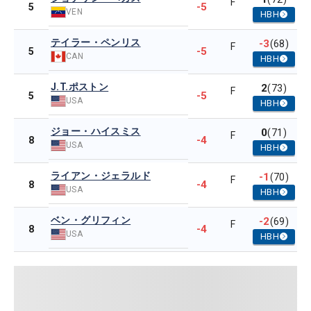
F
-5
5
VEN
HBH
テイラー・ペンリス
-3
(68)
F
-5
5
CAN
HBH
J.T.ポストン
2
(73)
F
-5
5
USA
HBH
ジョー・ハイスミス
0
(71)
F
-4
8
USA
HBH
ライアン・ジェラルド
-1
(70)
F
-4
8
USA
HBH
ベン・グリフィン
-2
(69)
F
-4
8
USA
HBH