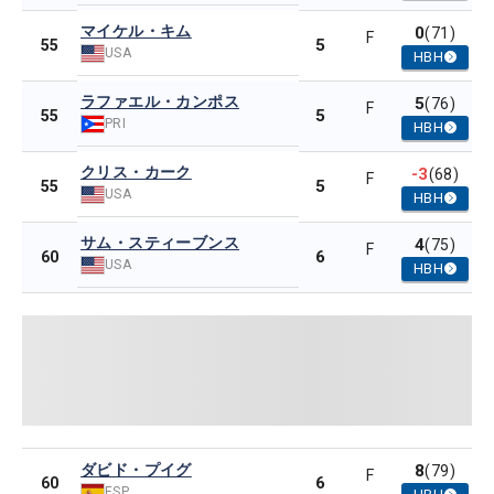
マイケル・キム
0
(71)
F
5
55
USA
HBH
ラファエル・カンポス
5
(76)
F
5
55
PRI
HBH
クリス・カーク
-3
(68)
F
5
55
USA
HBH
サム・スティーブンス
4
(75)
F
6
60
USA
HBH
ダビド・プイグ
8
(79)
F
6
60
ESP