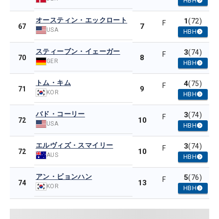
HBH
オースティン・エックロート
1
(72)
F
7
67
USA
HBH
スティーブン・イェーガー
3
(74)
F
8
70
GER
HBH
トム・キム
4
(75)
F
9
71
KOR
HBH
バド・コーリー
3
(74)
F
10
72
USA
HBH
エルヴィズ・スマイリー
3
(74)
F
10
72
AUS
HBH
アン・ビョンハン
5
(76)
F
13
74
KOR
HBH