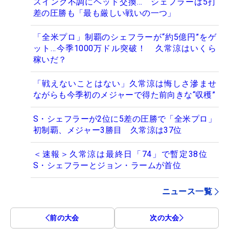
スイング不調にヘッド交換… シェフラーは5打
差の圧勝も「最も厳しい戦いの一つ」
「全米プロ」制覇のシェフラーが“約5億円”をゲ
ット…今季1000万ドル突破！ 久常涼はいくら
稼いだ？
「戦えないことはない」久常涼は悔しさ滲ませ
ながらも今季初のメジャーで得た前向きな“収穫”
S・シェフラーが2位に5差の圧勝で「全米プロ」
初制覇、メジャー3勝目 久常涼は37位
＜速報＞久常涼は最終日「74」で暫定38位
S・シェフラーとジョン・ラームが首位
ニュース一覧
前の大会
次の大会