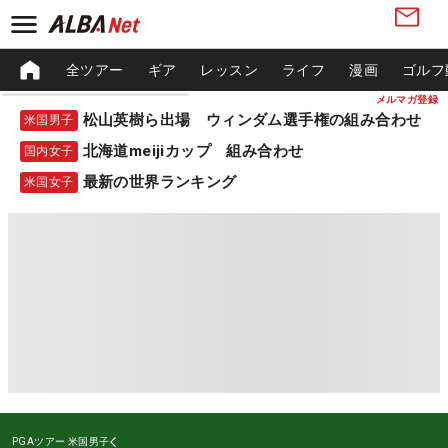
全ツアー
ギア
レッスン
ライフ
漫画
ゴルフ
メルマガ登録
松山英樹ら出場 ウィンダム選手権の組み合わせ
米国男子
北海道meijiカップ 組み合わせ
国内女子
最新の世界ランキング
米国女子
PGAツアー
米国男子