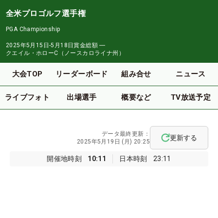
全米プロゴルフ選手権
PGA Championship
2025年5月15日-5月18日
賞金総額
―
クエイル・ホローC（ノースカロライナ州）
大会TOP
リーダーボード
組み合せ
ニュース
ライブフォト
出場選手
概要など
TV放送予定
データ最終更新：
更新する
2025年5月19日 (月) 20:25
開催地時刻
10:11
日本時刻
23:11