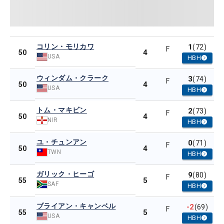
コリン・モリカワ
1
(72)
F
4
50
USA
HBH
ウィンダム・クラーク
3
(74)
F
4
50
USA
HBH
トム・マキビン
2
(73)
F
4
50
NIR
HBH
ユ・チュンアン
0
(71)
F
4
50
TWN
HBH
ガリック・ヒーゴ
9
(80)
F
5
55
SAF
HBH
ブライアン・キャンベル
-2
(69)
F
5
55
USA
HBH