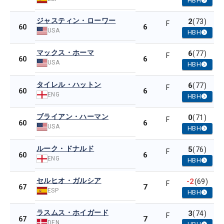
HBH
ジャスティン・ローワー
2
(73)
F
6
60
USA
HBH
マックス・ホーマ
6
(77)
F
6
60
USA
HBH
タイレル・ハットン
6
(77)
F
6
60
ENG
HBH
ブライアン・ハーマン
0
(71)
F
6
60
USA
HBH
ルーク・ドナルド
5
(76)
F
6
60
ENG
HBH
セルヒオ・ガルシア
-2
(69)
F
7
67
ESP
HBH
ラスムス・ホイガード
3
(74)
F
7
67
DEN