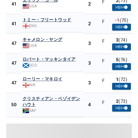
エリック・コール
2
(73)
F
2
41
USA
HBH
トミー・フリートウッド
-1
(70)
F
2
41
ENG
HBH
キャメロン・ヤング
3
(74)
F
3
47
USA
HBH
ロバート・マッキンタイア
5
(76)
F
3
47
SCO
HBH
ローリー・マキロイ
1
(72)
F
3
47
NIR
HBH
クリスティアン・ベゾイデン
2
(73)
F
ハウト
4
50
HBH
SAF