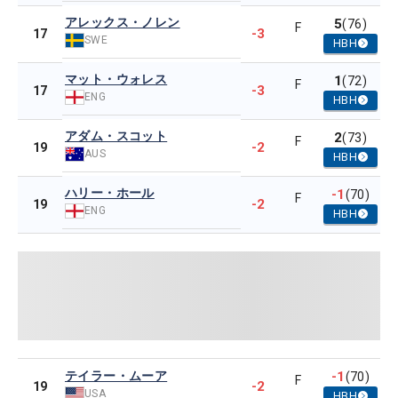
アレックス・ノレン
5
(76)
F
-3
17
SWE
HBH
マット・ウォレス
1
(72)
F
-3
17
ENG
HBH
アダム・スコット
2
(73)
F
-2
19
AUS
HBH
ハリー・ホール
-1
(70)
F
-2
19
ENG
HBH
テイラー・ムーア
-1
(70)
F
-2
19
USA
HBH