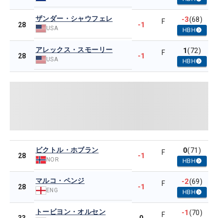
ザンダー・シャウフェレ
-3
(68)
F
-1
28
USA
HBH
アレックス・スモーリー
1
(72)
F
-1
28
USA
HBH
ビクトル・ホブラン
0
(71)
F
-1
28
NOR
HBH
マルコ・ペンジ
-2
(69)
F
-1
28
ENG
HBH
トービヨン・オルセン
-1
(70)
F