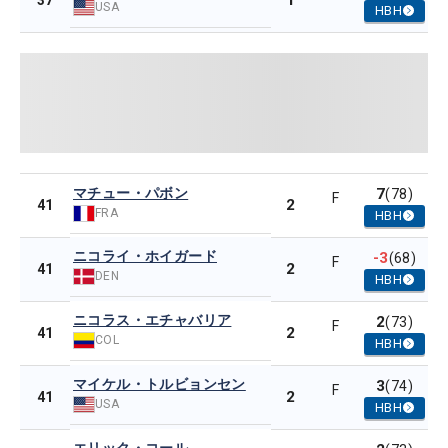
1
37
USA
HBH
マチュー・パボン
7
(78)
F
2
41
FRA
HBH
ニコライ・ホイガード
-3
(68)
F
2
41
DEN
HBH
ニコラス・エチャバリア
2
(73)
F
2
41
COL
HBH
マイケル・トルビョンセン
3
(74)
F
2
41
USA
HBH