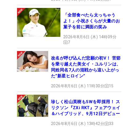
「全部食べたら太っちゃう
よ！」小祝さくらが大量のお
菓子を前に満面の笑み
2026年8月6日 (木) 14時09分
7
改名が呼び込んだ悲願の初V！ 苦節
を乗り越えた美女イ・ユルリンは、
同姓同名7人の混戦から這い上がっ
た“新星ヒロイン”
2026年8月6日 (木) 11時30分
15
珍しく松山英樹も5Wを即採用！ ス
リクソン『ZXi RKT』フェアウェイ
＆ハイブリッド、9月12日デビュー
2026年8月6日 (木) 13時42分
33