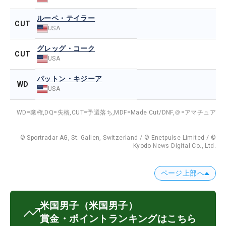
ルーペ・テイラー
CUT
USA
グレッグ・コーク
CUT
USA
パットン・キジーア
WD
USA
WD=棄権,
DQ=失格,
CUT=予選落ち,
MDF=Made Cut/DNF,
＠=アマチュア
© Sportradar AG, St. Gallen, Switzerland / © Enetpulse Limited / ©
Kyodo News Digital Co., Ltd.
ページ上部へ
米国男子
（米国男子）
賞金・ポイントランキングはこちら