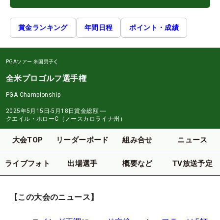
賞金ランキング
年間日程
ポイント・成績
PGAツアー
米国男子
全米プロゴルフ選手権
PGA Championship
2025年5月15日-5月18日
賞金総額
―
クエイル・ホローC（ノースカロライナ州）
大会TOP
リーダーボード
組み合せ
ニュース
ライブフォト
出場選手
概要など
TV放送予定
【この大会のニュース】