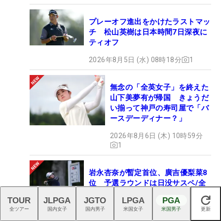
プレーオフ進出をかけたラストマッ
チ 松山英樹は日本時間7日深夜に
ティオフ
2026年8月5日 (水) 08時18分
1
無念の「全英女子」を終えた
山下美夢有が帰国 きょうだ
い揃って神戸の寿司屋で「バ
ースデーディナー？」
2026年8月6日 (木) 10時59分
1
岩永杏奈が暫定首位、廣吉優梨菜8
位 予選ラウンドは日没サスペ/全
米女子アマ
TOUR
JLPGA
JGTO
LPGA
PGA
閉じる
全ツアー
国内女子
国内男子
米国女子
米国男子
更新
2026年8月6日 (木) 11時18分
1