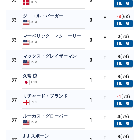
0
33
DEN
HBH
ダニエル・バーガー
-3
(68)
F
0
33
USA
HBH
マーベリック・マクニーリー
2
(73)
F
0
33
USA
HBH
マックス・グレイザーマン
3
(74)
F
0
33
USA
HBH
久常 涼
3
(74)
F
1
37
JPN
HBH
リチャード・ブランド
-1
(70)
F
1
37
ENG
HBH
ルーカス・グローバー
4
(75)
F
1
37
USA
HBH
J.J.スポーン
3
(74)
F