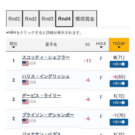
Rnd1
Rnd2
Rnd3
Rnd4
獲得賞金
※HBHをクリックすると詳細が表示されます。
順位
HOLE
TODAY
選手名
SC
スコッティ・シェフラー
0
(71)
F
-11
1
USA
HBH
ハリス・イングリッシュ
-6
(65)
F
-6
2
USA
HBH
デービス・ライリー
1
(72)
F
-6
2
USA
HBH
ブライソン・デシャンボー
-1
(70)
F
-6
2
USA
HBH
ジョナサン・ベガス
1
(72)