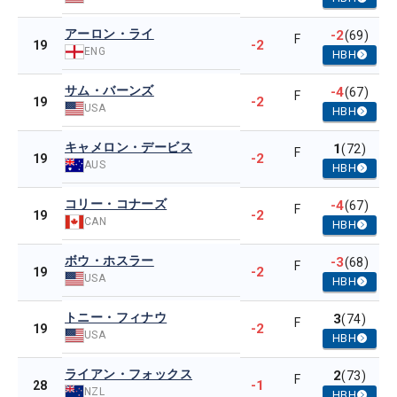
アーロン・ライ
-2
(69)
F
-2
19
ENG
HBH
サム・バーンズ
-4
(67)
F
-2
19
USA
HBH
キャメロン・デービス
1
(72)
F
-2
19
AUS
HBH
コリー・コナーズ
-4
(67)
F
-2
19
CAN
HBH
ボウ・ホスラー
-3
(68)
F
-2
19
USA
HBH
トニー・フィナウ
3
(74)
F
-2
19
USA
HBH
ライアン・フォックス
2
(73)
F
-1
28
NZL
HBH