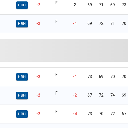
F
-2
2
69
71
69
73
HBH
F
-2
-1
69
72
71
70
HBH
F
-2
-1
73
69
70
70
HBH
F
-2
-2
67
72
74
69
HBH
F
-2
-4
73
70
72
67
HBH