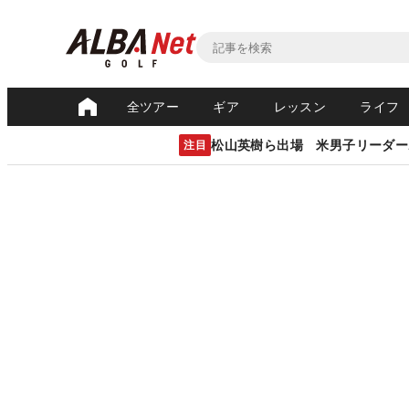
全ツアー
ギア
レッスン
ライフ
松山英樹ら出場 米男子リーダー
注目