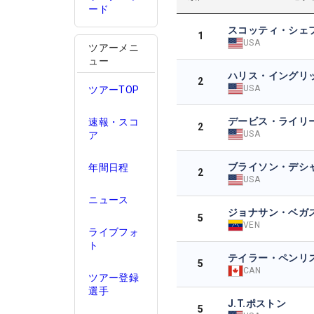
ード
スコッティ・シェ
1
USA
ツアーメニ
ュー
ハリス・イングリ
2
USA
ツアーTOP
デービス・ライリ
速報・スコ
2
USA
ア
ブライソン・デシ
年間日程
2
USA
ニュース
ジョナサン・ベガ
5
VEN
ライブフォ
ト
テイラー・ペンリ
5
CAN
ツアー登録
選手
J.T.ポストン
5