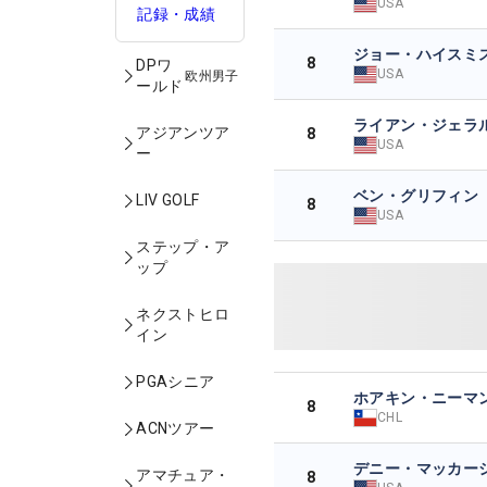
USA
記録・成績
ジョー・ハイスミ
8
DPワ
USA
欧州男子
ールド
ライアン・ジェラ
アジアンツア
8
USA
ー
ベン・グリフィン
LIV GOLF
8
USA
ステップ・ア
ップ
ネクストヒロ
イン
PGAシニア
ホアキン・ニーマ
8
CHL
ACNツアー
デニー・マッカー
アマチュア・
8