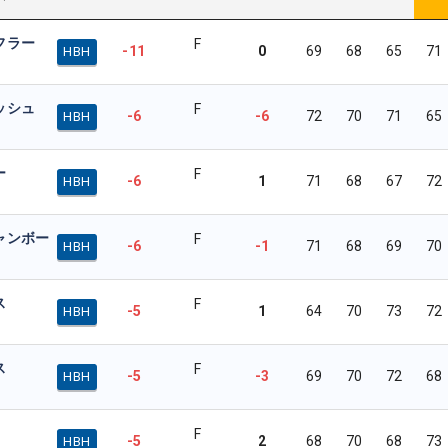
フラー
F
-11
0
69
68
65
71
HBH
ッシュ
F
-6
-6
72
70
71
65
HBH
ー
F
-6
1
71
68
67
72
HBH
ャンボー
F
-6
-1
71
68
69
70
HBH
ス
F
-5
1
64
70
73
72
HBH
ス
F
-5
-3
69
70
72
68
HBH
F
-5
2
68
70
68
73
HBH