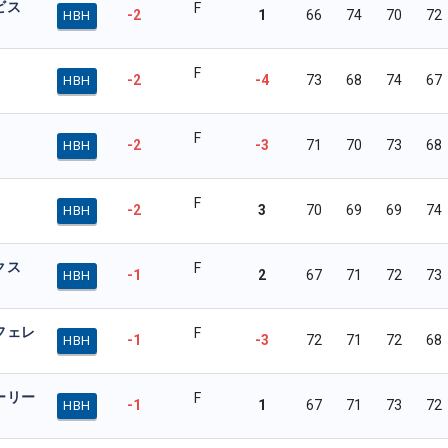
ビス
F
-2
1
66
74
70
72
HBH
F
-2
-4
73
68
74
67
HBH
F
-2
-3
71
70
73
68
HBH
F
-2
3
70
69
69
74
HBH
クス
F
-1
2
67
71
72
73
HBH
フェレ
F
-1
-3
72
71
72
68
HBH
ーリー
F
-1
1
67
71
73
72
HBH