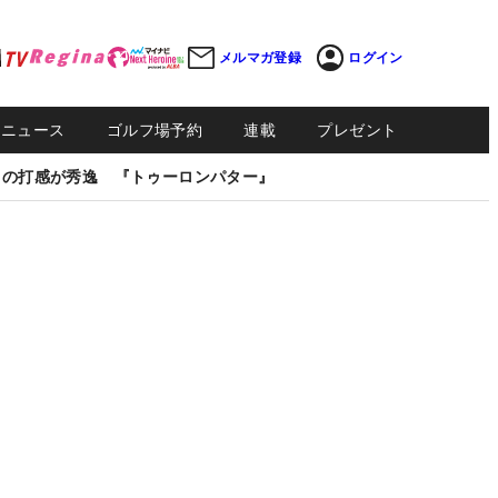
メルマガ登録
ログイン
Sニュース
ゴルフ場予約
連載
プレゼント
しの打感が秀逸 『トゥーロンパター』