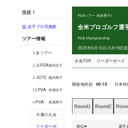
注目！
PGAツアー
米国男子
全米プロゴルフ選
女子プロ写真館
ツアー情報
PGA Championship
2025年5月15日-5月18日
賞
全ツアー
大会TOP
リーダーボード
JLPGA
国内女子
JGTO
国内男子
開催地時刻
00:10
日本時
LPGA
米国女子
PGA
米国男子
Round1
Round2
Roun
今週の大会
リーダーボ
順位
選手