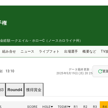
手権
金総額
―
クエイル・ホローC（ノースカロライナ州）
組み合せ
ニュース
ライブフォト
出場選手
概要など
TV
データ最終更新：
刻
13:10
更
2025年5月19日 (月) 20:25
d3
Round4
獲得賞金
名
SCORE
HOLE
TODAY
R
1
R
2
R
3
R
4