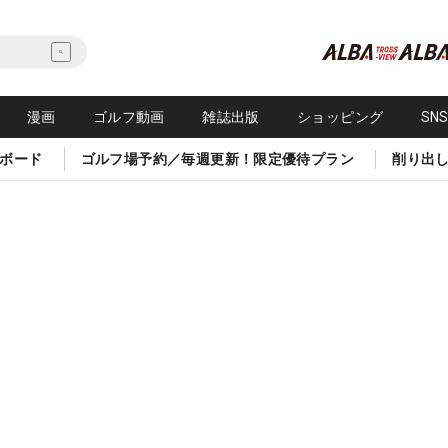
漫画
ゴルフ動画
雑誌出版
ショッピング
SN
ボード
ゴルフ場予約／毎週更新！限定優待プラン
削り出