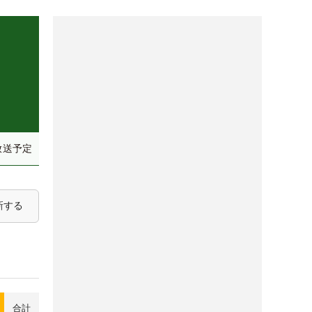
放送予定
新する
合計