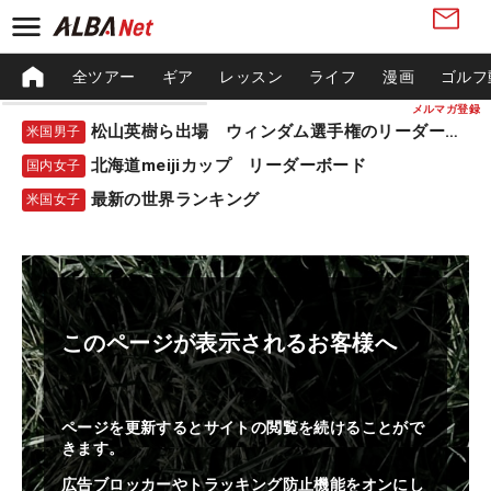
全ツアー
ギア
レッスン
ライフ
漫画
ゴルフ
メルマガ登録
松山英樹ら出場 ウィンダム選手権のリーダーボード
米国男子
北海道meijiカップ リーダーボード
国内女子
最新の世界ランキング
米国女子
このページが表示されるお客様へ
ページを更新するとサイトの閲覧を続けることがで
きます。
広告ブロッカーやトラッキング防止機能をオンにし