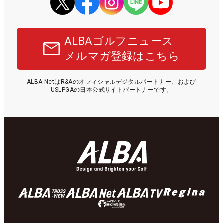
ALBAゴルフニュース
メルマガ登録はこちら
ALBA NetはR&Aのオフィシャルデジタルパートナー、および
USLPGAの日本公式サイトパートナーです。