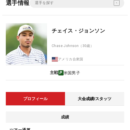
選手情報
チェイス・ジョンソン
Chase Johnson
（30歳）
アメリカ合衆国
主戦
米国男子
プロフィール
大会成績/スタッツ
成績