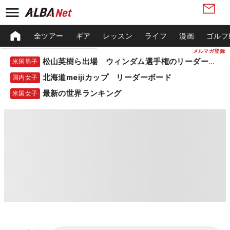
全ツアー
ギア
レッスン
ライフ
漫画
ゴルフ
メルマガ登録
松山英樹ら出場 ウィンダム選手権のリーダーボード
米国男子
北海道meijiカップ リーダーボード
国内女子
最新の世界ランキング
米国女子