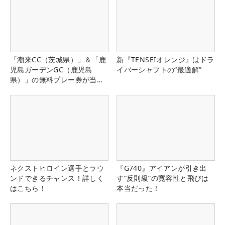
「潮来CC（茨城県）」＆「鹿
新『TENSEIオレンジ』はドラ
児島ガーデンGC（鹿児島
イバーシャフトの“最適解”
県）」の無料プレー券が当た
る！！
ネクストヒロイン選手とラウ
『G740』アイアンが引き出
ンドできるチャンス！詳しく
す“反則級”の寛容性と飛びは
はこちら！
本当だった！