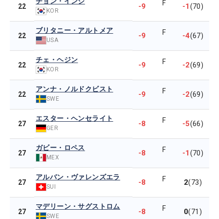
チョン・インジ
F
-9
-1
22
(70)
KOR
ブリタニー・アルトメア
F
-9
-4
22
(67)
USA
チェ・ヘジン
F
-9
-2
22
(69)
KOR
アンナ・ノルドクビスト
F
-9
-2
22
(69)
SWE
エスター・ヘンセライト
F
-8
-5
27
(66)
GER
ガビー・ロペス
F
-8
-1
27
(70)
MEX
アルバン・ヴァレンズエラ
F
-8
2
27
(73)
SUI
マデリーン・サグストロム
F
-8
0
27
(71)
SWE