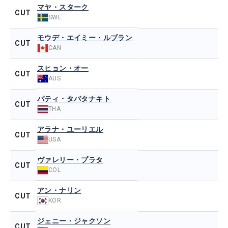
マヤ・スターク
CUT
SWE
モウデ・エイミー・ルブラン
CUT
CAN
スヒョン・オー
CUT
AUS
パティ・タバタナキト
CUT
THA
アラナ・ユーリエル
CUT
USA
ヴァレリー・プラタ
CUT
COL
アン・ナリン
CUT
KOR
ジェニー・ジャクソン
CUT