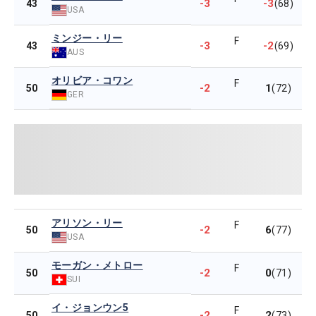
-3
-3
43
(68)
USA
ミンジー・リー
F
-3
-2
43
(69)
AUS
オリビア・コワン
F
-2
1
50
(72)
GER
アリソン・リー
F
-2
6
50
(77)
USA
モーガン・メトロー
F
-2
0
50
(71)
SUI
イ・ジョンウン5
F
-2
2
50
(73)