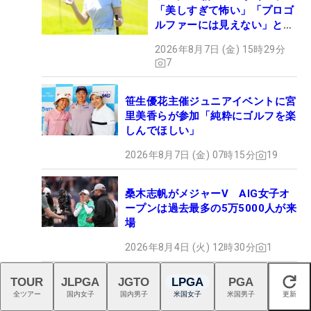
「美しすぎて怖い」「プロゴ
ルファーには見えない」とコ
メント殺到
2026年8月7日 (金) 15時29分
7
笹生優花主催ジュニアイベントに宮
里美香らが参加「純粋にゴルフを楽
しんでほしい」
2026年8月7日 (金) 07時15分
19
桑木志帆がメジャーV AIG女子オ
ープンは過去最多の5万5000人が来
場
2026年8月4日 (火) 12時30分
1
TOUR
JLPGA
JGTO
LPGA
PGA
閉じる
竹田麗央が13ランクアップ 山下
全ツアー
国内女子
国内男子
米国女子
米国男子
更新
美夢有は7位【米国女子賞金ランキ