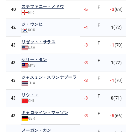
ステファニー・メドウ
F
-5
-3
40
(68)
NIR
ジ・ウンヒ
F
-4
1
42
(72)
KOR
リゼット・サラス
F
-3
-1
43
(70)
USA
ケリー・タン
F
-3
1
43
(72)
MYS
ジャスミン・スワンナプーラ
F
-3
-1
43
(70)
THA
リウ・ユ
F
-3
0
43
(71)
CHI
キャロライン・マッソン
F
-3
-5
43
(66)
GER
メーガン・カン
F