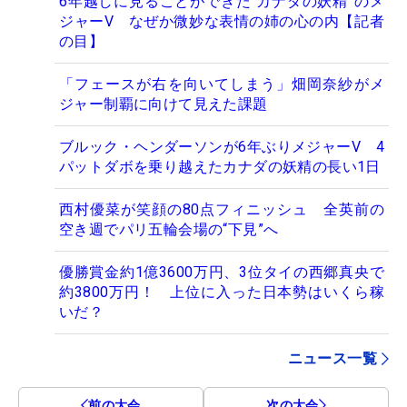
6年越しに見ることができた“カナダの妖精”のメ
ジャーV なぜか微妙な表情の姉の心の内【記者
の目】
「フェースが右を向いてしまう」畑岡奈紗がメ
ジャー制覇に向けて見えた課題
ブルック・ヘンダーソンが6年ぶりメジャーV 4
パットダボを乗り越えたカナダの妖精の長い1日
西村優菜が笑顔の80点フィニッシュ 全英前の
空き週でパリ五輪会場の“下見”へ
優勝賞金約1億3600万円、3位タイの西郷真央で
約3800万円！ 上位に入った日本勢はいくら稼
いだ？
ニュース一覧
前の大会
次の大会