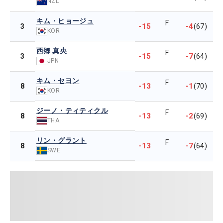
NZL
キム・ヒョージュ
F
-15
-4
3
(67)
KOR
西郷 真央
F
-15
-7
3
(64)
JPN
キム・セヨン
F
-13
-1
8
(70)
KOR
ジーノ・ティティクル
F
-13
-2
8
(69)
THA
リン・グラント
F
-13
-7
8
(64)
SWE