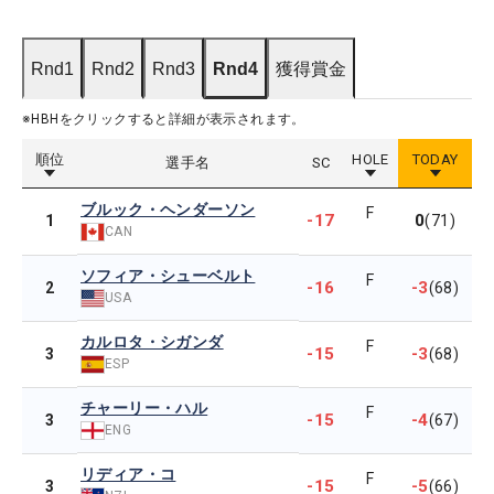
Rnd1
Rnd2
Rnd3
Rnd4
獲得賞金
※HBHをクリックすると詳細が表示されます。
順位
HOLE
TODAY
選手名
SC
ブルック・ヘンダーソン
F
-17
0
1
(71)
CAN
ソフィア・シューベルト
F
-16
-3
2
(68)
USA
カルロタ・シガンダ
F
-15
-3
3
(68)
ESP
チャーリー・ハル
F
-15
-4
3
(67)
ENG
リディア・コ
F
-15
-5
3
(66)