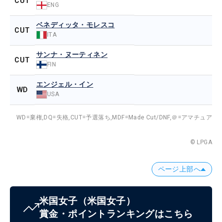
CUT
ENG
ベネディッタ・モレスコ
CUT
ITA
サンナ・ヌーティネン
CUT
FIN
エンジェル・イン
WD
USA
WD=棄権,
DQ=失格,
CUT=予選落ち,
MDF=Made Cut/DNF,
＠=アマチュア
© LPGA
ページ上部へ
米国女子
（米国女子）
賞金・ポイントランキングはこちら