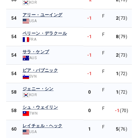
KOR
アリー・ユーイング
F
-1
2
54
(73)
USA
ペリーン・デラクール
F
-1
8
54
(79)
FRA
サラ・ケンプ
F
-1
2
54
(73)
AUS
ピア・バブニック
F
-1
1
54
(72)
SVN
ジェニー・シン
F
0
1
58
(72)
KOR
シュ・ウェイリン
F
0
-1
58
(70)
TWN
レイチェル・ヘック
F
1
5
60
(76)
USA