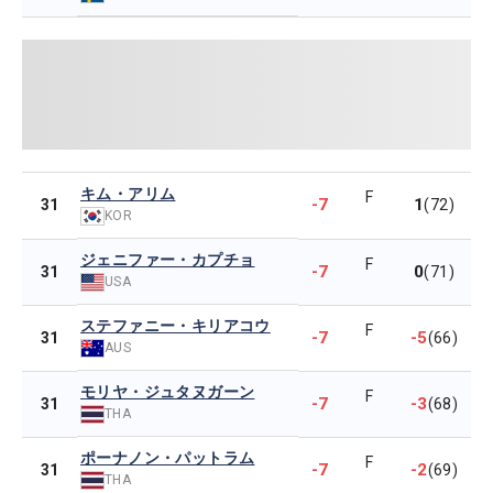
キム・アリム
F
-7
1
31
(72)
KOR
ジェニファー・カプチョ
F
-7
0
31
(71)
USA
ステファニー・キリアコウ
F
-7
-5
31
(66)
AUS
モリヤ・ジュタヌガーン
F
-7
-3
31
(68)
THA
ポーナノン・パットラム
F
-7
-2
31
(69)
THA