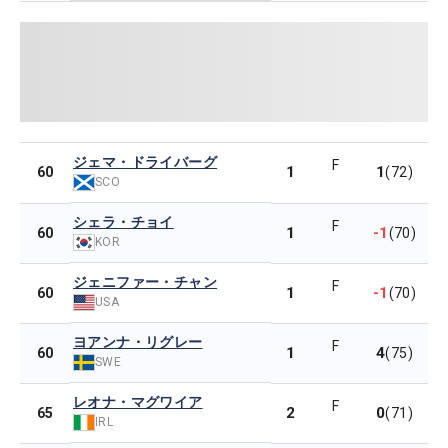
ジェマ・ドライバーグ
F
1
1
60
(72)
SCO
シェラ・チョイ
F
1
-1
60
(70)
KOR
ジェニファー・チャン
F
1
-1
60
(70)
USA
ヨアンナ・リグレー
F
1
4
60
(75)
SWE
レオナ・マグワイア
F
2
0
65
(71)
IRL