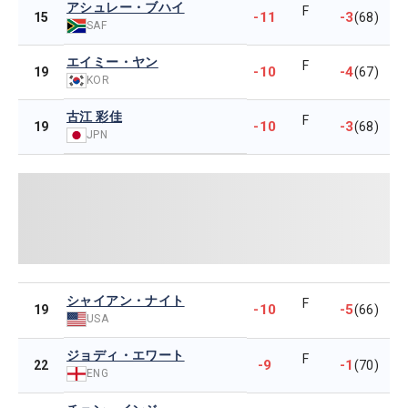
アシュレー・ブハイ
F
-11
-3
15
(68)
SAF
エイミー・ヤン
F
-10
-4
19
(67)
KOR
古江 彩佳
F
-10
-3
19
(68)
JPN
シャイアン・ナイト
F
-10
-5
19
(66)
USA
ジョディ・エワート
F
-9
-1
22
(70)
ENG