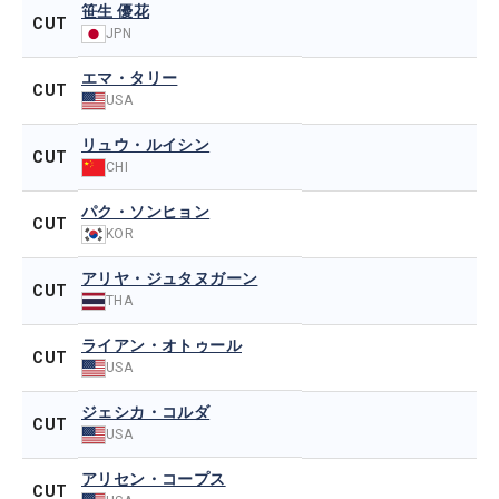
笹生 優花
CUT
JPN
エマ・タリー
CUT
USA
リュウ・ルイシン
CUT
CHI
パク・ソンヒョン
CUT
KOR
アリヤ・ジュタヌガーン
CUT
THA
ライアン・オトゥール
CUT
USA
ジェシカ・コルダ
CUT
USA
アリセン・コープス
CUT