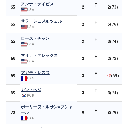
アンナ・デイビス
F
2
2
65
(73)
USA
サラ・シュメルツェル
F
2
5
65
(76)
USA
ローズ・チャン
F
2
3
65
(74)
USA
マリナ・アレックス
F
3
2
69
(73)
USA
アガテ・レスヌ
F
3
-2
69
(69)
FRA
カン・ヘジ
F
3
3
69
(74)
KOR
ポーリーヌ・ルサン=ブシャ
F
ール
9
8
72
(79)
FRA