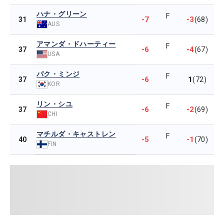
ハナ・グリーン
F
-7
-3
31
(68)
AUS
アマンダ・ドハーティー
F
-6
-4
37
(67)
USA
パク・ミンジ
F
-6
1
37
(72)
KOR
リン・シユ
F
-6
-2
37
(69)
CHI
マチルダ・キャストレン
F
-5
-1
40
(70)
FIN