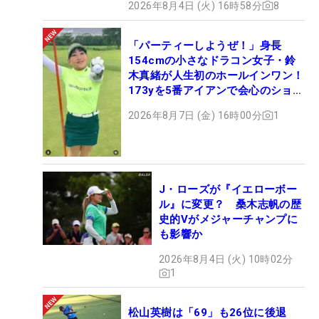
2026年8月4日 (火) 16時58分
8
「パーティーしようぜ！」身長
154cmの小さなドラコン女子・鈴
木真緒が人生初のホールインワン！
173yを5番アイアンで会心のショッ
ト
2026年8月7日 (金) 16時00分
1
J・ローズが『イエローボー
ル』に変更？ 桑木志帆の歴
史的Vがメジャーチャンプに
も影響か
2026年8月4日 (火) 10時02分
1
松山英樹は「69」も26位に後退