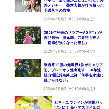
昨年は「全く歯が立たなかった」海
外メジャー 桑木志帆が打ち勝った
予選落ちの恐怖
2026年8月5日 (水) 07時00分
8
2006年発売の『ツアーAD PT』が
再び脚光 脇元華、穴井詩も投入
「初速が強くなった感じ」
2026年8月8日 (土) 08時56分
4
米通算13勝の元世界1位がキャリア
初、プレーオフ進出逃す 18年連
続出場記録も終止符「何事も永遠に
続けられない」
2026年8月8日 (土) 10時00分
1
セキ・ユウティンが前髪パッ
ツンに！ 新ヘアスタイルに