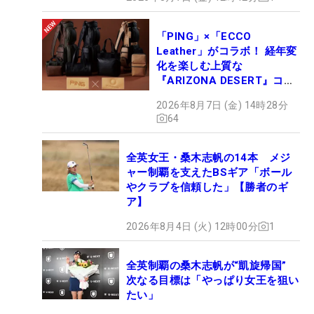
「PING」×「ECCO
Leather」がコラボ！ 経年変
化を楽しむ上質な
『ARIZONA DESERT』コレ
クション、9月15日限定デビ
2026年8月7日 (金) 14時28分
ュー
64
全英女王・桑木志帆の14本 メジ
ャー制覇を支えたBSギア「ボール
やクラブを信頼した」【勝者のギ
ア】
2026年8月4日 (火) 12時00分
1
全英制覇の桑木志帆が“凱旋帰国”
次なる目標は「やっぱり女王を狙い
たい」