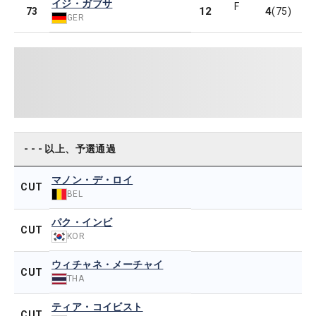
イジ・ガブサ
F
12
4
73
(75)
GER
- - - 以上、予選通過
マノン・デ・ロイ
CUT
BEL
パク・インビ
CUT
KOR
ウィチャネ・メーチャイ
CUT
THA
ティア・コイビスト
CUT