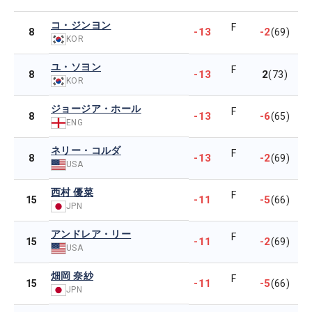
コ・ジンヨン
F
-13
-2
8
(69)
KOR
ユ・ソヨン
F
-13
2
8
(73)
KOR
ジョージア・ホール
F
-13
-6
8
(65)
ENG
ネリー・コルダ
F
-13
-2
8
(69)
USA
西村 優菜
F
-11
-5
15
(66)
JPN
アンドレア・リー
F
-11
-2
15
(69)
USA
畑岡 奈紗
F
-11
-5
15
(66)
JPN