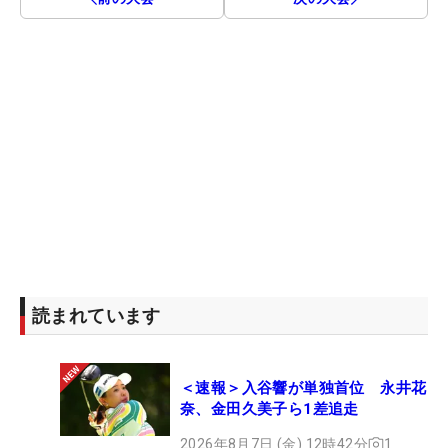
読まれています
＜速報＞入谷響が単独首位 永井花
奈、金田久美子ら1差追走
2026年8月7日 (金) 12時42分
1