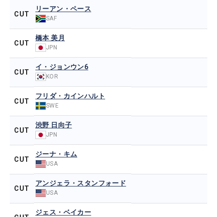
リーアン・ペース
CUT
SAF
橋本 美月
CUT
JPN
イ・ジョンウン6
CUT
KOR
フリダ・カインハルト
CUT
SWE
渋野 日向子
CUT
JPN
ジーナ・キム
CUT
USA
アンジェラ・スタンフォード
CUT
USA
ジェス・ベイカー