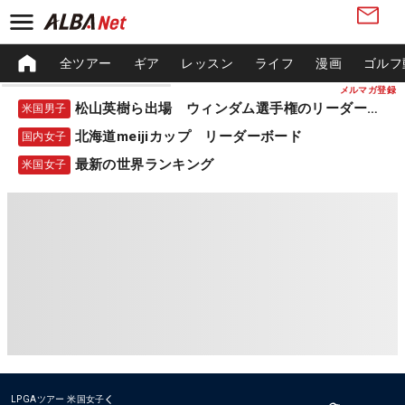
全ツアー
ギア
レッスン
ライフ
漫画
ゴルフ
メルマガ登録
松山英樹ら出場 ウィンダム選手権のリーダーボード
米国男子
北海道meijiカップ リーダーボード
国内女子
最新の世界ランキング
米国女子
LPGAツアー
米国女子