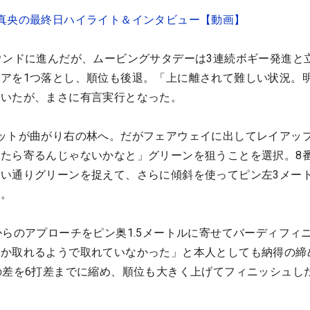
真央の最終日ハイライト＆インタビュー【動画】
ウンドに進んだが、ムービングサタデーは3連続ボギー発進と
アを1つ落とし、順位も後退。「上に離されて難しい状況。
ていたが、まさに有言実行となった。
ットが曲がり右の林へ。だがフェアウェイに出してレイアッ
たら寄るんじゃないかなと」グリーンを狙うことを選択。8
い通りグリーンを捉えて、さらに傾斜を使ってピン左3メー
た。
からのアプローチをピン奥1.5メートルに寄せてバーディフィ
なか取れるようで取れていなかった」と本人としても納得の締
の差を6打差までに縮め、順位も大きく上げてフィニッシュし