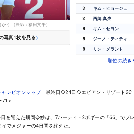
3
キム・ヒョージュ
3
西郷 真央
かう （撮影：福田文平）
8
キム・セヨン
の写真
1
枚を見る
8
ジーノ・ティティクル
8
リン・グラント
順位の続き
チャンピオンシップ
最終日◇24日◇エビアン・リゾートGC
71＞
終日を迎えた畑岡奈紗は、7バーディ・2ボギーの「66」でプ
位タイでメジャーの4日間を終えた。