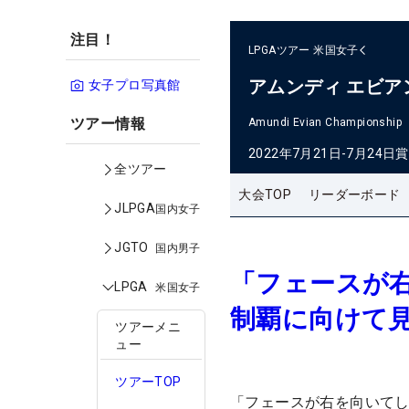
注目！
LPGAツアー
米国女子
アムンディ エビ
女子プロ写真館
ツアー情報
Amundi Evian Championship
2022年7月21日-7月24日
賞
全ツアー
大会TOP
リーダーボード
JLPGA
国内女子
JGTO
国内男子
「フェースが
LPGA
米国女子
制覇に向けて
ツアーメニ
ュー
ツアーTOP
「フェースが右を向いて