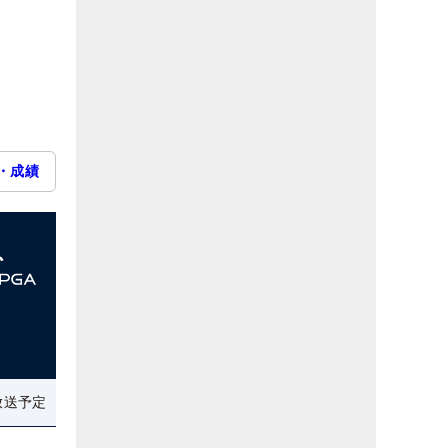
・成績
放送予定