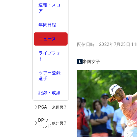
速報・スコ
ア
年間日程
ニュース
配信日時：
2022年7月25日 1
ライブフォ
ト
米国女子
ツアー登録
選手
記録・成績
PGA
米国男子
DPワ
欧州男子
ールド