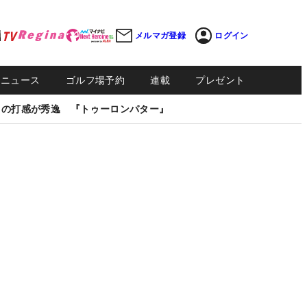
メルマガ登録
ログイン
Sニュース
ゴルフ場予約
連載
プレゼント
しの打感が秀逸 『トゥーロンパター』