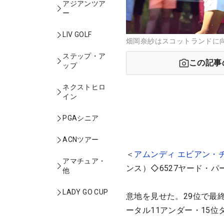
アジアンツア
ー
LIV GOLF
畑岡奈紗はスコットランドに向
ステップ・ア
この記事
ップ
ネクストヒロ
イン
PGAシニア
ACNツアー
＜
アムンディ エビアン・
アマチュア・
ンス）◇6527ヤード・パー
他
LADY GO CUP
意地を見せた。29位で最
ータル11アンダー・15