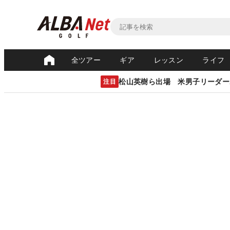
全ツアー
ギア
レッスン
ライフ
松山英樹ら出場 米男子リーダー
注目