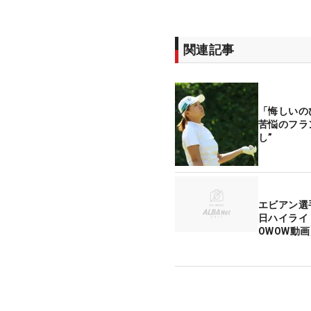
関連記事
「悔しいの
苦悩のフラ
し”
エビアン選
日ハイライ
OWOW動