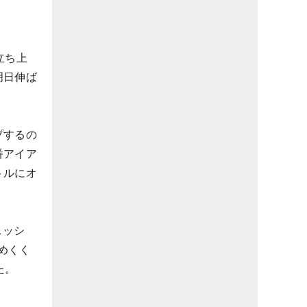
立ち上
明日伸ば
プするの
番アイア
トルにオ
ニッシ
めくく
た。