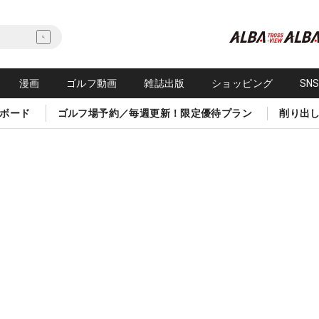
漫画
ゴルフ動画
雑誌出版
ショッピング
SN
ボード
ゴルフ場予約／毎週更新！限定優待プラン
削り出