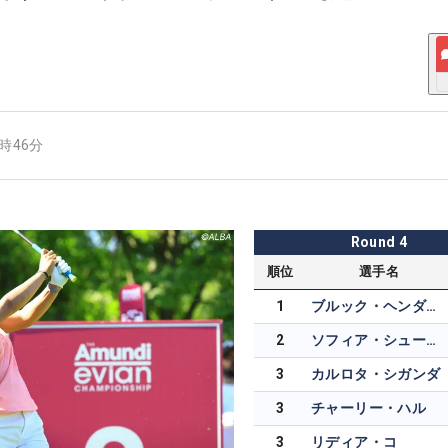
1時46分
Round
4
順位
選手名
1
ブルック・ヘンダーソン
2
ソフィア・シューベルト
3
カルロタ・シガンダ
3
チャーリー・ハル
3
リディア・コ