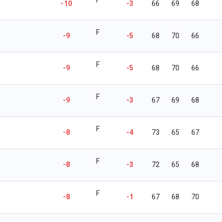
-10
-3
66
69
68
F
-9
-5
68
70
66
F
-9
-5
68
70
66
F
-9
-3
67
69
68
F
-8
-4
73
65
67
F
-8
-3
72
65
68
F
-8
-1
67
68
70