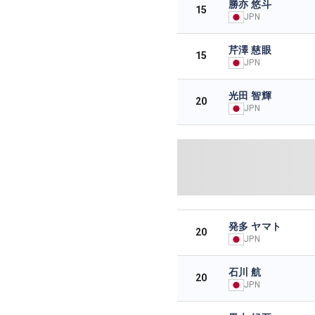
勝亦 悠斗
15
JPN
芹澤 慈眼
15
JPN
光田 智輝
20
JPN
発多 ヤマト
20
JPN
石川 航
20
JPN