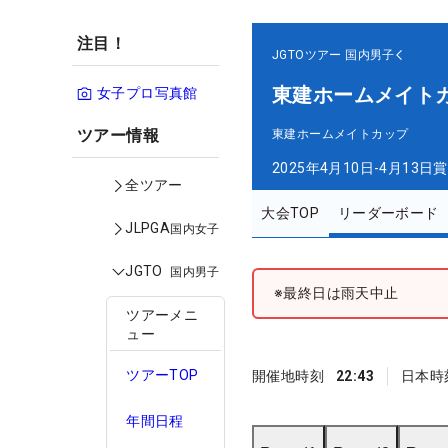
注目！
JGTOツアー
国内男子
東建ホームメイト
女子プロ写真館
ツアー情報
東建ホームメイトカップ
2025年4月10日-4月13日
賞
全ツアー
大会TOP
リーダーボード
JLPGA
国内女子
JGTO
国内男子
※最終日は雨天中止
ツアーメニ
ュー
ツアーTOP
開催地時刻
22:43
日本時
年間日程