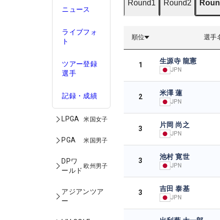
Round1
Round2
Roun
ニュース
ライブフォ
順位
選手
ト
生源寺 龍憲
ツアー登録
1
JPN
選手
米澤 蓮
記録・成績
2
JPN
LPGA
米国女子
片岡 尚之
3
JPN
PGA
米国男子
池村 寛世
3
DPワ
JPN
欧州男子
ールド
吉田 泰基
アジアンツア
3
JPN
ー