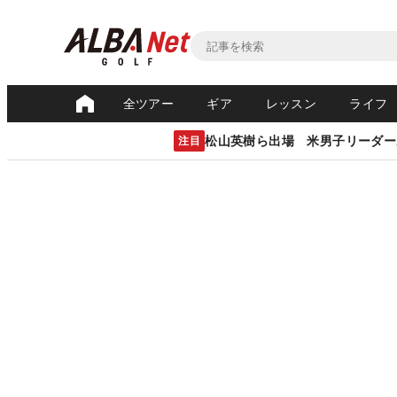
全ツアー
ギア
レッスン
ライフ
松山英樹ら出場 米男子リーダー
注目