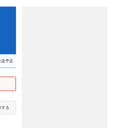
放送予定
新する