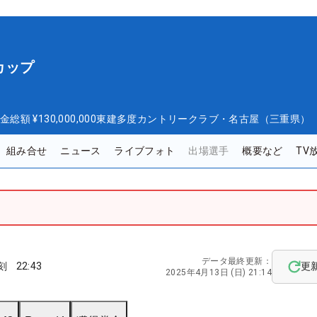
カップ
金総額
¥130,000,000
東建多度カントリークラブ・名古屋（三重県）
組み合せ
ニュース
ライブフォト
出場選手
概要など
TV
データ最終更新：
刻
22:43
更
2025年4月13日 (日) 21:14