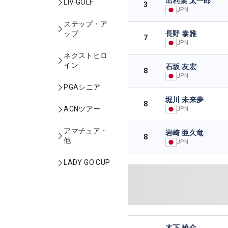
出利葉 太一郎
LIV GOLF
3
JPN
ステップ・ア
長野 泰雅
ップ
7
JPN
ネクストヒロ
イン
石坂 友宏
8
JPN
PGAシニア
堀川 未来夢
8
ACNツアー
JPN
アマチュア・
岩崎 亜久竜
8
他
JPN
LADY GO CUP
木下 稜介