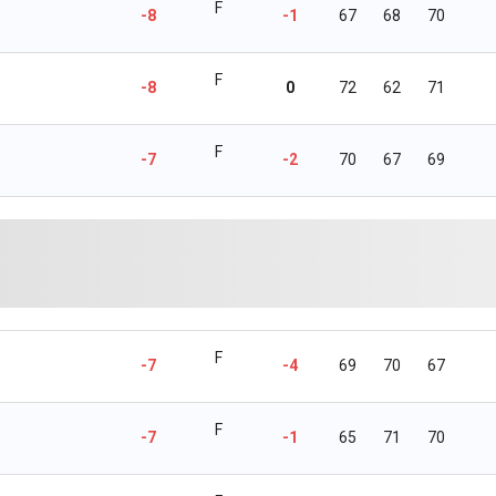
F
-8
-1
67
68
70
F
-8
0
72
62
71
F
-7
-2
70
67
69
F
-7
-4
69
70
67
F
-7
-1
65
71
70