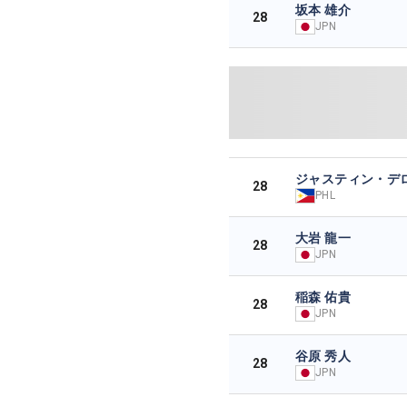
坂本 雄介
28
JPN
ジャスティン・デ
28
PHL
大岩 龍一
28
JPN
稲森 佑貴
28
JPN
谷原 秀人
28
JPN