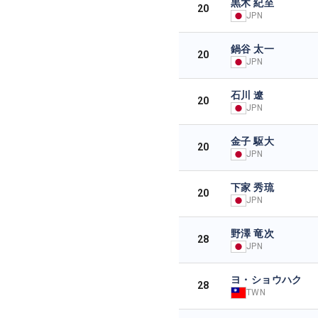
黒木 紀至
20
JPN
鍋谷 太一
20
JPN
石川 遼
20
JPN
金子 駆大
20
JPN
下家 秀琉
20
JPN
野澤 竜次
28
JPN
ヨ・ショウハク
28
TWN