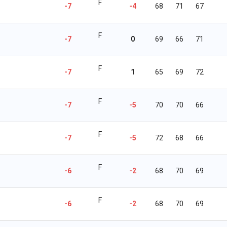
F
-7
-4
68
71
67
F
-7
0
69
66
71
F
-7
1
65
69
72
F
-7
-5
70
70
66
F
-7
-5
72
68
66
F
-6
-2
68
70
69
F
-6
-2
68
70
69