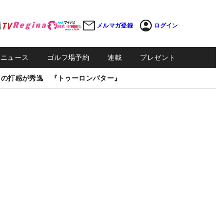
メルマガ登録
ログイン
Sニュース
ゴルフ場予約
連載
プレゼント
しの打感が秀逸 『トゥーロンパター』