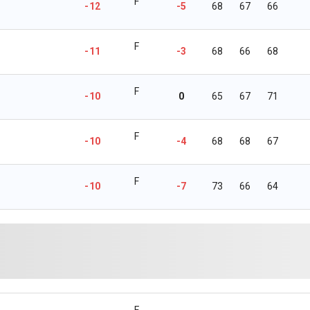
F
-12
-5
68
67
66
F
-11
-3
68
66
68
F
-10
0
65
67
71
F
-10
-4
68
68
67
F
-10
-7
73
66
64
F