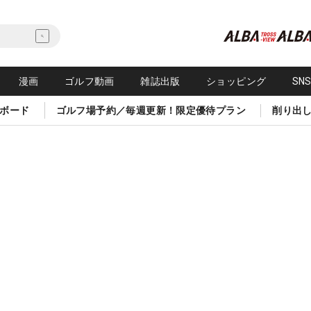
漫画
ゴルフ動画
雑誌出版
ショッピング
SN
ボード
ゴルフ場予約／毎週更新！限定優待プラン
削り出