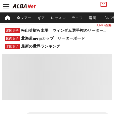
全ツアー
ギア
レッスン
ライフ
漫画
ゴルフ
メルマガ登録
松山英樹ら出場 ウィンダム選手権のリーダーボード
米国男子
北海道meijiカップ リーダーボード
国内女子
最新の世界ランキング
米国女子