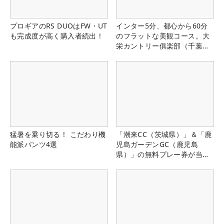
プロギアのRS DUOはFW・UT
インター5分、都心から60分
も完成度が高く購入者続出！
のフラットな美観コース。大
栄カントリー俱楽部（千葉
県）
猛暑を乗り切る！ こだわり機
「潮来CC（茨城県）」＆「鹿
能派パンツ4選
児島ガーデンGC（鹿児島
県）」の無料プレー券が当た
る！！