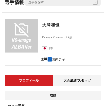
選手情報
大澤和也
Kazuya Osawa
（29歳）
日本
主戦
国内男子
プロフィール
大会成績/スタッツ
成績