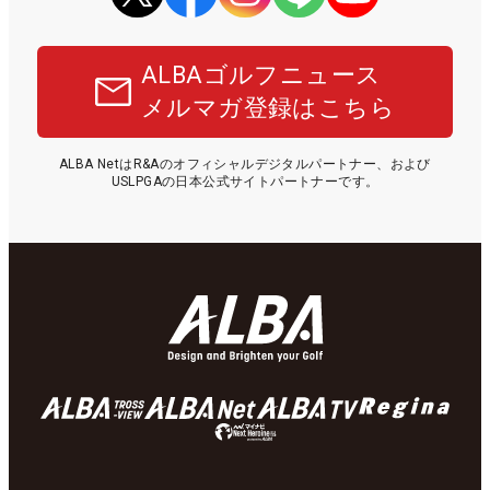
ALBAゴルフニュース
メルマガ登録はこちら
ALBA NetはR&Aのオフィシャルデジタルパートナー、および
USLPGAの日本公式サイトパートナーです。