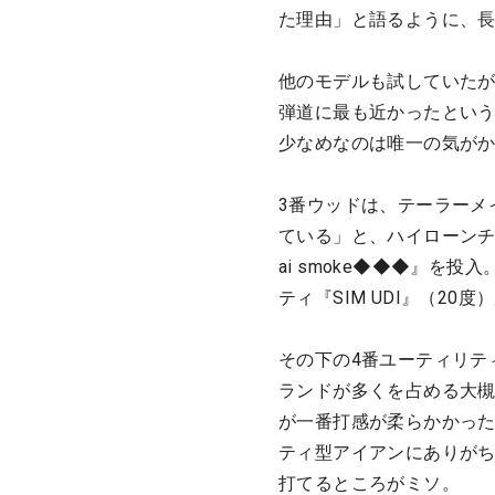
た理由」と語るように、長
他のモデルも試していたが
弾道に最も近かったとい
少なめなのは唯一の気が
3番ウッドは、テーラーメ
ている」と、ハイローンチの
ai smoke◆◆◆』を
ティ『SIM UDI』（20
その下の4番ユーティリティに
ランドが多くを占める大槻
が一番打感が柔らかかっ
ティ型アイアンにありが
打てるところがミソ。