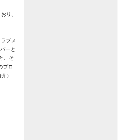
ており、
クラブメ
イバーと
と、そ
のプロ
啓介）