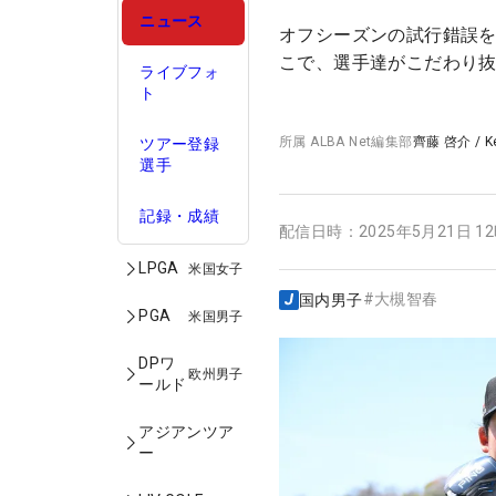
ニュース
オフシーズンの試行錯誤
こで、選手達がこだわり抜
ライブフォ
ト
所属
ALBA Net編集部
齊藤 啓介
/
K
ツアー登録
選手
記録・成績
配信日時：
2025年5月21日 1
LPGA
米国女子
#
大槻智春
国内男子
PGA
米国男子
DPワ
欧州男子
ールド
アジアンツア
ー