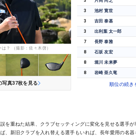
3
片岡 尚之
3
池村 寛世
3
吉田 泰基
3
出利葉 太一郎
7
長野 泰雅
は？ （撮影：佐々木啓）
8
石坂 友宏
8
堀川 未来夢
8
岩崎 亜久竜
の写真
37
枚を見る
順位の続き
錯誤を重ねた結果、クラブセッティングに変化を見せる選手が
けば、新旧クラブを入れ替える選手もいれば、長年愛用の名器