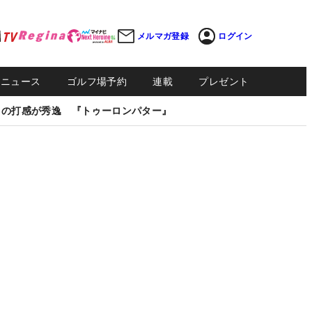
メルマガ登録
ログイン
Sニュース
ゴルフ場予約
連載
プレゼント
しの打感が秀逸 『トゥーロンパター』