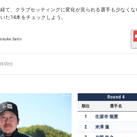
を経て、クラブセッティングに変化が見られる選手も少なくな
いた14本をチェックしよう。
eisuke Saito
2時00分
Round
4
順位
選手名
1
生源寺 龍憲
2
米澤 蓮