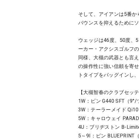
そして、アイアンは5番から
バウンスを抑えるために
ウェッジは46度、50度、
ーカー・アクシスゴルフの
同様、大槻の武器とも言
の操作性に強い信頼を寄せ
トタイプをバッグインし、
【大槻智春のクラブセッ
1W：ピン G440 SFT（9°/
3W：テーラーメイド Qi10（1
5W：キャロウェイ PARADYM
4U：ブリヂストン B-Limited
5～9I：ピン BLUEPRINT（D