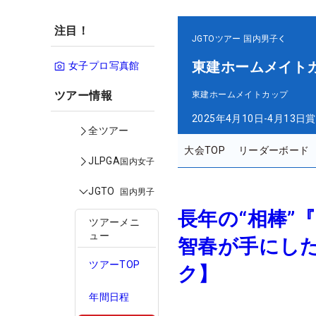
注目！
JGTOツアー
国内男子
東建ホームメイト
女子プロ写真館
ツアー情報
東建ホームメイトカップ
2025年4月10日-4月13日
賞
全ツアー
大会TOP
リーダーボード
JLPGA
国内女子
JGTO
国内男子
長年の“相棒”『
ツアーメニ
ュー
智春が手にし
ツアーTOP
ク】
年間日程