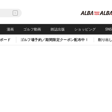
漫画
ゴルフ動画
雑誌出版
ショッピング
SN
ボード
ゴルフ場予約／期間限定クーポン配布中！
削り出