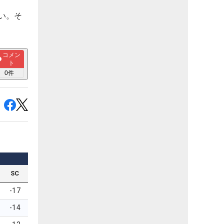
い。そ
コメン
ト
0
件
SC
-17
-14