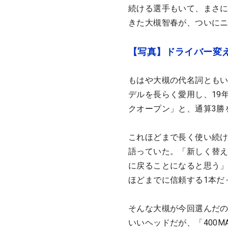
続ける選手もいて、まさ
きた大槻智春が、ついに
【写真】ドライバー変
もはや大槻の代名詞ともいえ
デルを長らく愛用し、19
クオープン」と、通算3勝
これほどまで長く使い続
語っていた。「新しく替
に戻ることになると思う」
ほどまでに信頼する1本だ
そんな大槻が今回選んだの
いいヘッドだが、「400