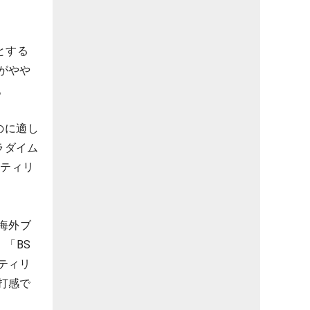
とする
がやや
。
のに適し
ラダイム
ーティリ
。海外ブ
「BS
ティリ
打感で