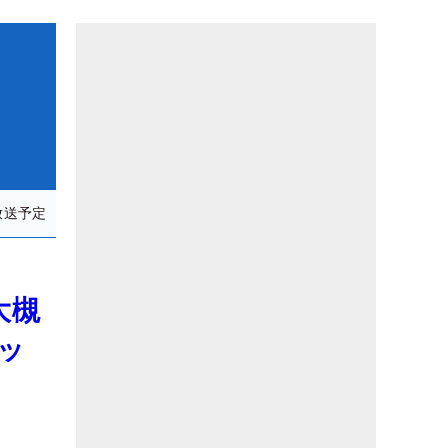
放送予定
大槻
ッ