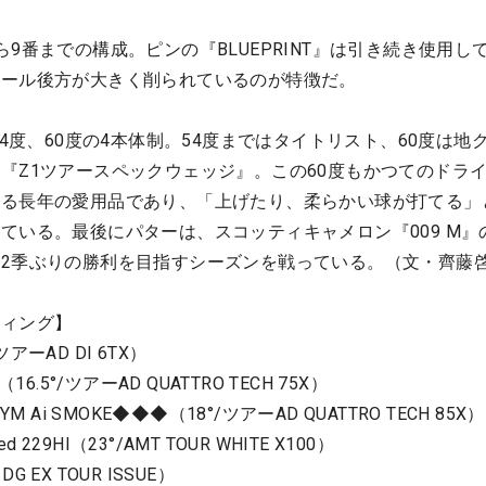
9番までの構成。ピンの『BLUEPRINT』は引き続き使用し
ソール後方が大きく削られているのが特徴だ。
54度、60度の4本体制。54度まではタイトリスト、60度は地
『Z1ツアースペックウェッジ』。この60度もかつてのドラ
える長年の愛用品であり、「上げたり、柔らかい球が打てる」
ている。最後にパターは、スコッティキャメロン『009 M』
2季ぶりの勝利を目指すシーズンを戦っている。（文・齊藤
ティング】
ツアーAD DI 6TX）
6.5°/ツアーAD QUATTRO TECH 75X）
 Ai SMOKE◆◆◆（18°/ツアーAD QUATTRO TECH 85X）
 229HI（23°/AMT TOUR WHITE X100）
G EX TOUR ISSUE）