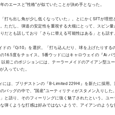
年のエースと“性格”が似ていたことが決め手となった。
「打ち出し角が少し低くなっていた」。とにかくSFTが理想
う。ただし、弾道の安定性を重視する大槻にとって、スピン量
かりだとも話しており「さらに替える可能性はある」とも話す
イドの『Qi10』を選択。「打ち込んだり、球を上げたりする
16.5度をチョイス。5番ウッドにはキャロウェイの『Ai パ
投入。以前このポジションには、テーラーメイドのアイアン型ユ
度）が入っていた。
は、ブリヂストンの『B-Limited 229HI』を新たに採用
のバッグの中で、“国産”ユーティリティがスタメン入りした。
た」と語り、そのフィーリングに強く魅了されたという。ユー
ちな弾くような打感は好みではないようで、アイアンのような