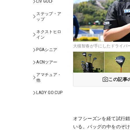
LIV GOLF
ステップ・ア
ップ
ネクストヒロ
イン
大槻智春が手にしたドライバー
PGAシニア
ACNツアー
アマチュア・
この記事
他
LADY GO CUP
オフシーズンを経て試行
いる。バッグの中をのぞ