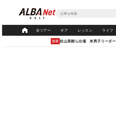
全ツアー
ギア
レッスン
ライフ
松山英樹ら出場 米男子リーダー
注目