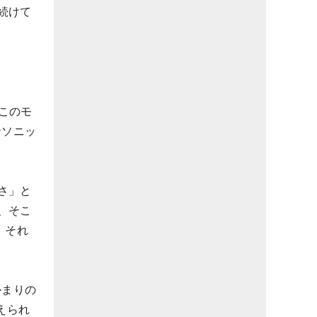
続けて
のこのモ
ナソニッ
さ」と
、そこ
。それ
かまりの
えられ