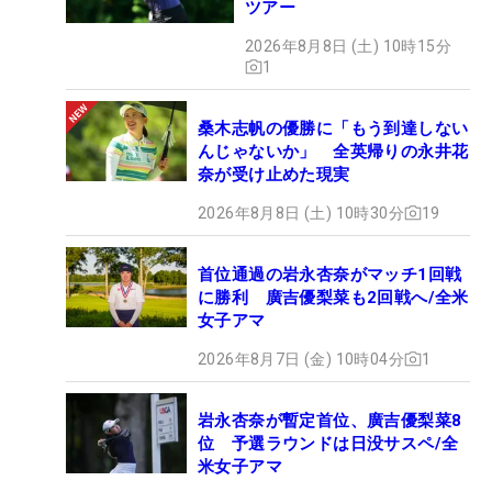
ツアー
2026年8月8日 (土) 10時15分
1
桑木志帆の優勝に「もう到達しない
んじゃないか」 全英帰りの永井花
奈が受け止めた現実
2026年8月8日 (土) 10時30分
19
首位通過の岩永杏奈がマッチ1回戦
に勝利 廣吉優梨菜も2回戦へ/全米
女子アマ
2026年8月7日 (金) 10時04分
1
岩永杏奈が暫定首位、廣吉優梨菜8
位 予選ラウンドは日没サスペ/全
米女子アマ