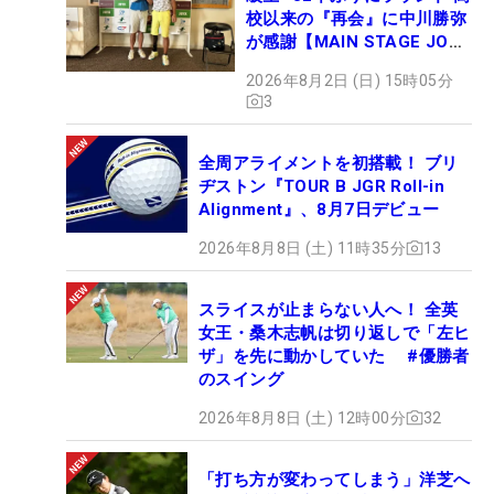
校以来の『再会』に中川勝弥
が感謝【MAIN STAGE JOYX
OPEN】
2026年8月2日 (日) 15時05分
3
全周アライメントを初搭載！ ブリ
ヂストン『TOUR B JGR Roll-in
Alignment』、8月7日デビュー
2026年8月8日 (土) 11時35分
13
スライスが止まらない人へ！ 全英
女王・桑木志帆は切り返しで「左ヒ
ザ」を先に動かしていた #優勝者
のスイング
2026年8月8日 (土) 12時00分
32
「打ち方が変わってしまう」洋芝へ