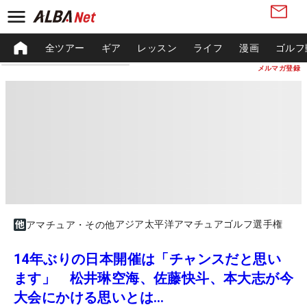
全ツアー
ギア
レッスン
ライフ
漫画
ゴルフ
メルマガ登録
アジア太平洋アマチュアゴルフ選手権
アマチュア・その他
14年ぶりの日本開催は「チャンスだと思い
ます」 松井琳空海、佐藤快斗、本大志が今
大会にかける思いとは…