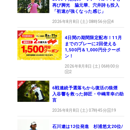
再び脚光 脇元華、穴井詩も投入
「初速が強くなった感じ」
2026年8月8日 (土) 08時56分
4
4日間の期間限定配布！11月
までのプレーに2回使える
1,500円＆1,000円分クーポ
ン！
2026年8月8日 (土) 06時00分
2
6戦連続予選落ちから復活の狼煙
入谷響を救った師匠・中嶋常幸の助
言
2026年8月8日 (土) 07時45分
19
石川遼は12位発進 杉浦悠太20位/