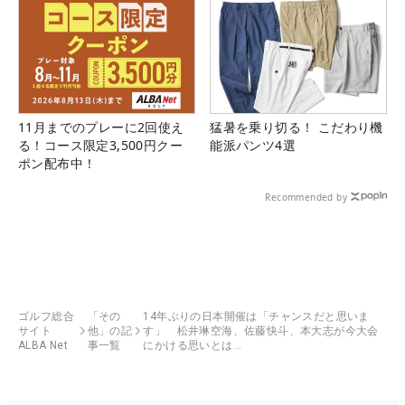
11月までのプレーに2回使え
猛暑を乗り切る！ こだわり機
る！コース限定3,500円クー
能派パンツ4選
ポン配布中！
Recommended by
ゴルフ総合
「その
14年ぶりの日本開催は「チャンスだと思いま
サイト
他」の記
す」 松井琳空海、佐藤快斗、本大志が今大会
ALBA Net
事一覧
にかける思いとは…