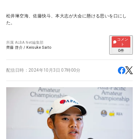
松井琳空海、佐藤快斗、本大志が大会に懸ける思いを口にし
た。
コメン
所属
ALBA Net編集部
ト
齊藤 啓介
/
Keisuke Saito
0
件
配信日時：
2024年10月3日 07時00分