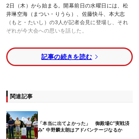
2日（木）から始まる。開幕前日の水曜日には、松
井琳空海（まつい・りうら）、佐藤快斗、本大志
（もと・たいし）の3人が記者会見に登場し、それ
ぞれが今大会への思いを話した。
3年連続3回目の出場となる17歳の松井は、昨年の
記事の続きを読む
「四国アマチュアゴルフ選手権」をはじめ、2022年
の「日本ジュニア男子」（15歳～17歳の部）で優勝
するなどの実績を持つ。海外経験も豊富で、豪州で
開催された試合で優勝するなどその実力は折り紙付
きだ。今大会の印象については、「優勝すればマス
関連記事
ターズ、全英オープンに出場できるので、なかなか
できない経験をさせていただける」。過去には松山
英樹（10、11年）、金谷拓実（18年）、そして中
「本当に出てよかった」 御殿場C“実戦済
島啓太（21年）が、ここから海外メジャーへの出場
み” 中野麟太朗はアドバンテージなるか
を叶えていったこともあり、まさに世界への登竜門