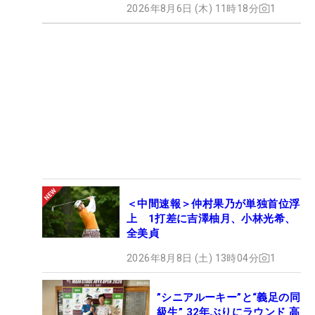
2026年8月6日 (木) 11時18分
1
＜中間速報＞仲村果乃が単独首位浮
上 1打差に吉澤柚月、小林光希、
全美貞
2026年8月8日 (土) 13時04分
1
”シニアルーキー”と“義足の同
級生” 32年ぶりにラウンド 高