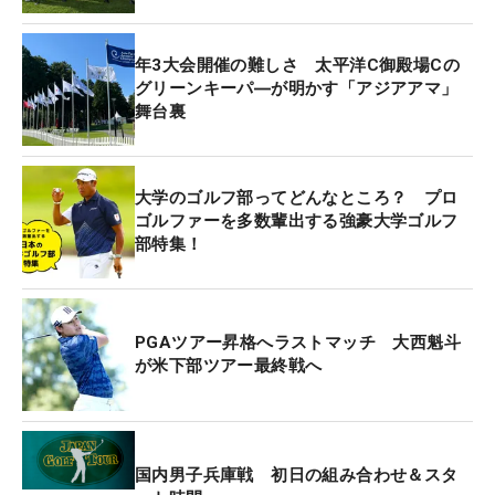
になる大会と位置づけている。
年3大会開催の難しさ 太平洋C御殿場Cの
2年連続2回目の出場となるのが東北福祉大の18歳・
グリーンキーパ―が明かす「アジアアマ」
佐藤。落ち着いた受け答えでいわば優等生タイプと
舞台裏
言ったところか。「アジアのトッププレーヤーが集
まって、優勝すればマスターズに出場できるという
ことで、緊張感のあるフィールドになっているとい
大学のゴルフ部ってどんなところ？ プロ
う印象です」と今大会の印象について述べる。
ゴルファーを多数輩出する強豪大学ゴルフ
部特集！
そして初めて出場する本。アリゾナ大への進学が決
まっている19歳は、松山の活躍が特に印象深いよう
で「日本開催の時に松山さんが優勝されて、人生が
PGAツアー昇格へラストマッチ 大西魁斗
が米下部ツアー最終戦へ
変わる大会というか、1年に1回の大きなイベントだ
と思います」と目を輝かせながら話していた。
こうして、それぞれが今大会への思いを述べたとこ
国内男子兵庫戦 初日の組み合わせ＆スタ
ろで、続いてはコースの印象について質問が飛ん