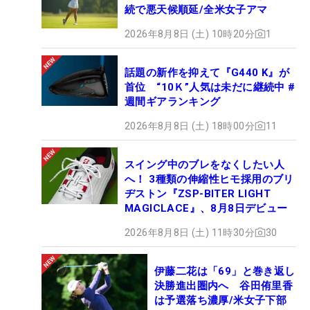
続で悪天候順延/全米女子アマ
2026年8月8日 (土) 10時20分
1
話題の新作を抑えて『G440 K』が
首位 “10Ｋ”人気は未だに継続中 #
週間ギアランキング
2026年8月8日 (土) 18時00分
11
スイング中のブレをなくしたい人
へ！ 3種類の伸縮性ヒモ採用のブリ
ヂストン『ZSP-BITER LIGHT
MAGICLACE』、8月8日デビュー
2026年8月8日 (土) 11時30分
30
伊藤二花は「69」と巻き返し
決勝進出圏内へ 谷田侑里香
は予選落ち濃厚/米女子下部