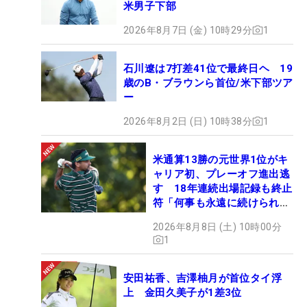
米男子下部
2026年8月7日 (金) 10時29分
1
石川遼は7打差41位で最終日ヘ 19
歳のB・ブラウンら首位/米下部ツア
ー
2026年8月2日 (日) 10時38分
1
米通算13勝の元世界1位がキ
ャリア初、プレーオフ進出逃
す 18年連続出場記録も終止
符「何事も永遠に続けられな
い」
2026年8月8日 (土) 10時00分
1
安田祐香、吉澤柚月が首位タイ浮
上 金田久美子が1差3位