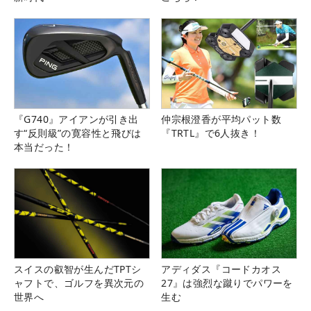
『G740』アイアンが引き出
仲宗根澄香が平均パット数
す“反則級”の寛容性と飛びは
『TRTL』で6人抜き！
本当だった！
スイスの叡智が生んだTPTシ
アディダス『コードカオス
ャフトで、ゴルフを異次元の
27』は強烈な蹴りでパワーを
世界へ
生む