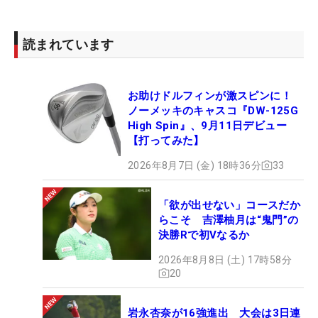
2009年に第1回大会が開かれ、ここまでに4勝を挙
げている日本勢にとって、“相性のいい大会”ともい
読まれています
える。さらには14年ぶりの日本開催という、またと
ない好機もめぐってきた。今大会への意気込みにつ
お助けドルフィンが激スピンに！
いて聞かれると、「日本人としてチャンスだと思い
ノーメッキのキャスコ『DW-125G
ます。出場できなかった選手の分、頑張っていきた
High Spin』、9月11日デビュー
いです」と力を込めた本。「今年は日本開催という
【打ってみた】
こともあるので、最後まで優勝争いに絡んでいきた
2026年8月7日 (金) 18時36分
33
いです」と静かな闘志を燃やす佐藤。そして「今回
は苦手なコースですけど、自分を信じて、仲間を信
「欲が出せない」コースだか
じて頑張りたいです」と苦手払拭でタイトル獲得を
らこそ 吉澤柚月は“鬼門”の
目指す松井。三者三様の回答だが、今大会にかける
決勝Rで初Vなるか
思いは皆同じだ。（文・齊藤啓介）
2026年8月8日 (土) 17時58分
20
岩永杏奈が16強進出 大会は3日連