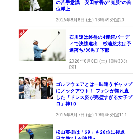
の苦手意識 安田祐香が“克服”の首
位浮上
2026年8月8日 (土) 18時49分
20
石川遼は終盤の4連続バーデ
ィで決勝進出 杉浦悠太は予
選落ち/米男子下部
2026年8月8日 (土) 10時33分
1
ゴルフウェアとは一味違うギャップ
にノックアウト！ ファンが惚れ直
した「ドレス姿が完璧すぎる女子プ
ロ」神10
2026年8月7日 (金) 19時45分
111
松山英樹は「69」も26位に後退
日本勢2人が決勝へ