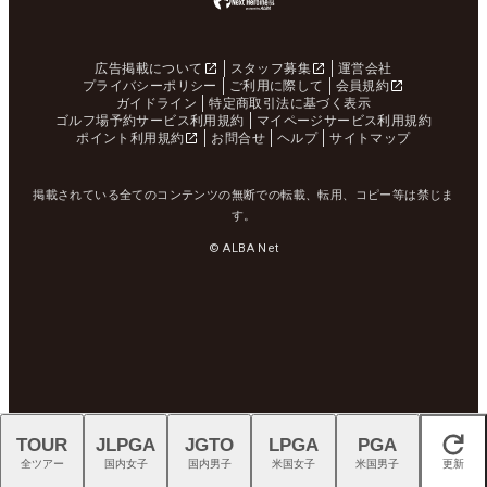
広告掲載について
スタッフ募集
運営会社
プライバシーポリシー
ご利用に際して
会員規約
ガイドライン
特定商取引法に基づく表示
ゴルフ場予約サービス利用規約
マイページサービス利用規約
ポイント利用規約
お問合せ
ヘルプ
サイトマップ
掲載されている全てのコンテンツの無断での転載、転用、コピー等は禁じま
す。
© ALBA Net
TOUR
JLPGA
JGTO
LPGA
PGA
閉じる
全ツアー
国内女子
国内男子
米国女子
米国男子
更新