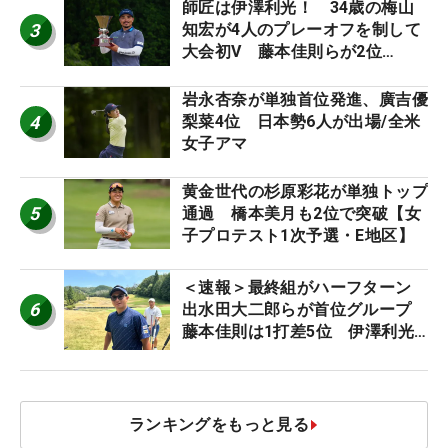
師匠は伊澤利光！ 34歳の梅山
3
知宏が4人のプレーオフを制して
大会初V 藤本佳則らが2位
【MAIN STAGE JOYX OPEN】
岩永杏奈が単独首位発進、廣吉優
4
梨菜4位 日本勢6人が出場/全米
女子アマ
黄金世代の杉原彩花が単独トップ
5
通過 橋本美月も2位で突破【女
子プロテスト1次予選・E地区】
＜速報＞最終組がハーフターン
6
出水田大二郎らが首位グループ
藤本佳則は1打差5位 伊澤利光
は52位タイ【MAIN STAGE
JOYX OPEN】
ランキングをもっと見る