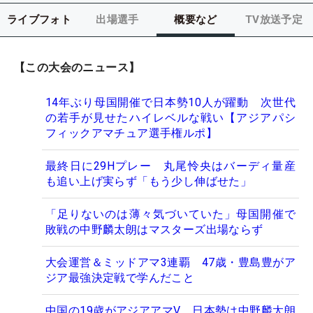
ライブフォト
出場選手
概要など
TV放送予定
【この大会のニュース】
14年ぶり母国開催で日本勢10人が躍動 次世代
の若手が見せたハイレベルな戦い【アジアパシ
フィックアマチュア選手権ルポ】
最終日に29Hプレー 丸尾怜央はバーディ量産
も追い上げ実らず「もう少し伸ばせた」
「足りないのは薄々気づいていた」母国開催で
敗戦の中野麟太朗はマスターズ出場ならず
大会運営＆ミッドアマ3連覇 47歳・豊島豊がア
ジア最強決定戦で学んだこと
中国の19歳がアジアアマV 日本勢は中野麟太朗