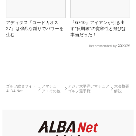
アディダス『コードカオス
『G740』アイアンが引き出
27』は強烈な蹴りでパワーを
す“反則級”の寛容性と飛びは
生む
本当だった！
Recommended by
ゴルフ総合サイト
アマチュ
アジア太平洋アマチュア
大会概要
ALBA Net
ア・その他
ゴルフ選手権
解説