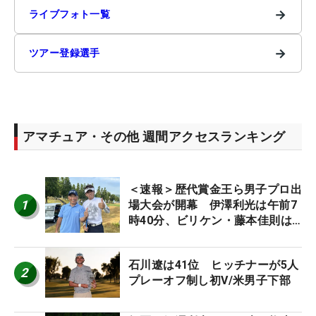
→
ライブフォト一覧
→
ツアー登録選手
アマチュア・その他 週間アクセスランキング
＜速報＞歴代賞金王ら男子プロ出
1
場大会が開幕 伊澤利光は午前7
時40分、ビリケン・藤本佳則は
午前9時30分にティオフ【MAIN
STAGE JOYX OPEN】
石川遼は41位 ヒッチナーが5人
2
プレーオフ制し初V/米男子下部