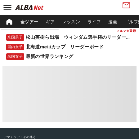
全ツアー
ギア
レッスン
ライフ
漫画
ゴルフ
メルマガ登録
松山英樹ら出場 ウィンダム選手権のリーダーボード
米国男子
北海道meijiカップ リーダーボード
国内女子
最新の世界ランキング
米国女子
アマチュア・その他