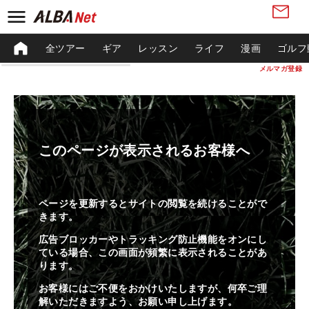
全ツアー
ギア
レッスン
ライフ
漫画
ゴルフ
メルマガ登録
このページが表示されるお客様へ
ページを更新するとサイトの閲覧を続けることがで
きます。
広告ブロッカーやトラッキング防止機能をオンにし
ている場合、この画面が頻繁に表示されることがあ
ります。
お客様にはご不便をおかけいたしますが、何卒ご理
解いただきますよう、お願い申し上げます。