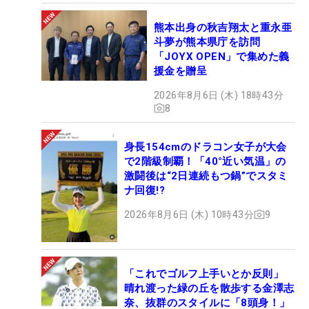
熊本出身の秋吉翔太と重永亜
斗夢が熊本県庁を訪問
「JOYX OPEN」で集めた義
援金を贈呈
2026年8月6日 (木) 18時43分
8
身長154cmのドラコン女子が大会
で2階級制覇！「40°近い気温」の
激闘後は“2日連続もつ鍋”でスタミ
ナ回復!?
2026年8月6日 (木) 10時43分
9
「これでゴルフ上手いとか反則」
晴れ渡った緑の丘を散歩する金澤志
奈、抜群のスタイルに「8頭身！」