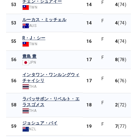
チェン・シュアイー
F
14
4
53
(74)
TWN
ルーカス・ミッチェル
F
14
4
53
(74)
AUS
R・J・シー
F
16
4
55
(74)
TWN
豊島 豊
F
17
8
56
(78)
JPN
インタワン・ワンルングウィ
F
チャイシリ
17
6
56
(76)
THA
ラパッサポン・リベルト・エ
F
ラスゴメス
18
2
58
(72)
THA
ジョシュア・バイ
F
19
7
59
(77)
NZL