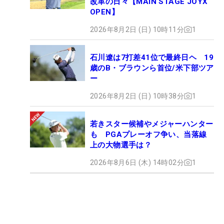
改革の日々【MAIN STAGE JOYX
OPEN】
2026年8月2日 (日) 10時11分
1
石川遼は7打差41位で最終日ヘ 19
歳のB・ブラウンら首位/米下部ツア
ー
2026年8月2日 (日) 10時38分
1
若きスター候補やメジャーハンター
も PGAプレーオフ争い、当落線
上の大物選手は？
2026年8月6日 (木) 14時02分
1