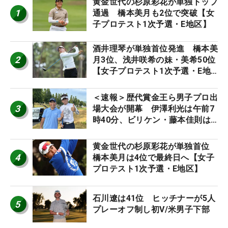
黄金世代の杉原彩花が単独トップ
1
通過 橋本美月も2位で突破【女
子プロテスト1次予選・E地区】
酒井理琴が単独首位発進 橋本美
2
月3位、浅井咲希の妹・美希50位
【女子プロテスト1次予選・E地
区】
＜速報＞歴代賞金王ら男子プロ出
3
場大会が開幕 伊澤利光は午前7
時40分、ビリケン・藤本佳則は
午前9時30分にティオフ【MAIN
STAGE JOYX OPEN】
黄金世代の杉原彩花が単独首位
4
橋本美月は4位で最終日へ【女子
プロテスト1次予選・E地区】
石川遼は41位 ヒッチナーが5人
5
プレーオフ制し初V/米男子下部