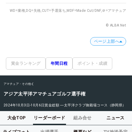
WD=棄権,
DQ=失格,
CUT=予選落ち,
MDF=Made Cut/DNF,
＠=アマチュア
© ALBA Net
ページ上部へ
賞金ランキング
年間日程
ポイント・成績
アマチュア・その他
アジア太平洋アマチュアゴルフ選手権
2024年10月3日-10月6日
賞金総額
―
太平洋クラブ御殿場コース（静岡県）
大会TOP
リーダーボード
組み合せ
ニュース
ライブフォト
出場選手
概要など
TV放送予定