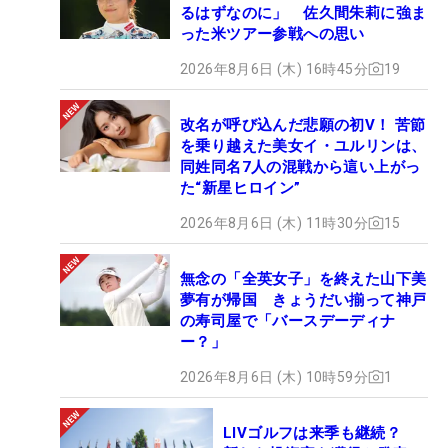
るはずなのに」 佐久間朱莉に強ま
った米ツアー参戦への思い
2026年8月6日 (木) 16時45分
19
改名が呼び込んだ悲願の初V！ 苦節
を乗り越えた美女イ・ユルリンは、
同姓同名7人の混戦から這い上がっ
た“新星ヒロイン”
2026年8月6日 (木) 11時30分
15
無念の「全英女子」を終えた山下美
夢有が帰国 きょうだい揃って神戸
の寿司屋で「バースデーディナ
ー？」
2026年8月6日 (木) 10時59分
1
LIVゴルフは来季も継続？