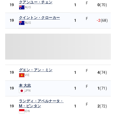
クアンユー・チェン
F
1
0
19
(70)
AUS
クイントン・クローカー
F
1
-2
19
(68)
AUS
グエン・アン・ミン
F
1
4
19
(74)
VIE
本 大志
F
1
1
19
(71)
JPN
ランディ・アベルナータ・
F
M・ビンタン
1
2
19
(72)
IDN