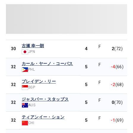
古瀬 幸一朗
F
4
2
30
(72)
JPN
カール・ヤーノ・コーパス
F
5
-4
32
(66)
PHL
ブレイデン・リー
F
5
-2
32
(68)
SGP
ジャスパー・スタッブス
F
5
0
32
(70)
AUS
ティアンイー・ション
F
5
-1
32
(69)
CHI