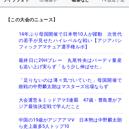
【この大会のニュース】
14年ぶり母国開催で日本勢10人が躍動 次世代
の若手が見せたハイレベルな戦い【アジアパシ
フィックアマチュア選手権ルポ】
最終日に29Hプレー 丸尾怜央はバーディ量産
も追い上げ実らず「もう少し伸ばせた」
「足りないのは薄々気づいていた」母国開催で
敗戦の中野麟太朗はマスターズ出場ならず
大会運営＆ミッドアマ3連覇 47歳・豊島豊がア
ジア最強決定戦で学んだこと
中国の19歳がアジアアマV 日本勢は中野麟太朗
ら史上最多5人トップ10