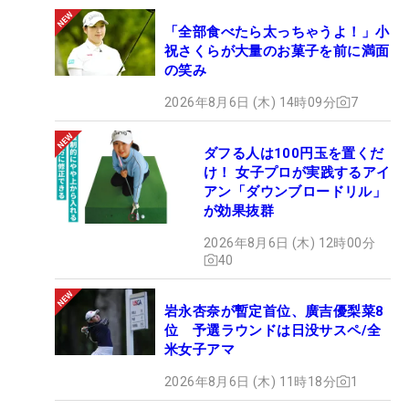
「全部食べたら太っちゃうよ！」小
祝さくらが大量のお菓子を前に満面
の笑み
2026年8月6日 (木) 14時09分
7
ダフる人は100円玉を置くだ
け！ 女子プロが実践するアイ
アン「ダウンブロードリル」
が効果抜群
2026年8月6日 (木) 12時00分
40
岩永杏奈が暫定首位、廣吉優梨菜8
位 予選ラウンドは日没サスペ/全
米女子アマ
2026年8月6日 (木) 11時18分
1