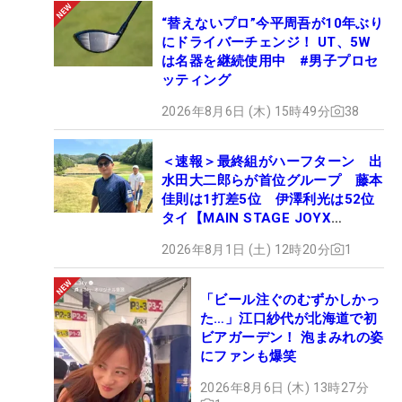
“替えないプロ”今平周吾が10年ぶり
にドライバーチェンジ！ UT、5W
は名器を継続使用中 #男子プロセ
ッティング
2026年8月6日 (木) 15時49分
38
＜速報＞最終組がハーフターン 出
水田大二郎らが首位グループ 藤本
佳則は1打差5位 伊澤利光は52位
タイ【MAIN STAGE JOYX
OPEN】
2026年8月1日 (土) 12時20分
1
「ビール注ぐのむずかしかっ
た…」江口紗代が北海道で初
ビアガーデン！ 泡まみれの姿
にファンも爆笑
2026年8月6日 (木) 13時27分