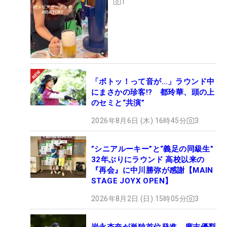
1
「ボトッ！って音が…」ラウンド中
にまさかの珍客!? 都玲華、頭の上
のセミと“共演”
2026年8月6日 (木) 16時45分
3
”シニアルーキー”と“義足の同級生”
32年ぶりにラウンド 高校以来の
『再会』に中川勝弥が感謝【MAIN
STAGE JOYX OPEN】
2026年8月2日 (日) 15時05分
3
岩永杏奈が単独首位発進、廣吉優梨