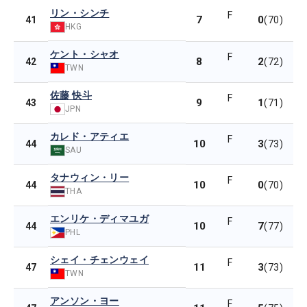
リン・シンチ
F
7
0
41
(70)
HKG
ケント・シャオ
F
8
2
42
(72)
TWN
佐藤 快斗
F
9
1
43
(71)
JPN
カレド・アティエ
F
10
3
44
(73)
SAU
タナウィン・リー
F
10
0
44
(70)
THA
エンリケ・ディマユガ
F
10
7
44
(77)
PHL
シェイ・チェンウェイ
F
11
3
47
(73)
TWN
アンソン・ヨー
F