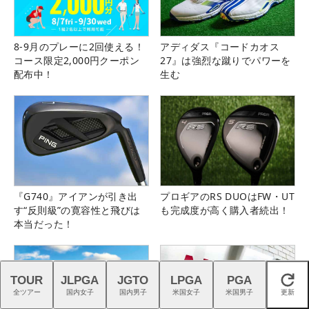
8-9月のプレーに2回使える！
アディダス『コードカオス
コース限定2,000円クーポン
27』は強烈な蹴りでパワーを
配布中！
生む
『G740』アイアンが引き出
プロギアのRS DUOはFW・UT
す“反則級”の寛容性と飛びは
も完成度が高く購入者続出！
本当だった！
TOUR
JLPGA
JGTO
LPGA
PGA
閉じる
全ツアー
国内女子
国内男子
米国女子
米国男子
更新