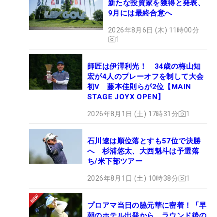
新たな投資家を獲得と発表、
9月には最終合意へ
2026年8月6日 (木) 11時00分
1
師匠は伊澤利光！ 34歳の梅山知
宏が4人のプレーオフを制して大会
初V 藤本佳則らが2位【MAIN
STAGE JOYX OPEN】
2026年8月1日 (土) 17時31分
1
石川遼は順位落とすも57位で決勝
へ 杉浦悠太、大西魁斗は予選落
ち/米下部ツアー
2026年8月1日 (土) 10時38分
1
プロアマ当日の脇元華に密着！「早
朝のホテル出発から、ラウンド後の