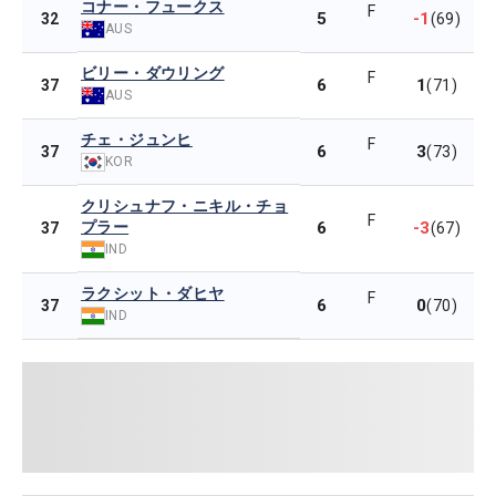
コナー・フュークス
F
5
-1
32
(69)
AUS
ビリー・ダウリング
F
6
1
37
(71)
AUS
チェ・ジュンヒ
F
6
3
37
(73)
KOR
クリシュナフ・ニキル・チョ
F
プラー
6
-3
37
(67)
IND
ラクシット・ダヒヤ
F
6
0
37
(70)
IND