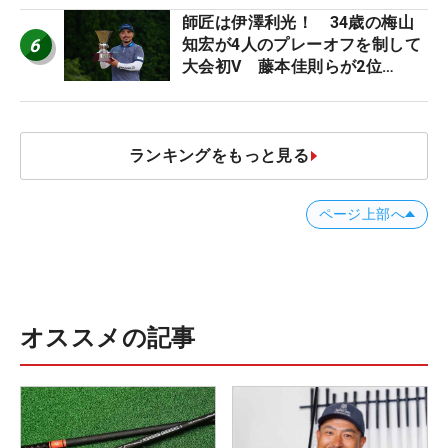
師匠は伊澤利光！ 34歳の梅山
6
知宏が4人のプレーオフを制して
大会初V 藤本佳則らが2位
【MAIN STAGE JOYX OPEN】
ランキングをもっと見る
ページ上部へ
オススメの記事