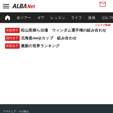
全ツアー
ギア
レッスン
ライフ
漫画
ゴルフ
メルマガ登録
松山英樹ら出場 ウィンダム選手権の組み合わせ
米国男子
北海道meijiカップ 組み合わせ
国内女子
最新の世界ランキング
米国女子
アマチュア・その他