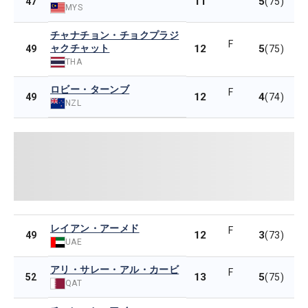
11
5
47
(75)
MYS
チャナチョン・チョクプラジ
F
ャクチャット
12
5
49
(75)
THA
ロビー・ターンブ
F
12
4
49
(74)
NZL
レイアン・アーメド
F
12
3
49
(73)
UAE
アリ・サレー・アル・カービ
F
13
5
52
(75)
QAT