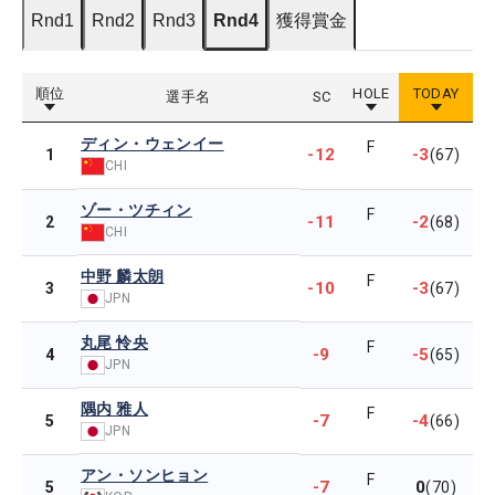
Rnd1
Rnd2
Rnd3
Rnd4
獲得賞金
順位
HOLE
TODAY
選手名
SC
ディン・ウェンイー
F
-12
-3
1
(67)
CHI
ゾー・ツチィン
F
-11
-2
2
(68)
CHI
中野 麟太朗
F
-10
-3
3
(67)
JPN
丸尾 怜央
F
-9
-5
4
(65)
JPN
隅内 雅人
F
-7
-4
5
(66)
JPN
アン・ソンヒョン
F
-7
0
5
(70)