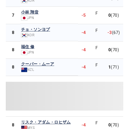
KOR
小林 翔音
F
-5
0
7
(70)
JPN
チョ・ソンヨプ
F
-4
-3
8
(67)
KOR
福住 修
F
-4
0
8
(70)
JPN
クーパー・ムーア
F
-4
1
8
(71)
NZL
リスク・アダム・ロヒザム
F
-4
0
8
(70)
MYS