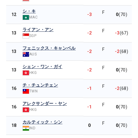
シ・キ
F
-3
0
12
(70)
MAC
ライアン・アン
F
-2
-3
13
(67)
SGP
フェニックス・キャンベル
F
-2
-2
13
(68)
AUS
シェン・ワン・ガイ
F
-2
0
13
(70)
HKG
チ・チュンチェン
F
-1
-2
16
(68)
TWN
アレクサンダー・ヤン
F
-1
0
16
(70)
HKG
カルティック・シン
F
0
0
18
(70)
IND