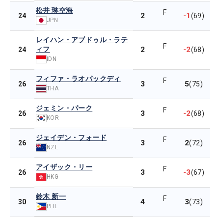
松井 琳空海
F
2
-1
24
(69)
JPN
レイハン・アブドゥル・ラテ
F
ィフ
2
-2
24
(68)
IDN
フィファ・ラオパックディ
F
3
5
26
(75)
THA
ジェミン・パーク
F
3
-2
26
(68)
KOR
ジェイデン・フォード
F
3
2
26
(72)
NZL
アイザック・リー
F
3
-3
26
(67)
HKG
鈴木 新一
F
4
3
30
(73)
PHL