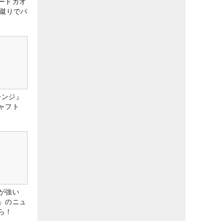
ードカオ
な蹴りでパ
レンジ』
ャフト
が強い
」のニュ
ら！