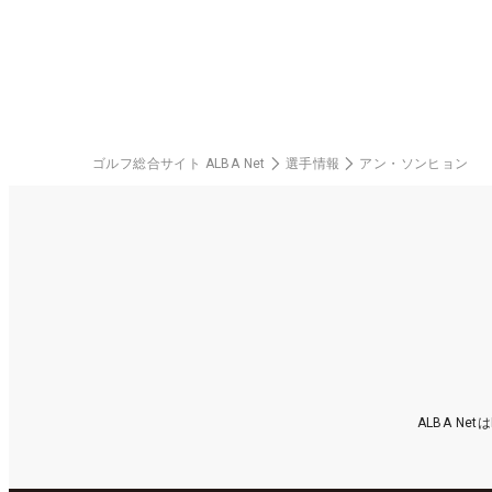
中
ゴルフ総合サイト ALBA Net
選手情報
アン・ソンヒョン
ALBA N