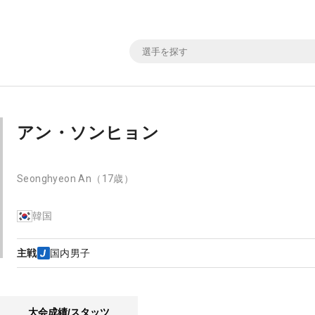
アン・ソンヒョン
Seonghyeon An
（17歳）
韓国
主戦
国内男子
大会成績/スタッツ