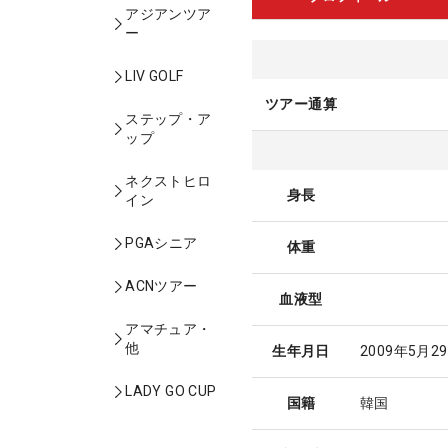
アジアンツア
ー
LIV GOLF
ツアー通算
ステップ・ア
ップ
ネクストヒロ
身長
イン
PGAシニア
体重
ACNツアー
血液型
アマチュア・
他
生年月日
2009年5月2
LADY GO CUP
国籍
韓国