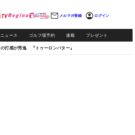
メルマガ登録
ログイン
Sニュース
ゴルフ場予約
連載
プレゼント
しの打感が秀逸 『トゥーロンパター』