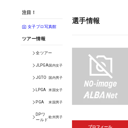
注目！
選手情報
女子プロ写真館
ツアー情報
全ツアー
JLPGA
国内女子
JGTO
国内男子
LPGA
米国女子
PGA
米国男子
DPワ
欧州男子
ールド
プロフィール