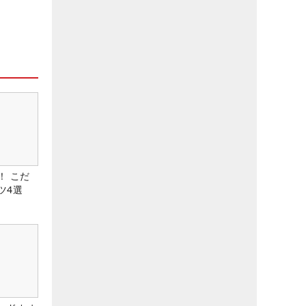
！ こだ
ツ4選