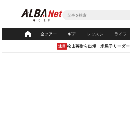
全ツアー
ギア
レッスン
ライフ
松山英樹ら出場 米男子リーダー
注目