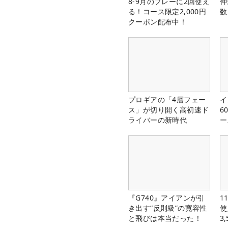
8-9月のプレーに2回使え
仲
る！コース限定2,000円
数
クーポン配布中！
プロギアの「4層フェー
イ
ス」が切り開く高初速ド
6
ライバーの新時代
ー
楽
『G740』アイアンが引
1
き出す“反則級”の寛容性
使
と飛びは本当だった！
3