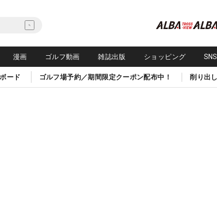
漫画
ゴルフ動画
雑誌出版
ショッピング
SN
ボード
ゴルフ場予約／期間限定クーポン配布中！
削り出