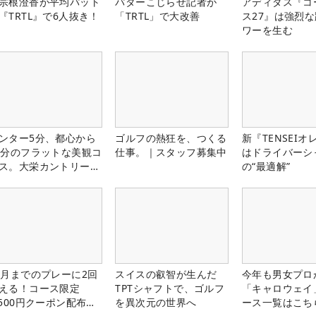
宗根澄香が平均パット
パターこじらせ記者が
アディダス『コ
『TRTL』で6人抜き！
「TRTL」で大改善
ス27』は強烈
ワーを生む
ンター5分、都心から
ゴルフの熱狂を、つくる
新『TENSEIオ
0分のフラットな美観コ
仕事。｜スタッフ募集中
はドライバーシ
ス。大栄カントリー俱
の“最適解”
部（千葉県）
1月までのプレーに2回
スイスの叡智が生んだ
今年も男女プロ
える！コース限定
TPTシャフトで、ゴルフ
「キャロウェイ
,500円クーポン配布
を異次元の世界へ
ース一覧はこち