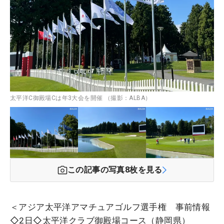
太平洋C御殿場Cは年3大会を開催 （撮影：ALBA）
この記事の写真
8
枚を見る
＜アジア太平洋アマチュアゴルフ選手権 事前情報
◇2日◇太平洋クラブ御殿場コース（静岡県）