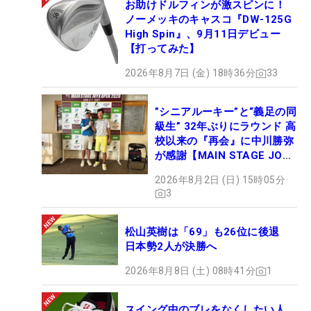
お助けドルフィンが激スピンに！
ノーメッキのキャスコ『DW-125G
High Spin』、9月11日デビュー
【打ってみた】
2026年8月7日 (金) 18時36分
33
”シニアルーキー”と“義足の同
級生” 32年ぶりにラウンド 高
校以来の『再会』に中川勝弥
が感謝【MAIN STAGE JOYX
OPEN】
2026年8月2日 (日) 15時05分
3
松山英樹は「69」も26位に後退
日本勢2人が決勝へ
2026年8月8日 (土) 08時41分
1
スイング中のブレをなくしたい人