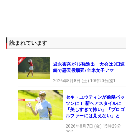
そして、今大会の開催が決まると「マスターズ」、
「全英女子オープン」から招待を受けた阿佐比氏は
大会期間中に実際にコース管理を行うという経験も
した。オーガスタ・ナショナルGCは「真似しようと
思ってもできるようなレベルではない」とコース管
理の規模感に圧倒されたという。「彼らは世界一で
読まれています
あり、世界一であり続けないといけないというプラ
イドを持って仕事をしている。我々も日本でナンバ
岩永杏奈が16強進出 大会は3日連
ーワンであり続けたいという思いを出さないといけ
続で悪天候順延/全米女子アマ
ない。その精神的な部分は見習わないといけな
い」。さらに、セント・アンドリュース オールドC
2026年8月8日 (土) 10時20分
1
は「地形のまま、伝統のまま、あまり動かさないで
やっていこう」。表情が全く異なる2コースではあ
セキ・ユウティンが前髪パッ
ツンに！ 新ヘアスタイルに
るが、「伝統を守り続けることは、一緒なのかなと
「美しすぎて怖い」「プロゴ
思います」と学ぶことが多かった。
ルファーには見えない」とコ
メント殺到
2026年8月7日 (金) 15時29分
ゴルファーであれば誰もが知る、コースで貴重な経
7