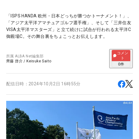
「ISPS HANDA 欧州・日本どっちが勝つかトーナメント！」、
「アジア太平洋アマチュアゴルフ選手権」、そして「三井住友
VISA太平洋マスターズ」と立て続けに試合が行われる太平洋C
御殿場C。その舞台裏をちょこっとお伝えします。
コメン
所属
ALBA Net編集部
ト
齊藤 啓介
/
Keisuke Saito
0
件
配信日時：
2024年10月2日 16時55分