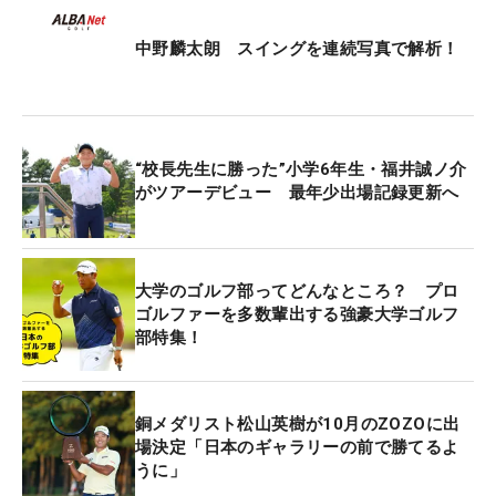
アマチュアにとって、大一番の大会になるが、開催
コースの太平洋C御殿場Cにとっても大一番。当コー
中野麟太朗 スイングを連続写真で解析！
スは、4月には、日欧共催大会の「ISPS HANDA 欧
州・日本どっちが勝つかトーナメント！」、10月の
今大会、そして11月にはおなじみ国内男子ツアーの
「三井住友VISA太平洋マスターズ」と立て続けに試
“校長先生に勝った”小学6年生・福井誠ノ介
合が行われる。
がツアーデビュー 最年少出場記録更新へ
高いレベルでコースコンディションを維持すること
はもちろん大変なこと。太平洋クラブの執行役員で
大学のゴルフ部ってどんなところ？ プロ
グリーンキーパーも務める、阿佐比一（あさひ・は
ゴルファーを多数輩出する強豪大学ゴルフ
部特集！
じめ）氏が、コース管理の難しさを教えてくれた。
まず、阿佐比氏が第一に考えていることは「メンバ
銅メダリスト松山英樹が10月のZOZOに出
ーの方、お客様に迷惑をかけることは絶対にしては
場決定「日本のギャラリーの前で勝てるよ
ならない」。いくら大きな大会が行われるとはい
うに」
え、ほとんどが通常営業でプレーに来るメンバーや