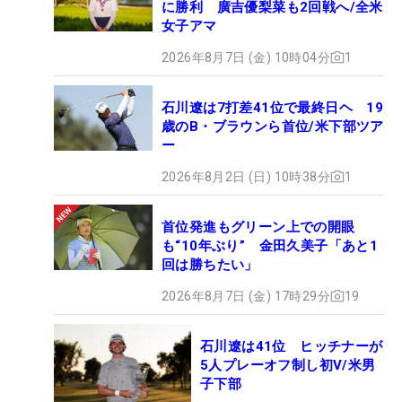
に勝利 廣吉優梨菜も2回戦へ/全米
女子アマ
2026年8月7日 (金) 10時04分
1
石川遼は7打差41位で最終日ヘ 19
歳のB・ブラウンら首位/米下部ツア
ー
2026年8月2日 (日) 10時38分
1
首位発進もグリーン上での開眼
も“10年ぶり” 金田久美子「あと1
回は勝ちたい」
2026年8月7日 (金) 17時29分
19
石川遼は41位 ヒッチナーが
5人プレーオフ制し初V/米男
子下部