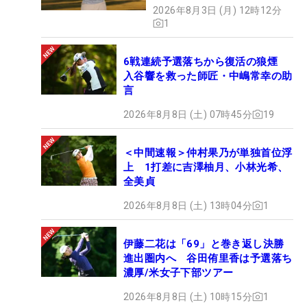
2026年8月3日 (月) 12時12分
1
6戦連続予選落ちから復活の狼煙
入谷響を救った師匠・中嶋常幸の助
言
2026年8月8日 (土) 07時45分
19
＜中間速報＞仲村果乃が単独首位浮
上 1打差に吉澤柚月、小林光希、
全美貞
2026年8月8日 (土) 13時04分
1
伊藤二花は「69」と巻き返し決勝
進出圏内へ 谷田侑里香は予選落ち
濃厚/米女子下部ツアー
2026年8月8日 (土) 10時15分
1