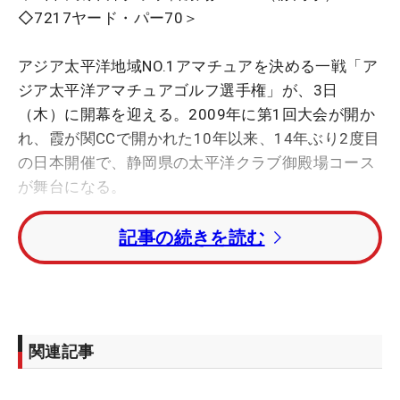
◇7217ヤード・パー70＞
アジア太平洋地域NO.1アマチュアを決める一戦「ア
ジア太平洋アマチュアゴルフ選手権」が、3日
（木）に開幕を迎える。2009年に第1回大会が開か
れ、霞が関CCで開かれた10年以来、14年ぶり2度目
の日本開催で、静岡県の太平洋クラブ御殿場コース
が舞台になる。
記事の続きを読む
大会優勝者は来年の「マスターズ」、「全英オープ
ン」の出場権も与えられるとあって、アマチュア選
手にとっては、まさに世界への登竜門。過去には松
山英樹（10、11年）、金谷拓実、そして中島啓太
（21年）が、ここからメジャーへの道を切り開い
関連記事
た。