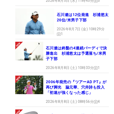
2026年8月5日 (水) 11時45分
5
石川遼は12位発進 杉浦悠太
20位/米男子下部
2026年8月7日 (金) 10時29分
1
石川遼は終盤の4連続バーディで決
勝進出 杉浦悠太は予選落ち/米男
子下部
2026年8月8日 (土) 10時33分
1
2006年発売の『ツアーAD PT』が
再び脚光 脇元華、穴井詩も投入
「初速が強くなった感じ」
2026年8月8日 (土) 08時56分
4