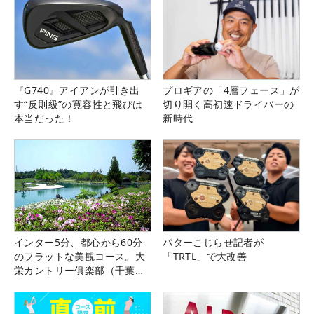
『G740』アイアンが引き出
プロギアの「4層フェース」が
す“反則級”の寛容性と飛びは
切り開く高初速ドライバーの
本当だった！
新時代
インター5分、都心から60分
パターこじらせ記者が
のフラットな美観コース。大
「TRTL」で大改善
栄カントリー俱楽部（千葉
県）