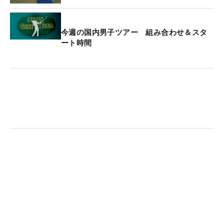
ビジターに支えられている。大会に合わせて、コン
ディションを整えていく中で、そこが常に気がかり
今週の国内男子ツアー 組み合わせ＆スタ
な部分であると話す。
ート時間
さらにこんなエピソードもあったという。「ISPS
HANDA 欧州・日本どっちが勝つかトーナメン
ト！」では大会側から「グリーンスピードを12フィ
ート程度に」というリクエストがあったものの「春
先は暖かかったので、10フィートくらいしか出なか
ったので苦労しました。最終日にようやく12フィー
トに届きました」。聞いているだけでコース管理の
方には頭が下がる思いだ。ちなみに、今大会に関し
てはアマチュアということも考慮し、「10.5～11フ
ィート」と極端に難しいセッティングにはなってい
ない。