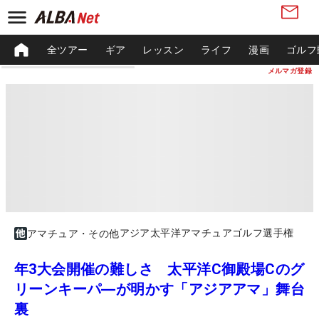
全ツアー
ギア
レッスン
ライフ
漫画
ゴルフ
メルマガ登録
アジア太平洋アマチュアゴルフ選手権
アマチュア・その他
年3大会開催の難しさ 太平洋C御殿場Cのグ
リーンキーパ―が明かす「アジアアマ」舞台
裏