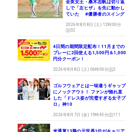
1ページに御殿場が一緒に刻まれるというところを
全英女王・桑木志帆は切り返
楽しみにしています」。アジア太平洋NO.1アマチュ
しで「左ヒザ」を先に動かし
ていた #優勝者のスイング
アを決める一戦には、裏方で戦う人たちによって支
えらている、もう一つのストーリーがあった。
2026年8月8日 (土) 12時00分
32
（文・齊藤啓介）
4日間の期間限定配布！11月までの
プレーに2回使える1,500円＆1,000
円分クーポン！
2026年8月8日 (土) 06時00分
2
ゴルフウェアとは一味違うギャップ
にノックアウト！ ファンが惚れ直
した「ドレス姿が完璧すぎる女子プ
ロ」神10
2026年8月7日 (金) 19時45分
111
米通算13勝の元世界1位がキャリア