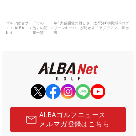
ゴルフ総合サ
「その
年3大会開催の難しさ 太平洋C御殿場Cのグ
イト ALBA
他」の記
リーンキーパ―が明かす「アジアアマ」舞台
Net
事一覧
裏
ALBAゴルフニュース
メルマガ登録はこちら