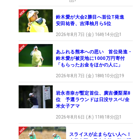
験をしたことで、「18ホールのスピードをそろえる
という意識が高くなりました」と話す。両コースに
鈴木愛が大会2勝目へ首位T発進
いえることは「18ホールの1つ1つのスピードをきっ
安田祐香、吉澤柚月ら5位
ちり合わせようとしていた」ということ。コースは
2026年8月7日 (金) 16時14分
1
違えど、全グリーンを“均一”にそろえる努力は共
通。その技術を持ち帰り御殿場Cもそのレベルに到
あふれる熊本への思い 首位発進・
達すること、それが管理者の目指すところだと話
鈴木愛が被災地に1000万円寄付
す。
「もらったお金をほかの人に」
2026年8月7日 (金) 18時10分
19
そして120名のトップアマチュアが一堂に会する今
大会だが、コース管理者の目線から「相当な実力者
岩永杏奈が暫定首位、廣吉優梨菜8
なので、太平洋マスターズ時よりいいスコアが出る
位 予選ラウンドは日没サスペ/全
のではないかと思っています」と見ている。
米女子アマ
2026年8月6日 (木) 11時18分
1
世界へ羽ばたく第一歩としての登竜門ともなる今大
会。「選手がここからスタートして、彼らの歴史の
スライスが止まらない人へ！