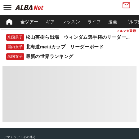
全ツアー
ギア
レッスン
ライフ
漫画
ゴルフ
メルマガ登録
松山英樹ら出場 ウィンダム選手権のリーダーボード
米国男子
北海道meijiカップ リーダーボード
国内女子
最新の世界ランキング
米国女子
アマチュア・その他