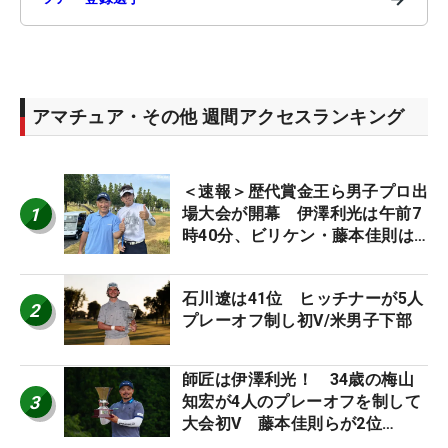
アマチュア・その他 週間アクセスランキング
＜速報＞歴代賞金王ら男子プロ出
1
場大会が開幕 伊澤利光は午前7
時40分、ビリケン・藤本佳則は
午前9時30分にティオフ【MAIN
STAGE JOYX OPEN】
石川遼は41位 ヒッチナーが5人
2
プレーオフ制し初V/米男子下部
師匠は伊澤利光！ 34歳の梅山
3
知宏が4人のプレーオフを制して
大会初V 藤本佳則らが2位
【MAIN STAGE JOYX OPEN】