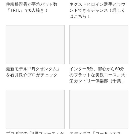
仲宗根澄香が平均パット数
ネクストヒロイン選手とラウ
『TRTL』で6人抜き！
ンドできるチャンス！詳しく
はこちら！
最新モデル『FJクオンタム』
インター5分、都心から60分
を石井良介プロがチェック
のフラットな美観コース。大
栄カントリー俱楽部（千葉
県）
プロギアの「4層フェース」が
アディダス『コードカオス