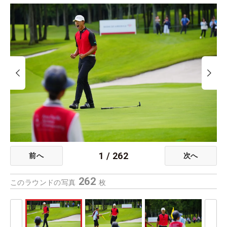
1
/
262
前へ
次へ
262
このラウンドの写真
枚