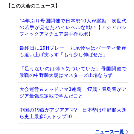
【この大会のニュース】
14年ぶり母国開催で日本勢10人が躍動 次世代
の若手が見せたハイレベルな戦い【アジアパシ
フィックアマチュア選手権ルポ】
最終日に29Hプレー 丸尾怜央はバーディ量産
も追い上げ実らず「もう少し伸ばせた」
「足りないのは薄々気づいていた」母国開催で
敗戦の中野麟太朗はマスターズ出場ならず
大会運営＆ミッドアマ3連覇 47歳・豊島豊がア
ジア最強決定戦で学んだこと
中国の19歳がアジアアマV 日本勢は中野麟太朗
ら史上最多5人トップ10
ニュース一覧