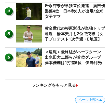
岩永杏奈が単独首位発進、廣吉優
4
梨菜4位 日本勢6人が出場/全米
女子アマ
黄金世代の杉原彩花が単独トップ
5
通過 橋本美月も2位で突破【女
子プロテスト1次予選・E地区】
＜速報＞最終組がハーフターン
6
出水田大二郎らが首位グループ
藤本佳則は1打差5位 伊澤利光
は52位タイ【MAIN STAGE
JOYX OPEN】
ランキングをもっと見る
ページ上部へ