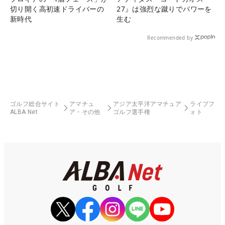
切り開く高初速ドライバーの
27』は強烈な蹴りでパワーを
新時代
生む
Recommended by
ゴルフ総合サイト
アマチュ
アジア太平洋アマチュア
ライブフ
ALBA Net
ア・その他
ゴルフ選手権
ォト