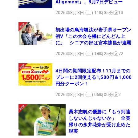
Alignment』、8月7日デビュー
2026年8月8日 (土) 11時35分
13
初出場の鳥海颯汰が岩手県オープン
初V「この大会を機にどんどん上
に」 シニアの部は宮本勝昌が連覇
2026年8月8日 (土) 18時25分
72
4日間の期間限定配布！11月までの
プレーに2回使える1,500円＆1,000
円分クーポン！
2026年8月8日 (土) 06時00分
2
桑木志帆の優勝に「もう到達
しないんじゃないか」 全英
帰りの永井花奈が受け止めた
現実