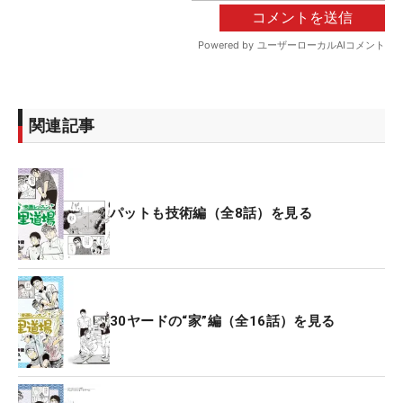
関連記事
パットも技術編（全8話）を見る
30ヤードの“家”編（全16話）を見る