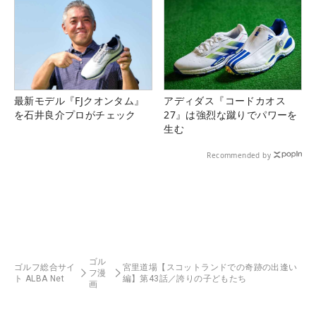
最新モデル『FJクオンタム』
アディダス『コードカオス
を石井良介プロがチェック
27』は強烈な蹴りでパワーを
生む
Recommended by
ゴル
ゴルフ総合サイ
宮里道場【スコットランドでの奇跡の出逢い
フ漫
ト ALBA Net
編】第43話／誇りの子どもたち
画