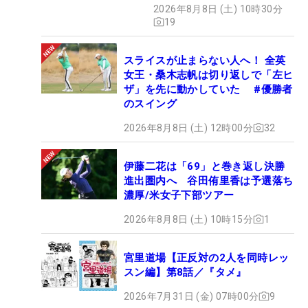
2026年8月8日 (土) 10時30分
19
スライスが止まらない人へ！ 全英
女王・桑木志帆は切り返しで「左ヒ
ザ」を先に動かしていた #優勝者
のスイング
2026年8月8日 (土) 12時00分
32
伊藤二花は「69」と巻き返し決勝
進出圏内へ 谷田侑里香は予選落ち
濃厚/米女子下部ツアー
2026年8月8日 (土) 10時15分
1
宮里道場【正反対の2人を同時レッ
スン編】第8話／『タメ』
2026年7月31日 (金) 07時00分
9