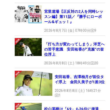
宮里道場【正反対の2人を同時レッ
スン編】第11話／『勝手にローボ
ール&ギュッ！』
2026年8月7日 (金) 07時00分
9
「打ち方が変わってしまう」洋芝へ
の苦手意識 安田祐香が“克服”の首
位浮上
2026年8月8日 (土) 18時49分
20
安田祐香、吉澤柚月が首位タ
イ浮上 金田久美子が1差3位
2026年8月8日 (土) 16時21分
1
松山英樹は「69」も26位に後退