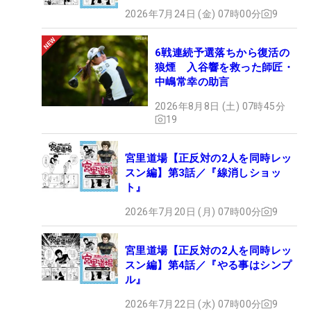
2026年7月24日 (金) 07時00分
9
6戦連続予選落ちから復活の
狼煙 入谷響を救った師匠・
中嶋常幸の助言
2026年8月8日 (土) 07時45分
19
宮里道場【正反対の2人を同時レッ
スン編】第3話／『線消しショッ
ト』
2026年7月20日 (月) 07時00分
9
宮里道場【正反対の2人を同時レッ
スン編】第4話／『やる事はシンプ
ル』
2026年7月22日 (水) 07時00分
9