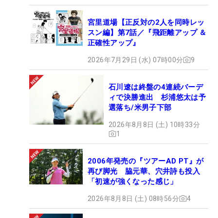
宮里道場【正反対の2人を同時レッ
スン編】第7話／『飛距離アップ ＆
正確性アップ』
2026年7月29日 (水) 07時00分
9
石川遼は終盤の4連続バーデ
ィで決勝進出 杉浦悠太は予
選落ち/米男子下部
2026年8月8日 (土) 10時33分
1
2006年発売の『ツアーAD PT』が
再び脚光 脇元華、穴井詩も投入
「初速が強くなった感じ」
2026年8月8日 (土) 08時56分
4