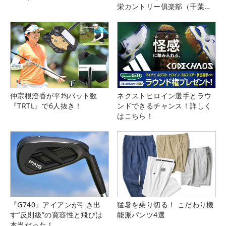
栄カントリー俱楽部（千葉
県）
仲宗根澄香が平均パット数
ネクストヒロイン選手とラウ
『TRTL』で6人抜き！
ンドできるチャンス！詳しく
はこちら！
『G740』アイアンが引き出
猛暑を乗り切る！ こだわり機
す“反則級”の寛容性と飛びは
能派パンツ4選
本当だった！