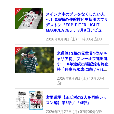
スイング中のブレをなくしたい人
へ！ 3種類の伸縮性ヒモ採用のブリ
ヂストン『ZSP-BITER LIGHT
MAGICLACE』、8月8日デビュー
2026年8月8日 (土) 11時30分
30
米通算13勝の元世界1位がキ
ャリア初、プレーオフ進出逃
す 18年連続出場記録も終止
符「何事も永遠に続けられな
い」
2026年8月8日 (土) 10時00分
1
宮里道場【正反対の2人を同時レッ
スン編】第6話／『4時!』
2026年7月27日 (月) 07時00分
9