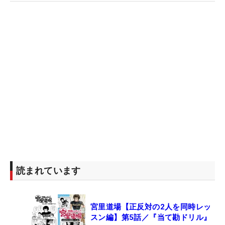
読まれています
宮里道場【正反対の2人を同時レッ
スン編】第5話／『当て勘ドリル』