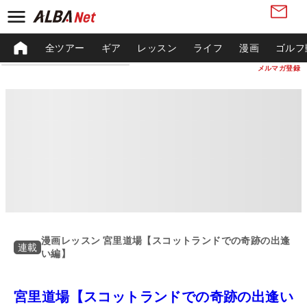
全ツアー
ギア
レッスン
ライフ
漫画
ゴルフ
メルマガ登録
漫画レッスン 宮里道場【スコットランドでの奇跡の出逢
連載
い編】
宮里道場【スコットランドでの奇跡の出逢い