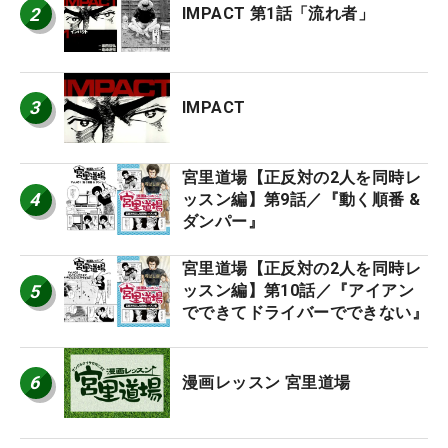
2
IMPACT 第1話「流れ者」
3
IMPACT
宮里道場【正反対の2人を同時レ
4
ッスン編】第9話／『動く順番 &
ダンパー』
宮里道場【正反対の2人を同時レ
5
ッスン編】第10話／『アイアン
でできてドライバーでできない』
6
漫画レッスン 宮里道場