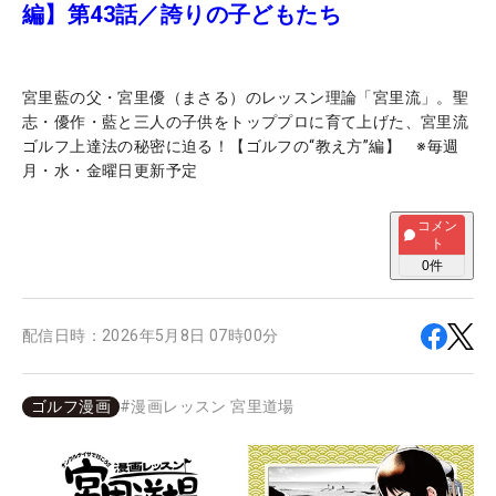
編】第43話／誇りの子どもたち
宮里藍の父・宮里優（まさる）のレッスン理論「宮里流」。聖
志・優作・藍と三人の子供をトッププロに育て上げた、宮里流
ゴルフ上達法の秘密に迫る！【ゴルフの“教え方”編】 ※毎週
月・水・金曜日更新予定
コメン
ト
0
件
配信日時：
2026年5月8日 07時00分
ゴルフ漫画
#
漫画レッスン 宮里道場