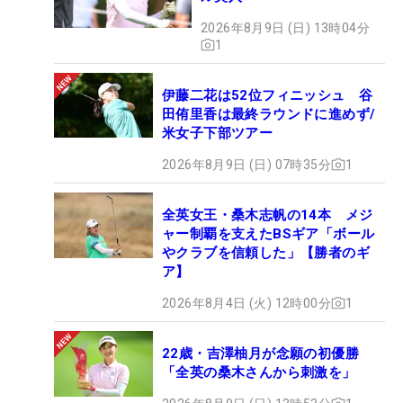
2026年8月9日 (日) 13時04分
1
伊藤二花は52位フィニッシュ 谷
田侑里香は最終ラウンドに進めず/
米女子下部ツアー
2026年8月9日 (日) 07時35分
1
全英女王・桑木志帆の14本 メジ
ャー制覇を支えたBSギア「ボール
やクラブを信頼した」【勝者のギ
ア】
2026年8月4日 (火) 12時00分
1
22歳・吉澤柚月が念願の初優勝
「全英の桑木さんから刺激を」