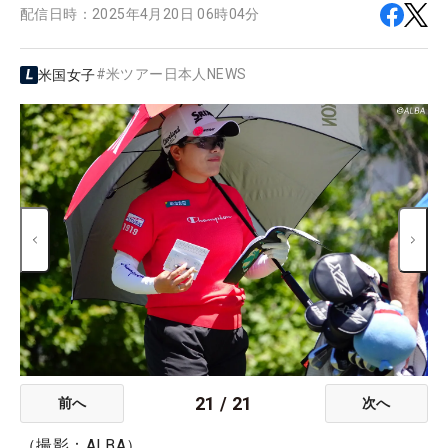
配信日時：
2025年4月20日 06時04分
#
米ツアー日本人NEWS
米国女子
21
/
21
前へ
次へ
（撮影：ALBA）