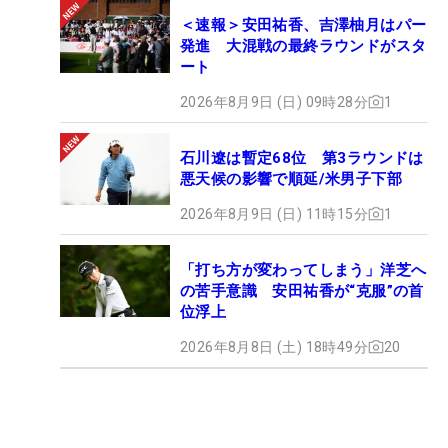
＜速報＞安田祐香、吉澤柚月はパー
発進 大混戦の最終ラウンドがスタ
ート
2026年8月9日 (日) 09時28分
1
石川遼は暫定68位 第3ラウンドは
悪天候の影響で順延/米男子下部
2026年8月9日 (日) 11時15分
1
「打ち方が変わってしまう」洋芝へ
の苦手意識 安田祐香が“克服”の首
位浮上
2026年8月8日 (土) 18時49分
20