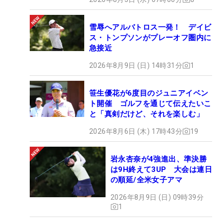
雪辱へアルバトロス一発！ デイビ
ス・トンプソンがプレーオフ圏内に
急接近
2026年8月9日 (日) 14時31分
1
笹生優花が6度目のジュニアイベン
ト開催 ゴルフを通じて伝えたいこ
と「真剣だけど、それを楽しむ」
2026年8月6日 (木) 17時43分
19
岩永杏奈が4強進出、準決勝
は9H終えて3UP 大会は連日
の順延/全米女子アマ
2026年8月9日 (日) 09時39分
1