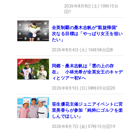
2026年8月8日 (土) 10時15分
1
全英制覇の桑木志帆が“凱旋帰国”
次なる目標は「やっぱり女王を狙い
たい」
2026年8月4日 (火) 16時58分
8
同郷・桑木志帆は「雲の上の存
在」 小林光希が全英女王のキャデ
ィとツアー初Vへ
2026年8月9日 (日) 08時03分
20
笹生優花主催ジュニアイベントに宮
里美香らが参加「純粋にゴルフを楽
しんでほしい」
2026年8月7日 (金) 07時15分
19