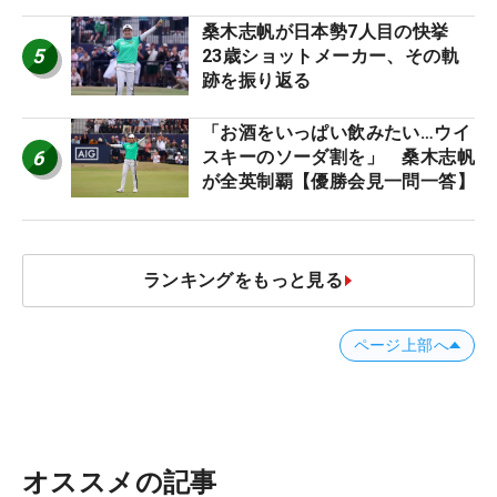
桑木志帆が日本勢7人目の快挙
5
23歳ショットメーカー、その軌
跡を振り返る
「お酒をいっぱい飲みたい…ウイ
6
スキーのソーダ割を」 桑木志帆
が全英制覇【優勝会見一問一答】
ランキングをもっと見る
ページ上部へ
オススメの記事