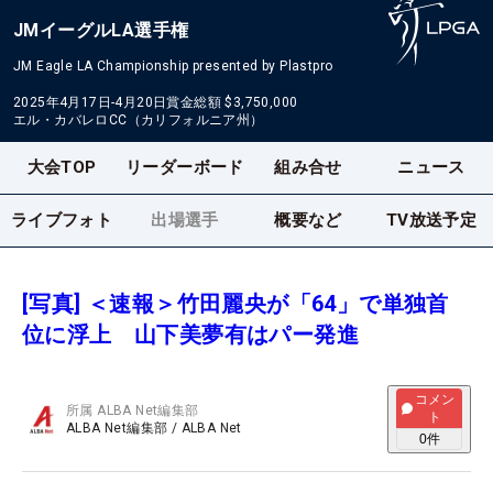
JMイーグルLA選手権
JM Eagle LA Championship presented by Plastpro
2025年4月17日-4月20日
賞金総額
$3,750,000
エル・カバレロCC（カリフォルニア州）
大会TOP
リーダーボード
組み合せ
ニュース
ライブフォト
出場選手
概要など
TV放送予定
[写真] ＜速報＞竹田麗央が「64」で単独首
位に浮上 山下美夢有はパー発進
コメン
所属
ALBA Net編集部
ト
ALBA Net編集部
/
ALBA Net
0
件