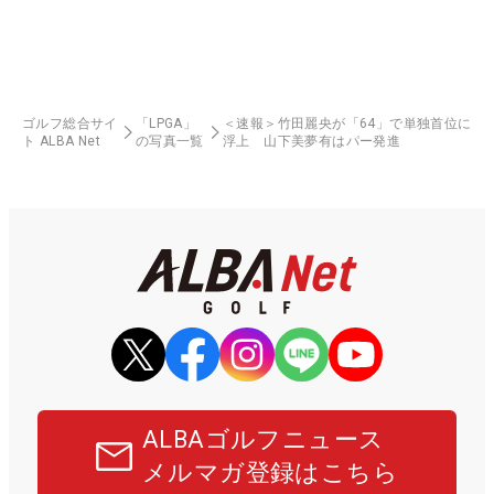
ゴルフ総合サイ
「LPGA」
＜速報＞竹田麗央が「64」で単独首位に
ト ALBA Net
の写真一覧
浮上 山下美夢有はパー発進
ALBAゴルフニュース
メルマガ登録はこちら