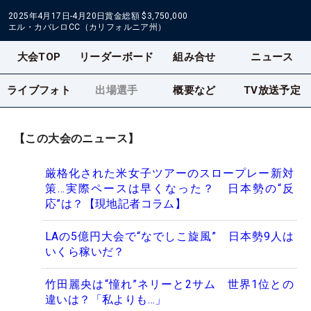
2025年4月17日-4月20日
賞金総額
$3,750,000
エル・カバレロCC（カリフォルニア州）
大会TOP
リーダーボード
組み合せ
ニュース
ライブフォト
出場選手
概要など
TV放送予定
【この大会のニュース】
厳格化された米女子ツアーのスロープレー新対
策…実際ペースは早くなった？ 日本勢の“反
応”は？【現地記者コラム】
LAの5億円大会で“なでしこ旋風” 日本勢9人は
いくら稼いだ？
竹田麗央は“憧れ”ネリーと2サム 世界1位との
違いは？「私よりも…」