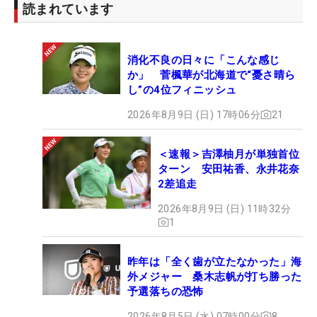
読まれています
消化不良の日々に「こんな感じ
か」 菅楓華が北海道で“憂さ晴ら
し”の4位フィニッシュ
2026年8月9日 (日) 17時06分
21
＜速報＞吉澤柚月が単独首位
ターン 安田祐香、永井花奈
2差追走
2026年8月9日 (日) 11時32分
1
昨年は「全く歯が立たなかった」海
外メジャー 桑木志帆が打ち勝った
予選落ちの恐怖
2026年8月5日 (水) 07時00分
8