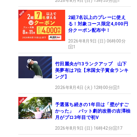
2026年8月9日 (日) 13時53分
1
2組7名以上のプレーに使え
る！対象コース限定4,000円
分クーポン配布中！
2026年8月9日 (日) 06時00分
1
竹田麗央が13ランクアップ 山下
美夢有は7位【米国女子賞金ランキ
ング】
2026年8月4日 (火) 12時00分
1
予選落ち続きの1年目は「壁がすご
かった」 パット劇的改善の吉澤柚
月がプロ3年目で初V
2026年8月9日 (日) 16時42分
17