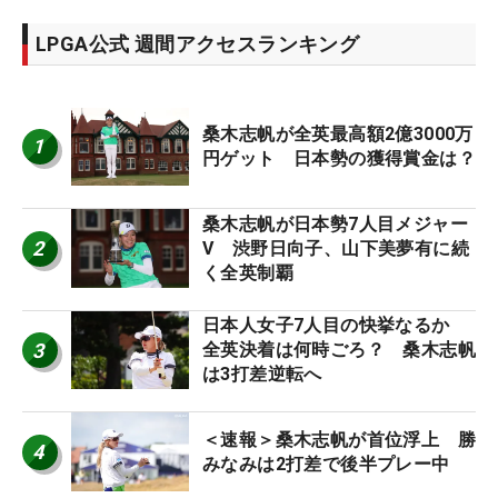
LPGA公式 週間アクセスランキング
桑木志帆が全英最高額2億3000万
1
円ゲット 日本勢の獲得賞金は？
桑木志帆が日本勢7人目メジャー
2
V 渋野日向子、山下美夢有に続
く全英制覇
日本人女子7人目の快挙なるか
3
全英決着は何時ごろ？ 桑木志帆
は3打差逆転へ
＜速報＞桑木志帆が首位浮上 勝
4
みなみは2打差で後半プレー中