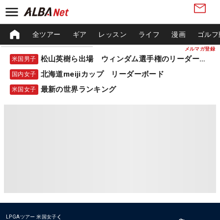
全ツアー
ギア
レッスン
ライフ
漫画
ゴルフ
メルマガ登録
松山英樹ら出場 ウィンダム選手権のリーダーボード
米国男子
北海道meijiカップ リーダーボード
国内女子
最新の世界ランキング
米国女子
LPGAツアー
米国女子