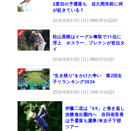
2度目の予選落ち 佐久間朱莉に何
が起きている？
2026年8月9日 (日) 08時39分
20
松山英樹はイーグル奪取で11位に
浮上 ホスラー、ブレナンが首位タ
イ
2026年8月9日 (日) 08時53分
1
“生き残り”をかけた争い 第2回女
子リランキング2026
2026年8月9日 (日) 16時15分
1
伊藤二花は「69」と巻き返し
決勝進出圏内へ 谷田侑里香
は予選落ち濃厚/米女子下部
ツアー