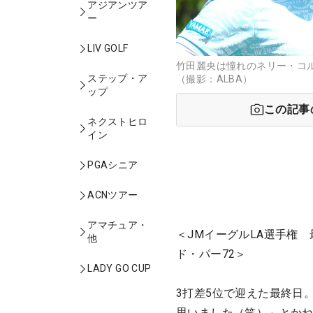
アジアンツア
ー
LIV GOLF
竹田麗央は憧れのネリー・コ
ステップ・ア
（撮影：ALBA）
ップ
この記事
ネクストヒロ
イン
PGAシニア
ACNツアー
アマチュア・
＜JMイーグルLA選手権 
他
ド・パー72＞
LADY GO CUP
3打差5位で迎えた最終日
思いました（笑）」とかね