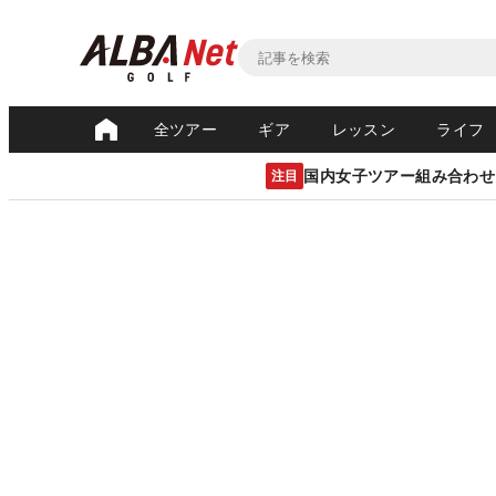
全ツアー
ギア
レッスン
ライフ
国内女子ツアー組み合わせ
注目