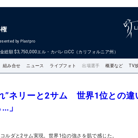
手権
esented by Plastpro
金総額
$3,750,000
エル・カバレロCC（カリフォルニア州）
組み合せ
ニュース
ライブフォト
出場選手
概要など
TV
れ”ネリーと2サム 世界1位との違
も…」
コルダと2サム実現。世界1位の強さを肌で感じた。