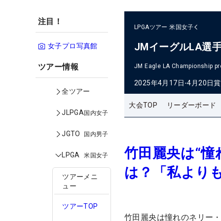
注目！
LPGAツアー
米国女子
JMイーグルLA選
女子プロ写真館
ツアー情報
JM Eagle LA Championship pr
2025年4月17日-4月20日
賞
全ツアー
大会TOP
リーダーボード
JLPGA
国内女子
JGTO
国内男子
竹田麗央は“憧
LPGA
米国女子
は？「私より
ツアーメニ
ュー
ツアーTOP
竹田麗央は憧れのネリー・