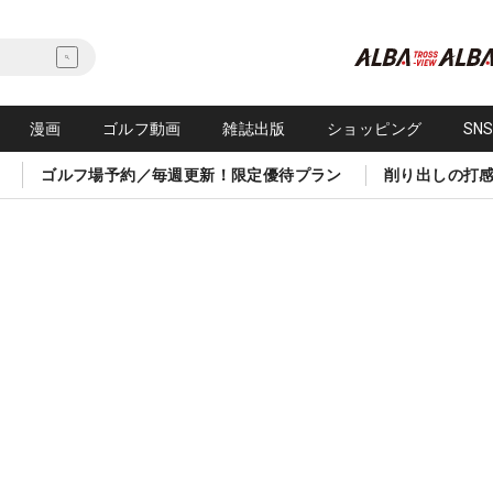
漫画
ゴルフ動画
雑誌出版
ショッピング
SN
ゴルフ場予約／毎週更新！限定優待プラン
削り出しの打