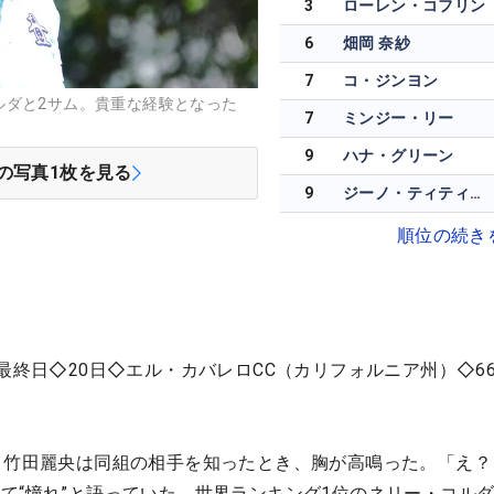
3
ローレン・コフリン
6
畑岡 奈紗
7
コ・ジンヨン
ルダと2サム。貴重な経験となった
7
ミンジー・リー
9
ハナ・グリーン
の写真
1
枚を見る
9
ジーノ・ティティクル
順位の続き
最終日◇20日◇エル・カバレロCC（カリフォルニア州）◇66
。竹田麗央は同組の相手を知ったとき、胸が高鳴った。「え？
て“憧れ”と語っていた、世界ランキング1位のネリー・コル