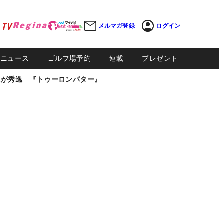
メルマガ登録
ログイン
Sニュース
ゴルフ場予約
連載
プレゼント
感が秀逸 『トゥーロンパター』