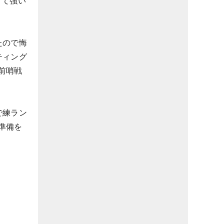
くて強い
たので悔
ティング
前哨戦
で練ラン
準備を