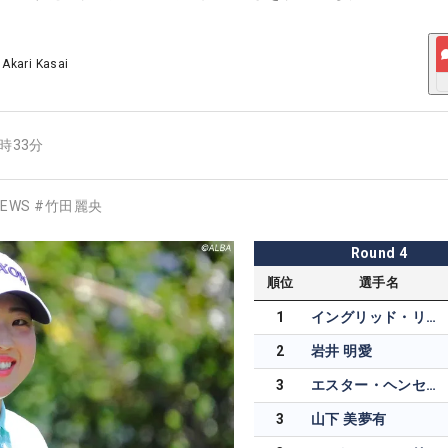
/
Akari Kasai
4時33分
EWS
#
竹田麗央
Round
4
順位
選手名
1
イングリッド・リンドブラト
2
岩井 明愛
3
エスター・ヘンセライト
3
山下 美夢有