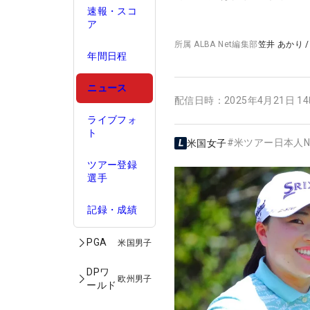
速報・スコ
ア
所属
ALBA Net編集部
笠井 あかり
年間日程
ニュース
配信日時：
2025年4月21日 1
ライブフォ
ト
#
米ツアー日本人N
米国女子
ツアー登録
選手
記録・成績
PGA
米国男子
DPワ
欧州男子
ールド