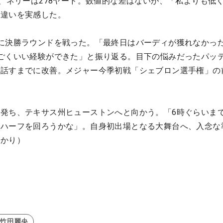
で、ネリーは278ヤード。数値的な差はないが、「私よりも低
と違いを実感した。
に決勝ラウンドを戦った。「最終日はバーディが獲れなかっ
ごくいい経験ができた」と振り返る。目下の悩みだったパッ
と話すまでに改善。メジャー今季初戦「シェブロン選手権」の
。
発ち、テキサス州ヒューストンへと向かう。「6時ぐらいま
、ハーフを回ろうかな」。自身初出場となる大舞台へ、入念な
あかり）
#竹田麗央