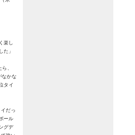
く楽し
した」
たら、
がなかな
位タイ
タイだっ
ボール
ングデ