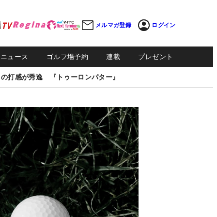
メルマガ登録
ログイン
Sニュース
ゴルフ場予約
連載
プレゼント
しの打感が秀逸 『トゥーロンパター』