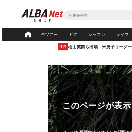
全ツアー
ギア
レッスン
ライフ
松山英樹ら出場 米男子リーダー
注目
このページが表示