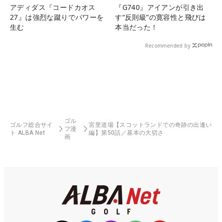
アディダス『コードカオス
『G740』アイアンが引き出
27』は強烈な蹴りでパワーを
す“反則級”の寛容性と飛びは
生む
本当だった！
Recommended by
ゴル
ゴルフ総合サイ
宮里道場【スコットランドでの奇跡の出逢い
フ漫
ト ALBA Net
編】第50話／基本の大切さ
画