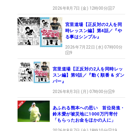
2026年8月7日 (金) 12時00分
7
宮里道場【正反対の2人を同
時レッスン編】第4話／『や
る事はシンプル』
2026年7月22日 (水) 07時00分
9
宮里道場【正反対の2人を同時レッ
スン編】第9話／『動く順番 & ダン
パー』
2026年8月3日 (月) 07時00分
9
あふれる熊本への思い 首位発進・
鈴木愛が被災地に1000万円寄付
「もらったお金をほかの人に」
2026年8月7日 (金) 18時10分
19