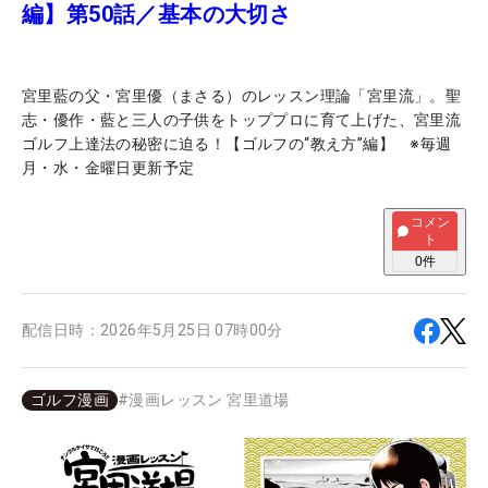
編】第50話／基本の大切さ
宮里藍の父・宮里優（まさる）のレッスン理論「宮里流」。聖
志・優作・藍と三人の子供をトッププロに育て上げた、宮里流
ゴルフ上達法の秘密に迫る！【ゴルフの“教え方”編】 ※毎週
月・水・金曜日更新予定
コメン
ト
0
件
配信日時：
2026年5月25日 07時00分
ゴルフ漫画
#
漫画レッスン 宮里道場