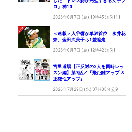
した「ドレス姿が完璧すぎる女子プ
ロ」神10
2026年8月7日 (金) 19時45分
111
＜速報＞入谷響が単独首位 永井花
奈、金田久美子ら1差追走
2026年8月7日 (金) 12時42分
1
宮里道場【正反対の2人を同時レッ
スン編】第7話／『飛距離アップ ＆
正確性アップ』
2026年7月29日 (水) 07時00分
9