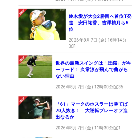
鈴木愛が大会2勝目へ首位T発
進 安田祐香、吉澤柚月ら5
位
2026年8月7日 (金) 16時14分
1
世界の最新スイングは「圧縮」がキ
ーワード！ 久常涼が飛んで曲がら
ない理由
2026年8月7日 (金) 12時00分
35
「61」マークのホスラーは勝てば
70人抜き！ 大逆転プレーオフ進
出なるか
2026年8月7日 (金) 11時30分
1