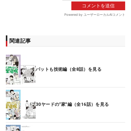
関連記事
パットも技術編（全8話）を見る
30ヤードの“家”編（全16話）を見る