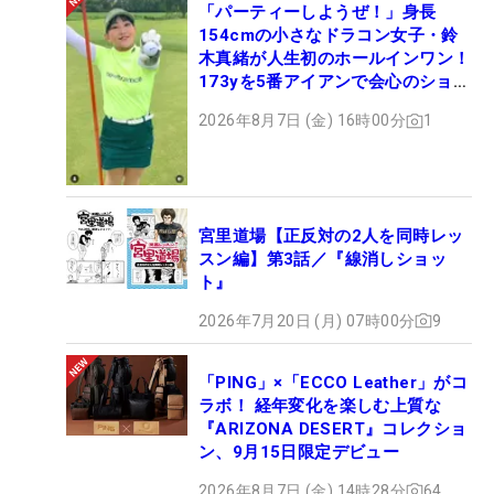
「パーティーしようぜ！」身長
154cmの小さなドラコン女子・鈴
木真緒が人生初のホールインワン！
173yを5番アイアンで会心のショッ
ト
2026年8月7日 (金) 16時00分
1
宮里道場【正反対の2人を同時レッ
スン編】第3話／『線消しショッ
ト』
2026年7月20日 (月) 07時00分
9
「PING」×「ECCO Leather」がコ
ラボ！ 経年変化を楽しむ上質な
『ARIZONA DESERT』コレクショ
ン、9月15日限定デビュー
2026年8月7日 (金) 14時28分
64