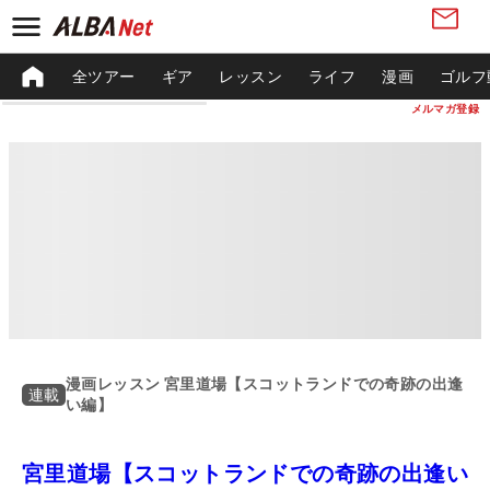
全ツアー
ギア
レッスン
ライフ
漫画
ゴルフ
メルマガ登録
漫画レッスン 宮里道場【スコットランドでの奇跡の出逢
連載
い編】
宮里道場【スコットランドでの奇跡の出逢い