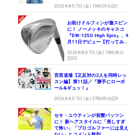
2026年8月7日 (金) 10時29分
1
お助けドルフィンが激スピン
に！ ノーメッキのキャスコ
『DW-125G High Spin』、9
月11日デビュー【打ってみ
た】
2026年8月7日 (金) 18時36分
33
宮里道場【正反対の2人を同時レッ
スン編】第11話／『勝手にローボ
ール&ギュッ！』
2026年8月7日 (金) 07時00分
9
セキ・ユウティンが前髪パッツン
に！ 新ヘアスタイルに「美しすぎ
て怖い」「プロゴルファーには見え
ない」とコメント殺到