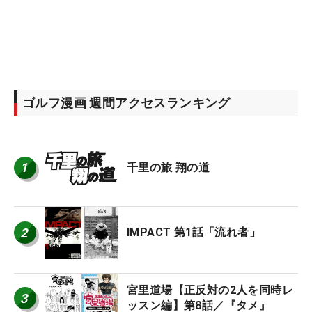
ゴルフ漫画 週間アクセスランキング
1
千里の旅 翔の道
2
IMPACT 第1話「流れ者」
宮里道場【正反対の2人を同時レ
3
ッスン編】第8話／『タメ』