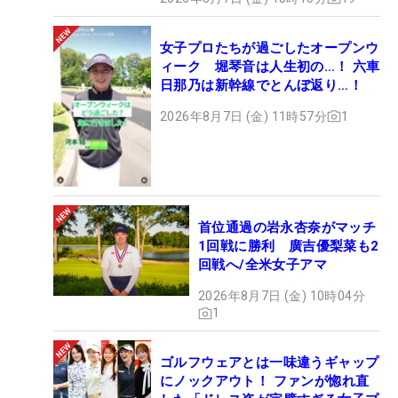
女子プロたちが過ごしたオープンウ
ィーク 堀琴音は人生初の…！ 六車
日那乃は新幹線でとんぼ返り…！
2026年8月7日 (金) 11時57分
1
首位通過の岩永杏奈がマッチ
1回戦に勝利 廣吉優梨菜も2
回戦へ/全米女子アマ
2026年8月7日 (金) 10時04分
1
ゴルフウェアとは一味違うギャップ
にノックアウト！ ファンが惚れ直