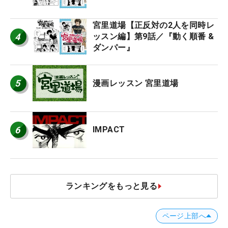
宮里道場【正反対の2人を同時レ
4
ッスン編】第9話／『動く順番 &
ダンパー』
5
漫画レッスン 宮里道場
6
IMPACT
ランキングをもっと見る
ページ上部へ