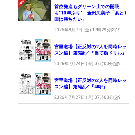
首位発進もグリーン上での開眼
も“10年ぶり” 金田久美子「あと1
回は勝ちたい」
2026年8月7日 (金) 17時29分
19
宮里道場【正反対の2人を同時レッ
スン編】第5話／『当て勘ドリル』
2026年7月24日 (金) 07時00分
9
宮里道場【正反対の2人を同時レッ
スン編】第6話／『4時!』
2026年7月27日 (月) 07時00分
9