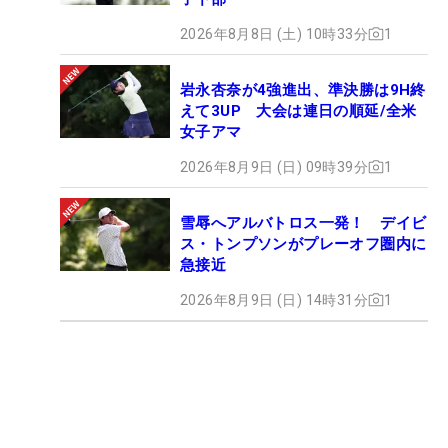
2026年8月8日 (土) 10時33分
1
岩永杏奈が4強進出、準決勝は9H終
えて3UP 大会は連日の順延/全米
女子アマ
2026年8月9日 (日) 09時39分
1
雪辱へアルバトロス一発！ デイビ
ス・トンプソンがプレーオフ圏内に
急接近
2026年8月9日 (日) 14時31分
1