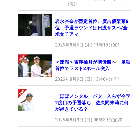
31
岩永杏奈が暫定首位、廣吉優梨菜8
位 予選ラウンドは日没サスペ/全
米女子アマ
2026年8月6日 (木) 11時18分
1
＜速報＞吉澤柚月が初優勝へ 単独
首位でラスト3ホール突入
2026年8月9日 (日) 13時04分
1
「ほぼメンタル」パター入らず今季
2度目の予選落ち 佐久間朱莉に何
が起きている？
2026年8月9日 (日) 08時39分
20