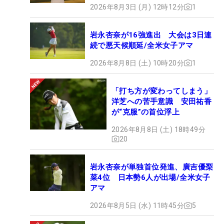
2026年8月3日 (月) 12時12分
1
岩永杏奈が16強進出 大会は3日連
続で悪天候順延/全米女子アマ
2026年8月8日 (土) 10時20分
1
「打ち方が変わってしまう」
洋芝への苦手意識 安田祐香
が“克服”の首位浮上
2026年8月8日 (土) 18時49分
20
岩永杏奈が単独首位発進、廣吉優梨
菜4位 日本勢6人が出場/全米女子
アマ
2026年8月5日 (水) 11時45分
5