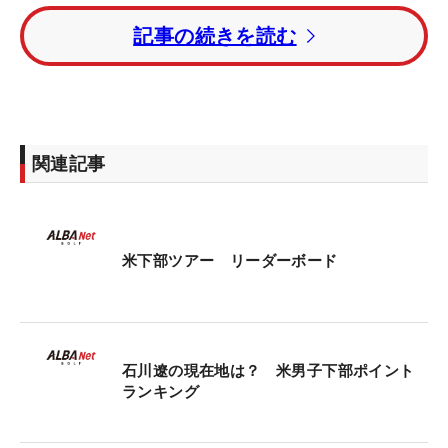
を終えた。
記事の続きを読む
15位タイから出た杉浦悠太は2バーディ・2ボギーの
「71」でプレー。トータル14アンダーの39位タイ
とした。
関連記事
ドック・レドマンが、ハンター・アイヒホルン（米
国）とのプレーオフを制し、トータル25アンダーで
優勝を手にした。
米下部ツアー リーダーボード
賞金総額は100万ドル（約1億5900万円）、優勝者
には18万ドル（約2860万円）が贈られる。
石川遼の現在地は？ 米男子下部ポイント
ランキング