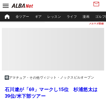
全ツアー
ギア
レッスン
ライフ
漫画
ゴルフ
メルマガ登録
ヴィジット・ノックスビルオープン
アマチュア・その他
石川遼が「69」マークし15位 杉浦悠太は
39位/米下部ツアー