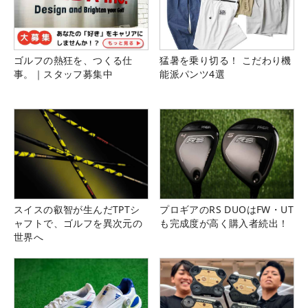
ゴルフの熱狂を、つくる仕
猛暑を乗り切る！ こだわり機
事。｜スタッフ募集中
能派パンツ4選
スイスの叡智が生んだTPTシ
プロギアのRS DUOはFW・UT
ャフトで、ゴルフを異次元の
も完成度が高く購入者続出！
世界へ