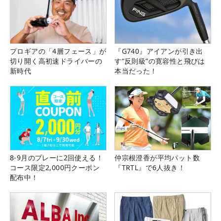
プロギアの「4層フェース」が
『G740』アイアンが引き出
切り開く高初速ドライバーの
す“反則級”の寛容性と飛びは
新時代
本当だった！
8-9月のプレーに2回使える！
仲宗根澄香が平均パット数
コース限定2,000円クーポン
『TRTL』で6人抜き！
配布中！