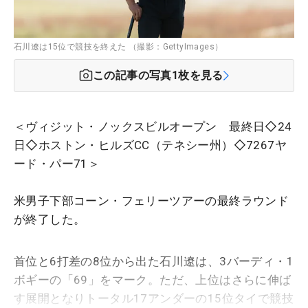
石川遼は15位で競技を終えた （撮影：GettyImages）
この記事の写真
1
枚を見る
＜ヴィジット・ノックスビルオープン 最終日◇24
日◇ホストン・ヒルズCC（テネシー州）◇7267ヤ
ード・パー71＞
米男子下部コーン・フェリーツアーの最終ラウンド
が終了した。
首位と6打差の8位から出た石川遼は、3バーディ・1
ボギーの「69」をマーク。ただ、上位はさらに伸ば
す展開となりトータル17アンダーの15位タイで競技