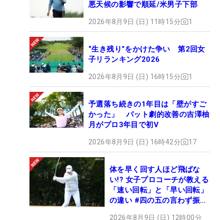
悪天候の影響で順延/米男子下部
2026年8月9日 (日) 11時15分
1
“生き残り”をかけた争い 第2回女
子リランキング2026
2026年8月9日 (日) 16時15分
1
予選落ち続きの1年目は「壁がすご
かった」 パット劇的改善の吉澤柚
月がプロ3年目で初V
2026年8月9日 (日) 16時42分
17
体を早く回す人ほど飛ばな
い!? 女子プロコーチが教える
「速い回転」と「早い回転」
の違い #四の五の言わず振り
氣れ
2026年8月9日 (日) 12時00分