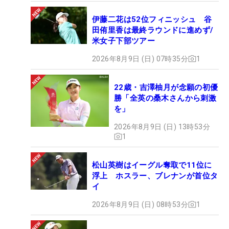
伊藤二花は52位フィニッシュ 谷
田侑里香は最終ラウンドに進めず/
米女子下部ツアー
2026年8月9日 (日) 07時35分
1
22歳・吉澤柚月が念願の初優
勝「全英の桑木さんから刺激
を」
2026年8月9日 (日) 13時53分
1
松山英樹はイーグル奪取で11位に
浮上 ホスラー、ブレナンが首位タ
イ
2026年8月9日 (日) 08時53分
1