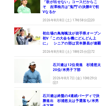
「欲が出せない」コースだからこ
そ 吉澤柚月は“鬼門”の決勝Rで初
Vなるか
2026年8月8日 (土) 17時58分
20
初出場の鳥海颯汰が岩手県オープン
初V「この大会を機にどんどん上
に」 シニアの部は宮本勝昌が連覇
2026年8月8日 (土) 18時25分
72
石川遼は12位発進 杉浦悠太
20位/米男子下部
2026年8月7日 (金) 10時29分
1
石川遼は終盤の4連続バーディで決
勝進出 杉浦悠太は予選落ち/米男
子下部