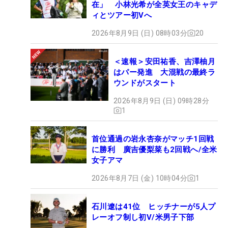
在」 小林光希が全英女王のキャデ
ィとツアー初Vへ
2026年8月9日 (日) 08時03分
20
＜速報＞安田祐香、吉澤柚月
はパー発進 大混戦の最終ラ
ウンドがスタート
2026年8月9日 (日) 09時28分
1
首位通過の岩永杏奈がマッチ1回戦
に勝利 廣吉優梨菜も2回戦へ/全米
女子アマ
2026年8月7日 (金) 10時04分
1
石川遼は41位 ヒッチナーが5人プ
レーオフ制し初V/米男子下部