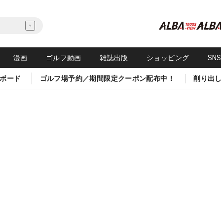
漫画
ゴルフ動画
雑誌出版
ショッピング
SN
ボード
ゴルフ場予約／期間限定クーポン配布中！
削り出