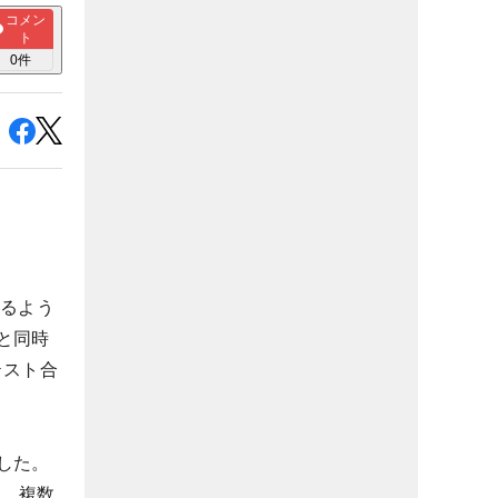
コメン
ト
0
件
きるよう
ると同時
テスト合
した。
意。複数