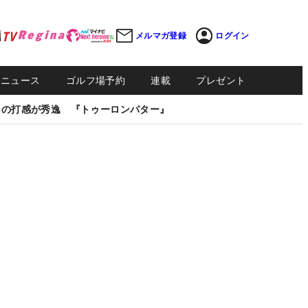
メルマガ登録
ログイン
Sニュース
ゴルフ場予約
連載
プレゼント
しの打感が秀逸 『トゥーロンパター』