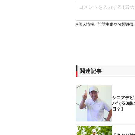
関連記事
シニアデビ
バ”が50
日？】