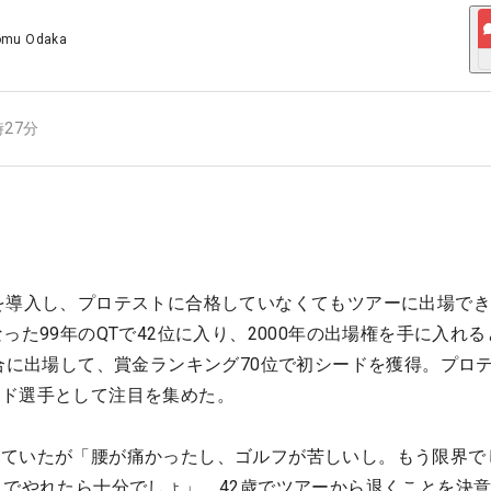
omu Odaka
時27分
を導入し、プロテストに合格していなくてもツアーに出場で
った99年のQTで42位に入り、2000年の出場権を手に入れ
試合に出場して、賞金ランキング70位で初シードを獲得。プロ
ード選手として注目を集めた。
していたが「腰が痛かったし、ゴルフが苦しいし。もう限界で
までやれたら十分でしょ」。42歳でツアーから退くことを決