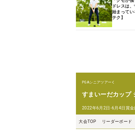
「クセが強
ドレスは、
始まってい
テク】
PGAシニアツアー
すまいーだカップ
2022年6月2日-6月4日
賞金
大会TOP
リーダーボード