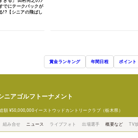
すぎる」 田村尚之のア
すでにテークバックが
る!?【シニアの飛ばし
賞金ランキング
年間日程
ポイント
 シニアゴルフトーナメント
総額
¥50,000,000
イーストウッドカントリークラブ（栃木県）
組み合せ
ニュース
ライブフォト
出場選手
概要など
TV