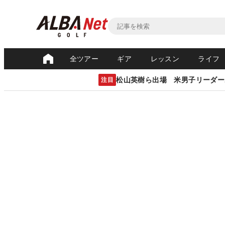
全ツアー
ギア
レッスン
ライフ
松山英樹ら出場 米男子リーダー
注目