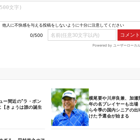
横尾要や川岸良兼、加瀬
ュー間近の“ラ・ボン
年の名プレイヤーも出場
歳に【きょうは誰の誕生
ら今季の国内シニアの出
けた予選会が始まる