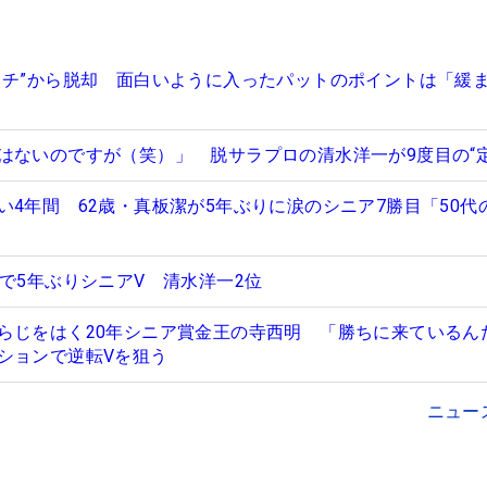
ッチ”から脱却 面白いように入ったパットのポイントは「緩
はないのですが（笑）」 脱サラプロの清水洋一が9度目の“定
い4年間 62歳・真板潔が5年ぶりに涙のシニア7勝目「50代
で5年ぶりシニアV 清水洋一2位
らじをはく20年シニア賞金王の寺西明 「勝ちに来ているん
ションで逆転Vを狙う
ニュー