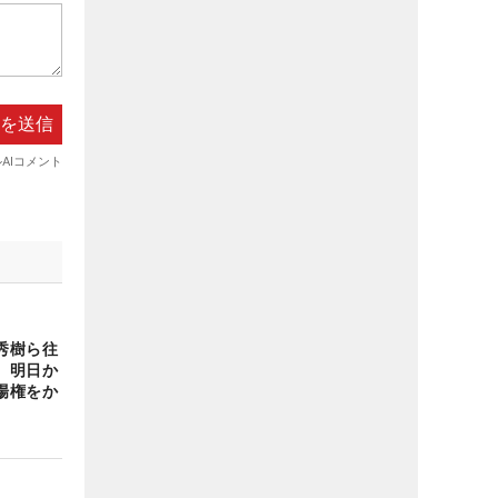
秀樹ら往
 明日か
場権をか