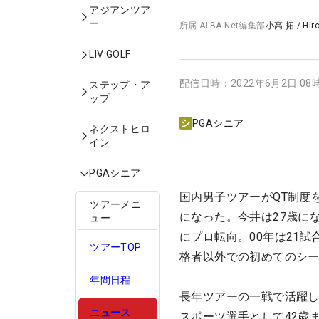
アジアンツア
ー
所属
ALBA Net編集部
小高 拓
/
Hir
LIV GOLF
配信日時：
2022年6月2日 08
ステップ・ア
ップ
PGAシニア
ネクストヒロ
イン
PGAシニア
国内男子ツアーがQT制度
ツアーメニ
になった。今井は27歳にな
ュー
にプロ転向。00年は21
ツアーTOP
格者以外での初めてのシ
年間日程
長年ツアーの一戦で活躍
ニュース
スポーツ選手として42歳