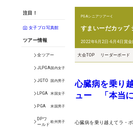
注目！
PGAシニアツアー
すまいーだカップ
女子プロ写真館
ツアー情報
2022年6月2日-6月4日
賞金
大会TOP
リーダーボード
全ツアー
JLPGA
国内女子
JGTO
国内男子
心臓病を乗り
ュー 「本当
LPGA
米国女子
PGA
米国男子
DPワ
欧州男子
心臓病を乗り越えてラ・
ールド