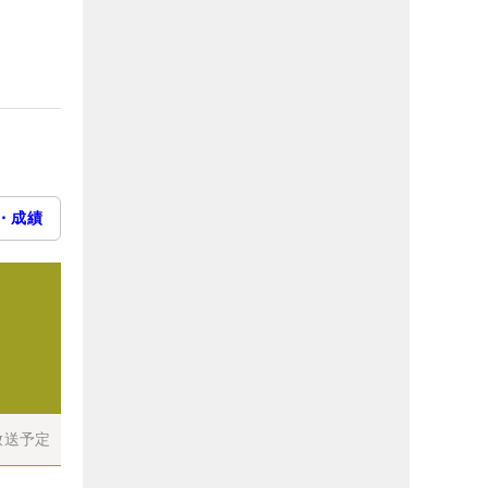
・成績
放送予定