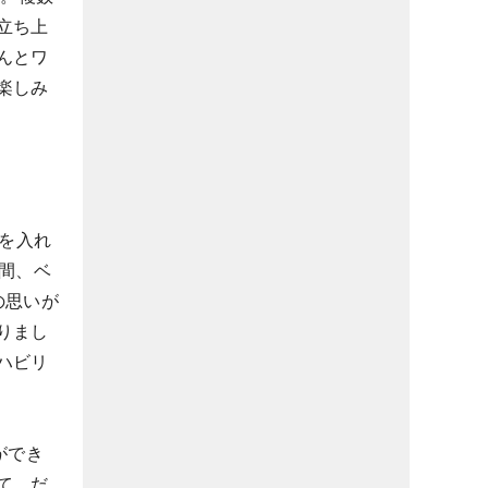
立ち上
んとワ
楽しみ
膜を入れ
間、ベ
の思いが
りまし
ハビリ
ができ
て、だ