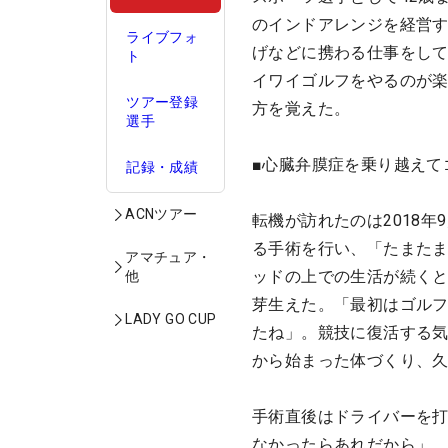
のインドアレンジを経営
ライブフォ
げなどに携わる仕事をし
ト
イワイゴルフをやるのが
ツアー登録
方を覚えた。
選手
■心臓弁膜症を乗り越えて
記録・成績
ACNツアー
転機が訪れたのは2018年
る手術を行い、「たまたま
アマチュア・
ッドの上での生活が続くと
他
芽生えた。「最初はゴル
LADY GO CUP
たね」。競技に復活する
から始まった体づくり、
手術直後はドライバーを打
なかったらあれだから」