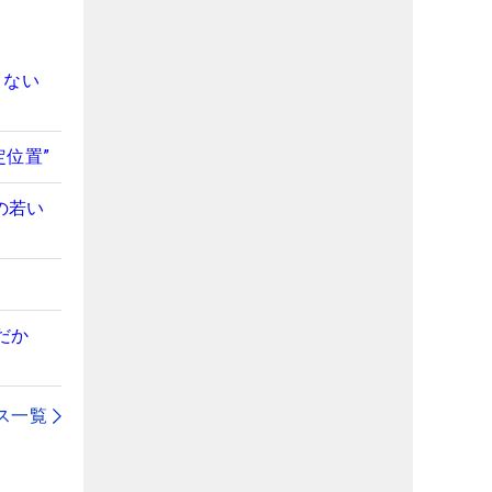
まない
位置”
の若い
だか
ス一覧