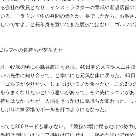
する会社の役員となり、インストラクターの育成や新規店舗の
ている。「ラウンド中の昼間の酒とか、夢でしたから。お客さ
楽しいですよ」と長年身を置いてきた競技ではない、ゴルフの
ゴルフへの気持ちが芽生えた
9月。47歳の頃に心臓弁膜症を発症。40日間の入院や人工弁
いい先生に知り合って」と幸いにも元気な体に戻った。40日
「ゴルフがやりたい。しょっぱいモノが食べたい」この2つ
フをうまくなりたいという思いがあって、その先にシニアがあ
気持ちはなかったが、大病をきっかけに気持ちが変わった。リ
久しぶりに練習場でボールを打つようにもなった。
っても200ヤードも届かない。「競技の場に戻るだけの努力
。当初は周囲にはシニア挑戦は口にせず、「秘めた思いで始め