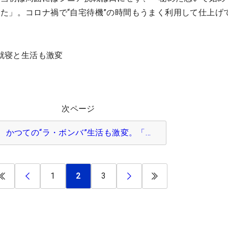
た」。コロナ禍で“自宅待機”の時間もうまく利用して仕上げ
は就寝と生活も激変
次ページ
かつての“ラ・ボンバ”生活も激変。「…
1
2
3