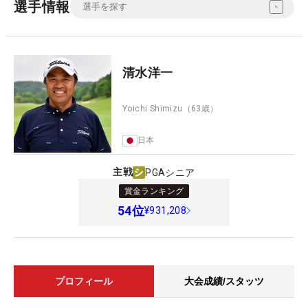
選手情報
清水洋一
Yoichi Shimizu
（63歳）
日本
主戦
PGAシニア
賞金ランキング
54
位
¥931,208
プロフィール
大会成績/スタッツ