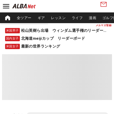
全ツアー
ギア
レッスン
ライフ
漫画
ゴルフ
メルマガ登録
松山英樹ら出場 ウィンダム選手権のリーダーボード
米国男子
北海道meijiカップ リーダーボード
国内女子
最新の世界ランキング
米国女子