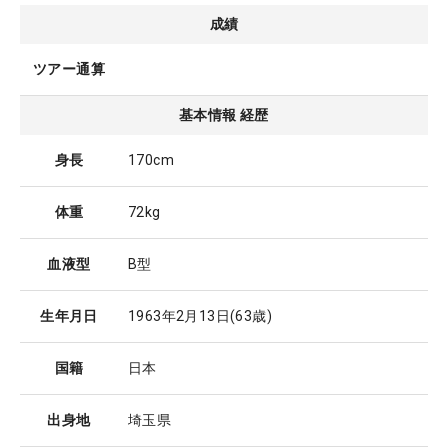
成績
ツアー通算
基本情報 経歴
身長
170cm
体重
72kg
血液型
B型
生年月日
1963年2月13日
(63歳)
国籍
日本
出身地
埼玉県