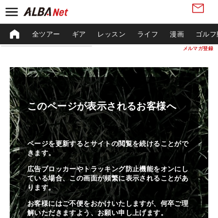
全ツアー
ギア
レッスン
ライフ
漫画
ゴルフ
メルマガ登録
このページが表示されるお客様へ
ページを更新するとサイトの閲覧を続けることがで
きます。
広告ブロッカーやトラッキング防止機能をオンにし
ている場合、この画面が頻繁に表示されることがあ
ります。
お客様にはご不便をおかけいたしますが、何卒ご理
解いただきますよう、お願い申し上げます。