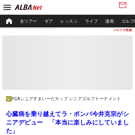
全ツアー
ギア
レッスン
ライフ
漫画
ゴルフ
メルマガ登録
すまいーだカップ シニアゴルフトーナメント
PGAシニア
心臓病を乗り越えてラ・ボンバ今井克宗がシ
ニアデビュー 「本当に楽しみにしていまし
た」