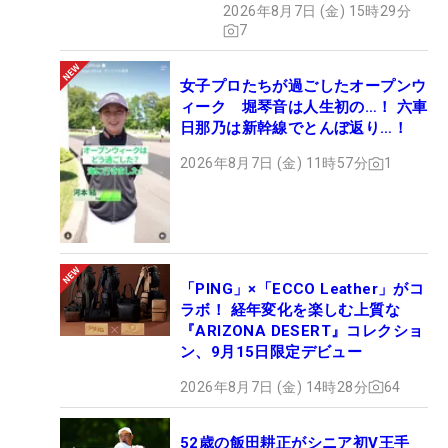
2026年8月7日 (金) 15時29分
7
女子プロたちが過ごしたオープンウ
ィーク 堀琴音は人生初の…！ 六車
日那乃は新幹線でとんぼ返り…！
2026年8月7日 (金) 11時57分
1
「PING」×「ECCO Leather」がコ
ラボ！ 経年変化を楽しむ上質な
『ARIZONA DESERT』コレクショ
ン、9月15日限定デビュー
2026年8月7日 (金) 14時28分
64
52歳の飯田耕正がシニア初V王手