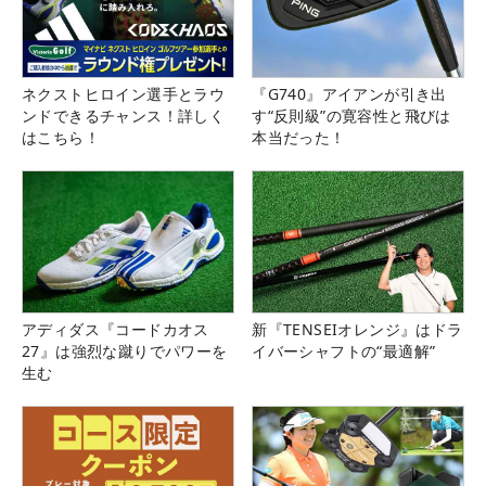
ネクストヒロイン選手とラウ
『G740』アイアンが引き出
ンドできるチャンス！詳しく
す“反則級”の寛容性と飛びは
はこちら！
本当だった！
アディダス『コードカオス
新『TENSEIオレンジ』はドラ
27』は強烈な蹴りでパワーを
イバーシャフトの“最適解”
生む