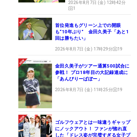
2026年8月7日 (金) 12時42分
1
首位発進もグリーン上での開眼
も“10年ぶり” 金田久美子「あと1
回は勝ちたい」
2026年8月7日 (金) 17時29分
19
金田久美子がツアー通算500試合に
参戦！ プロ18年目の大記録達成に
「あんびりーばぼー」
2026年8月7日 (金) 11時25分
19
ゴルフウェアとは一味違うギャップ
にノックアウト！ ファンが惚れ直
した「ドレス姿が完璧すぎる女子プ