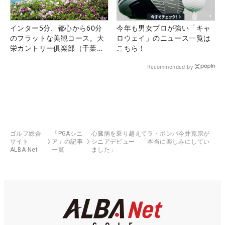
インター5分、都心から60分
今年も男女プロが強い「キャ
のフラットな美観コース。大
ロウェイ」のニュース一覧は
栄カントリー俱楽部（千葉
こちら！
県）
Recommended by
ゴルフ総合
「PGAシニ
心臓病を乗り越えてラ・ボンバ今井克宗が
サイト
ア」の記事
シニアデビュー 「本当に楽しみにしてい
ALBA Net
一覧
ました」