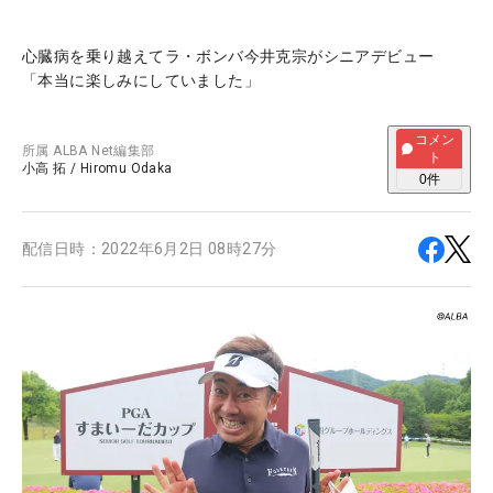
心臓病を乗り越えてラ・ボンバ今井克宗がシニアデビュー
「本当に楽しみにしていました」
コメン
所属
ALBA Net編集部
ト
小高 拓
/
Hiromu Odaka
0
件
配信日時：
2022年6月2日 08時27分