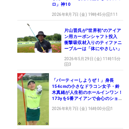
ロ」神10
2026年8月7日 (金) 19時45分
111
片山晋呉が“世界初”のアイア
ン用カーボンシャフト投入
衝撃吸収材入りのティファニ
ーブルーは「体にやさしい」
2026年5月29日 (金) 11時15分
3
「パーティーしようぜ！」身長
154cmの小さなドラコン女子・鈴
木真緒が人生初のホールインワン！
173yを5番アイアンで会心のショッ
ト
2026年8月7日 (金) 16時00分
1