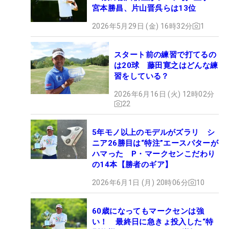
宮本勝昌、片山晋呉らは13位
2026年5月29日 (金) 16時32分
1
スタート前の練習で打てるの
は20球 藤田寛之はどんな練
習をしている？
2026年6月16日 (火) 12時02分
22
5年モノ以上のモデルがズラリ シ
ニア26勝目は“特注”エースパターが
ハマった P・マークセンこだわり
の14本【勝者のギア】
2026年6月1日 (月) 20時06分
10
60歳になってもマークセンは強
い！ 最終日に急きょ投入した“特