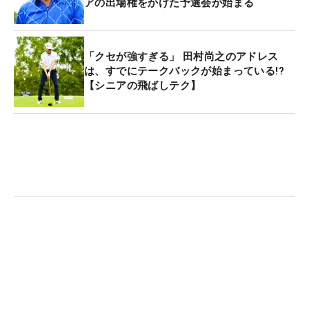
アの出場権をかけた予選会が始まる
ルフ工房を営んでいたが、中学時代はバレーボール
部、高校時代はラグビー部、大学時代はテニスサー
クルに籍を置いていた。しかし、21歳で大学を中退
「クセが強すぎる」 田村尚之のアドレス
してプロゴルファーを目指し、ゴルフ場に就職。プ
は、すでにテークバックが始まっている!?
【シニアの飛ばしテク】
ロテストには3度失敗して、米国でミニツアーを転
戦するなど腕を磨いたが、帰国後もプロテストには
受からなかった。