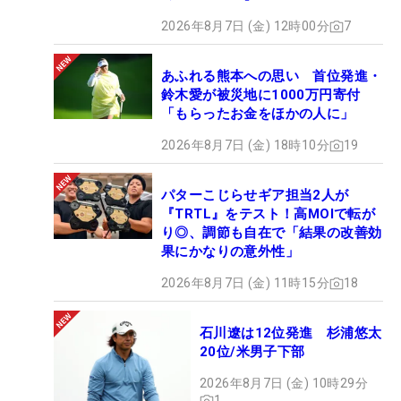
2026年8月7日 (金) 12時00分
7
あふれる熊本への思い 首位発進・
鈴木愛が被災地に1000万円寄付
「もらったお金をほかの人に」
2026年8月7日 (金) 18時10分
19
パターこじらせギア担当2人が
『TRTL』をテスト！高MOIで転が
り◎、調節も自在で「結果の改善効
果にかなりの意外性」
2026年8月7日 (金) 11時15分
18
石川遼は12位発進 杉浦悠太
20位/米男子下部
2026年8月7日 (金) 10時29分
1