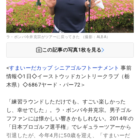
ラ・ボンバ今井克宗がツアーに戻ってきた （撮影：ALBA）
この記事の写真
1
枚を見る
<
すまいーだカップ シニアゴルフトーナメント
事前
情報◇1日◇イーストウッドカントリークラブ（栃
木県）◇6867ヤード・パー72＞
「練習ラウンドしただけでも、すごい楽しかった
し、幸せでした」。ラ・ボンバ今井克宗。男子ゴル
フファンには懐かしい響きかもしれない。2014年の
「日本プロゴルフ選手権」でレギュラーツアーから
引退したが、今年4月に50歳を迎え、「すまいーだ