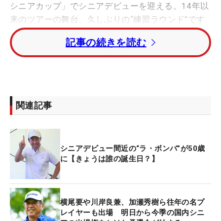
シニアカップ」でシニアデビューを迎える。14年以
来のツアーの舞台、久しぶりの“練習ラウンド”です
ら幸せに感じていた。
記事の続きを読む
トップでシャフトが左を指す！ 石川遼のスイング
を鳥目線で見る【連続写真】
■プロテスト未合格でシード＆優勝を経験
関連記事
根っからのお酒好き、明るいキャラクター、破天
荒、男気が代名詞でスペイン語の爆発を意味する
シニアデビュー間近の“ラ・ボンバ”が50歳
ラ・ボンバの愛称で親しまれた今井。レギュラーツ
に【きょうは誰の誕生日？】
アー時代は2000年に初シードを獲得して、07年ま
でにツアー2勝を挙げ、シード選手として活躍し
た。
横尾要や川岸良兼、加瀬秀樹ら往年の名プ
レイヤーも出場 明日から今季の国内シニ
プロになるまでの経歴も異色だ。父親が千葉市でゴ