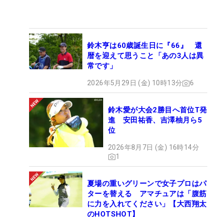
鈴木亨は60歳誕生日に『66』 還
暦を迎えて思うこと「あの3人は異
常です」
2026年5月29日 (金) 10時13分
6
鈴木愛が大会2勝目へ首位T発
進 安田祐香、吉澤柚月ら5
位
2026年8月7日 (金) 16時14分
1
夏場の重いグリーンで女子プロはパ
ターを替える アマチュアは「腹筋
に力を入れてください」【大西翔太
のHOTSHOT】