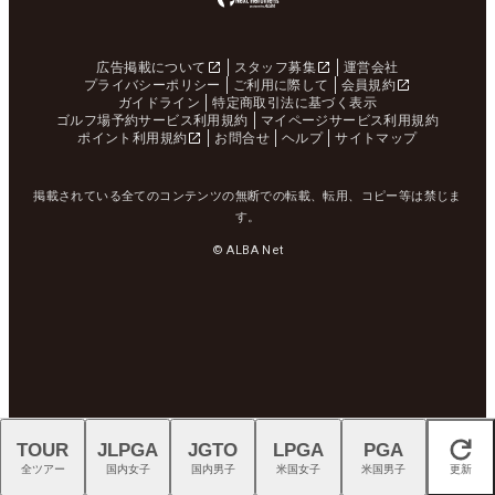
広告掲載について
スタッフ募集
運営会社
プライバシーポリシー
ご利用に際して
会員規約
ガイドライン
特定商取引法に基づく表示
ゴルフ場予約サービス利用規約
マイページサービス利用規約
ポイント利用規約
お問合せ
ヘルプ
サイトマップ
掲載されている全てのコンテンツの無断での転載、転用、コピー等は禁じま
す。
© ALBA Net
TOUR
JLPGA
JGTO
LPGA
PGA
閉じる
全ツアー
国内女子
国内男子
米国女子
米国男子
更新