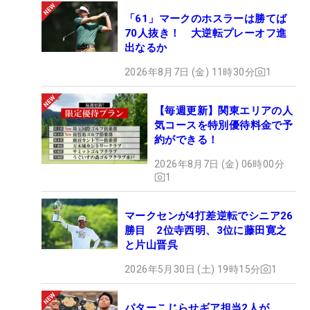
「61」マークのホスラーは勝てば
70人抜き！ 大逆転プレーオフ進
出なるか
2026年8月7日 (金) 11時30分
1
【毎週更新】関東エリアの人
気コースを特別優待料金で予
約ができる！
2026年8月7日 (金) 06時00分
1
マークセンが4打差逆転でシニア26
勝目 2位寺西明、3位に藤田寛之
と片山晋呉
2026年5月30日 (土) 19時15分
1
パターこじらせギア担当2人が