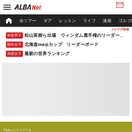
全ツアー
ギア
レッスン
ライフ
漫画
ゴルフ
メルマガ登録
松山英樹ら出場 ウィンダム選手権のリーダーボード
米国男子
北海道meijiカップ リーダーボード
国内女子
最新の世界ランキング
米国女子
PGAシニアツアー