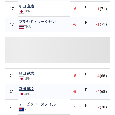
杉山 直也
F
-6
-1
17
(71)
JPN
プラヤド・マークセン
F
-6
-1
17
(71)
THA
崎山 武志
F
-5
-4
21
(68)
JPN
宮瀬 博文
F
-5
-4
21
(68)
JPN
デービッド・スメイル
F
-5
-2
21
(70)
NZL