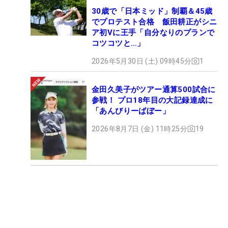
30歳で「日本ミッド」制覇＆45歳
でプロテスト合格 飯田耕正がシニ
ア初Vに王手「自分なりのプランで
コツコツと…」
2026年5月30日 (土) 09時45分
1
金田久美子がツアー通算500試合に
参戦！ プロ18年目の大記録達成に
「あんびりーばぼー」
2026年8月7日 (金) 11時25分
19