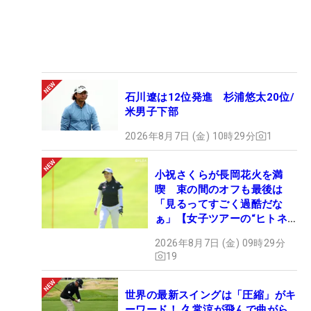
石川遼は12位発進 杉浦悠太20位/
米男子下部
2026年8月7日 (金) 10時29分
1
小祝さくらが長岡花火を満
喫 束の間のオフも最後は
「見るってすごく過酷だな
ぁ」【女子ツアーの“ヒトネ
タ”】
2026年8月7日 (金) 09時29分
19
世界の最新スイングは「圧縮」がキ
ーワード！ 久常涼が飛んで曲がら