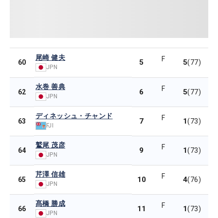
尾崎 健夫
F
5
5
60
(77)
JPN
水巻 善典
F
6
5
62
(77)
JPN
ディネッシュ・チャンド
F
7
1
63
(73)
FJI
鷲尾 茂彦
F
9
1
64
(73)
JPN
芹澤 信雄
F
10
4
65
(76)
JPN
髙橋 勝成
F
11
1
66
(73)
JPN