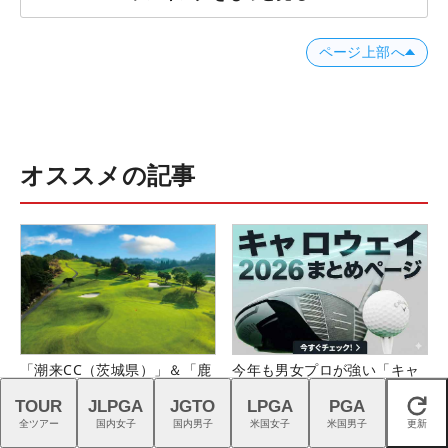
ページ上部へ
オススメの記事
「潮来CC（茨城県）」＆「鹿
今年も男女プロが強い「キャ
児島ガーデンGC（鹿児島
ロウェイ」のニュース一覧は
TOUR
JLPGA
JGTO
LPGA
PGA
県）」の無料プレー券が当た
こちら！
閉じる
全ツアー
国内女子
国内男子
米国女子
米国男子
更新
る！！