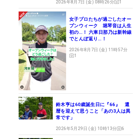
2026年8月7日 (金) 08時26分
1
女子プロたちが過ごしたオー
プンウィーク 堀琴音は人生
初の…！ 六車日那乃は新幹線
でとんぼ返り…！
2026年8月7日 (金) 11時57分
1
鈴木亨は60歳誕生日に『66』 還
暦を迎えて思うこと「あの3人は異
常です」
2026年5月29日 (金) 10時13分
6