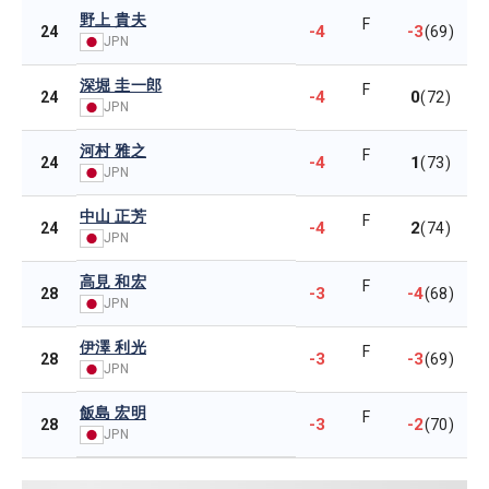
野上 貴夫
F
-4
-3
24
(69)
JPN
深堀 圭一郎
F
-4
0
24
(72)
JPN
河村 雅之
F
-4
1
24
(73)
JPN
中山 正芳
F
-4
2
24
(74)
JPN
高見 和宏
F
-3
-4
28
(68)
JPN
伊澤 利光
F
-3
-3
28
(69)
JPN
飯島 宏明
F
-3
-2
28
(70)
JPN