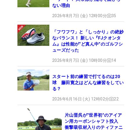
ない理由
2026年8月7日 (金) 12時00分
35
「フワフワ」と「しっかり」の絶妙
なバランス！ 新しい『FJクオンタ
ム』は性能が“ど真ん中”のゴルフシ
ューズだった
2026年8月7日 (金) 10時00分
14
スタート前の練習で打てるのは20
球 藤田寛之はどんな練習をしてい
る？
2026年6月16日 (火) 12時02分
22
片山晋呉が“世界初”のアイア
ン用カーボンシャフト投入
衝撃吸収材入りのティファニ