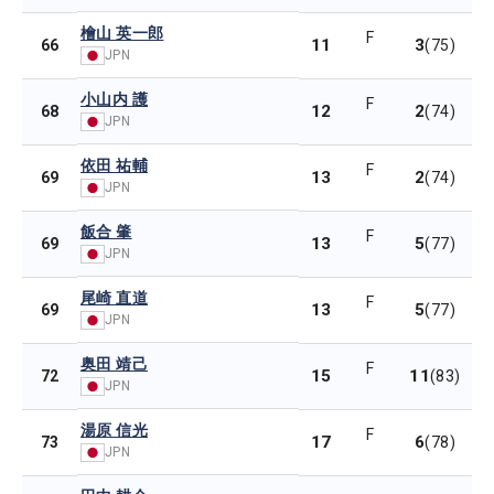
檜山 英一郎
F
11
3
66
(75)
JPN
小山内 護
F
12
2
68
(74)
JPN
依田 祐輔
F
13
2
69
(74)
JPN
飯合 肇
F
13
5
69
(77)
JPN
尾崎 直道
F
13
5
69
(77)
JPN
奥田 靖己
F
15
11
72
(83)
JPN
湯原 信光
F
17
6
73
(78)
JPN