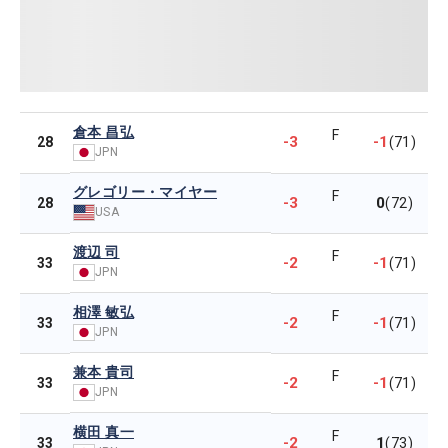
倉本 昌弘
F
-3
-1
28
(71)
JPN
グレゴリー・マイヤー
F
-3
0
28
(72)
USA
渡辺 司
F
-2
-1
33
(71)
JPN
相澤 敏弘
F
-2
-1
33
(71)
JPN
兼本 貴司
F
-2
-1
33
(71)
JPN
横田 真一
F
-2
1
33
(73)