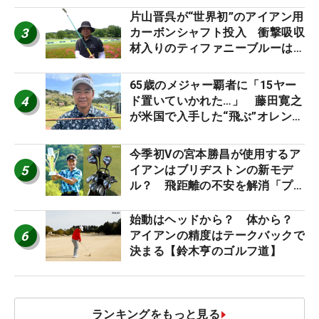
片山晋呉が“世界初”のアイアン用
3
カーボンシャフト投入 衝撃吸収
材入りのティファニーブルーは
「体にやさしい」
65歳のメジャー覇者に「15ヤー
4
ド置いていかれた…」 藤田寛之
が米国で入手した“飛ぶ”オレンジ
シャフトは米シニア使用率2位
今季初Vの宮本勝昌が使用するア
5
イアンはブリヂストンの新モデ
ル？ 飛距離の不安を解消「プラ
スなだけに」【勝者のギア】
始動はヘッドから？ 体から？
6
アイアンの精度はテークバックで
決まる【鈴木亨のゴルフ道】
ランキングをもっと見る