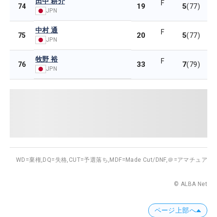
田中 耕介
F
19
5
74
(77)
JPN
中村 通
F
20
5
75
(77)
JPN
牧野 裕
F
33
7
76
(79)
JPN
WD=棄権,
DQ=失格,
CUT=予選落ち,
MDF=Made Cut/DNF,
＠=アマチュア
© ALBA Net
ページ上部へ