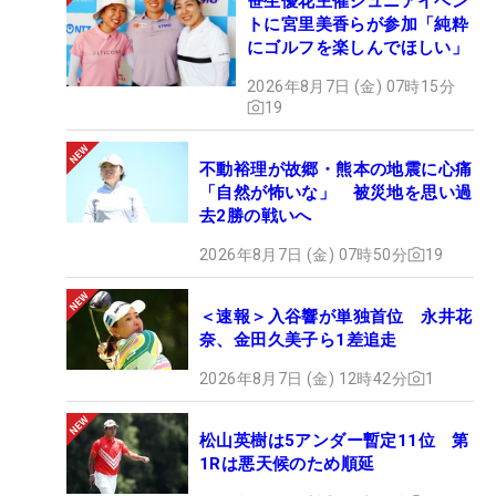
笹生優花主催ジュニアイベン
トに宮里美香らが参加「純粋
にゴルフを楽しんでほしい」
2026年8月7日 (金) 07時15分
19
不動裕理が故郷・熊本の地震に心痛
「自然が怖いな」 被災地を思い過
去2勝の戦いへ
2026年8月7日 (金) 07時50分
19
＜速報＞入谷響が単独首位 永井花
奈、金田久美子ら1差追走
2026年8月7日 (金) 12時42分
1
松山英樹は5アンダー暫定11位 第
1Rは悪天候のため順延