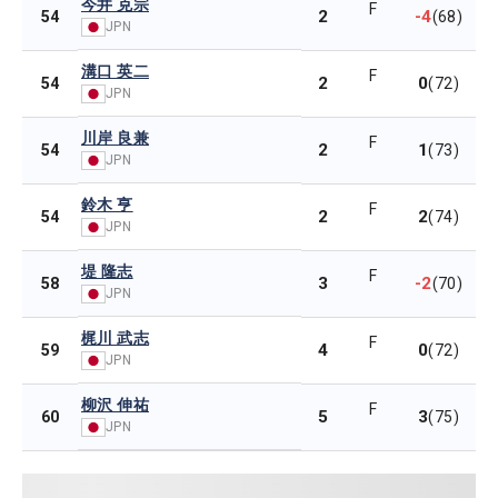
今井 克宗
F
2
-4
54
(68)
JPN
溝口 英二
F
2
0
54
(72)
JPN
川岸 良兼
F
2
1
54
(73)
JPN
鈴木 亨
F
2
2
54
(74)
JPN
堤 隆志
F
3
-2
58
(70)
JPN
梶川 武志
F
4
0
59
(72)
JPN
柳沢 伸祐
F
5
3
60
(75)
JPN