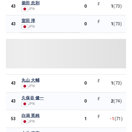
柴田 忠則
F
0
1
43
(73)
JPN
室田 淳
F
0
1
43
(73)
JPN
丸山 大輔
F
0
1
43
(73)
JPN
久保谷 健一
F
0
2
43
(74)
JPN
白潟 英純
F
1
-1
53
(71)
JPN