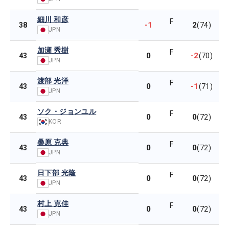
細川 和彦
F
-1
2
38
(74)
JPN
加瀬 秀樹
F
0
-2
43
(70)
JPN
渡部 光洋
F
0
-1
43
(71)
JPN
ソク・ジョンユル
F
0
0
43
(72)
KOR
桑原 克典
F
0
0
43
(72)
JPN
日下部 光隆
F
0
0
43
(72)
JPN
村上 克佳
F
0
0
43
(72)
JPN