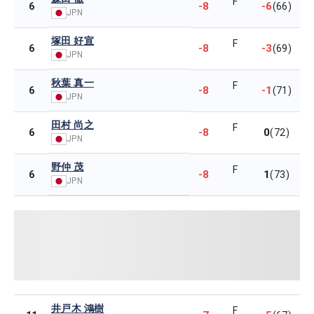
F
-8
-6
6
(66)
JPN
塚田 好宣
F
-8
-3
6
(69)
JPN
秋葉 真一
F
-8
-1
6
(71)
JPN
田村 尚之
F
-8
0
6
(72)
JPN
野仲 茂
F
-8
1
6
(73)
JPN
井戸木 鴻樹
F