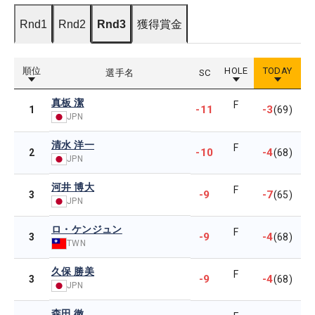
Rnd1
Rnd2
Rnd3
獲得賞金
順位
HOLE
TODAY
選手名
SC
真板 潔
F
-11
-3
1
(69)
JPN
清水 洋一
F
-10
-4
2
(68)
JPN
河井 博大
F
-9
-7
3
(65)
JPN
ロ・ケンジュン
F
-9
-4
3
(68)
TWN
久保 勝美
F
-9
-4
3
(68)
JPN
森田 徹