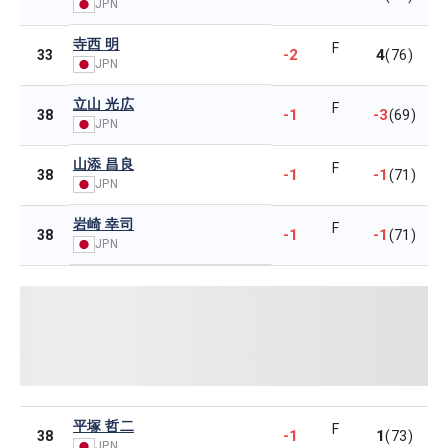
JPN
寺西 明
F
-2
4
33
(76)
JPN
立山 光広
F
-1
-3
38
(69)
JPN
山添 昌良
F
-1
-1
38
(71)
JPN
岩崎 幸司
F
-1
-1
38
(71)
JPN
平塚 哲二
F
-1
1
38
(73)
JPN