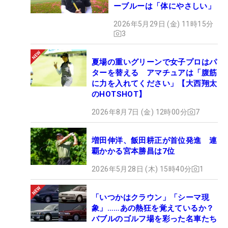
ーブルーは「体にやさしい」
2026年5月29日 (金) 11時15分
3
夏場の重いグリーンで女子プロはパ
ターを替える アマチュアは「腹筋
に力を入れてください」【大西翔太
のHOTSHOT】
2026年8月7日 (金) 12時00分
7
増田伸洋、飯田耕正が首位発進 連
覇かかる宮本勝昌は7位
2026年5月28日 (木) 15時40分
1
「いつかはクラウン」「シーマ現
象」……あの熱狂を覚えているか？
バブルのゴルフ場を彩った名車たち