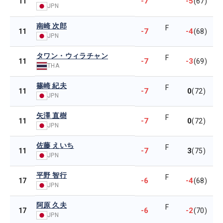
-7
-5
11
(67)
JPN
南崎 次郎
F
-7
-4
11
(68)
JPN
タワン・ウィラチャン
F
-7
-3
11
(69)
THA
篠崎 紀夫
F
-7
0
11
(72)
JPN
矢澤 直樹
F
-7
0
11
(72)
JPN
佐藤 えいち
F
-7
3
11
(75)
JPN
平野 智行
F
-6
-4
17
(68)
JPN
阿原 久夫
F
-6
-2
17
(70)
JPN