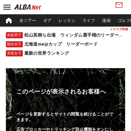
全ツアー
ギア
レッスン
ライフ
漫画
ゴルフ
メルマガ登録
松山英樹ら出場 ウィンダム選手権のリーダーボード
米国男子
北海道meijiカップ リーダーボード
国内女子
最新の世界ランキング
米国女子
このページが表示されるお客様へ
ページを更新するとサイトの閲覧を続けることがで
きます。
広告ブロッカーやトラッキング防止機能をオンにし