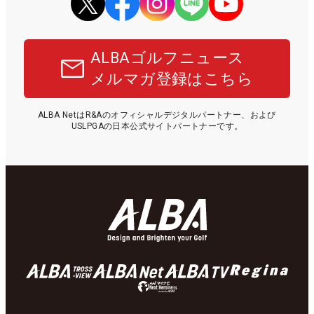
ALBAゴルフニュース
メルマガ登録はこちら
ALBA NetはR&Aのオフィシャルデジタルパートナー、および
USLPGAの日本公式サイトパートナーです。