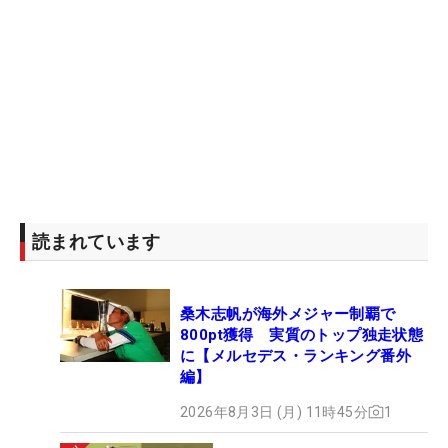
レディス in 宮崎」の14位タイ。予選落ちは4回と歯
がゆい結果に。自己採点は「30点」。「ショットが
悪くても、パターでスコアメイクできれば予選は通
れる。そう考えると30点くらい」と話した。
イベントの最後、司会のフリーアナウンサー・山本
潤さんから「一文字で目標を」と問われると、迷わ
ず書き記したのは「優」。もちろん優勝の“優”だ。
取り組んできたパター改革には手応えもあり、「良
読まれています
くなってきている」と前向きな兆しを口にした。シ
ーズンはまだ始まったばかり。ツアー初優勝をつか
桑木志帆が海外メジャー制覇で
んだとき、残りの70点も自ずと埋まっていくはず
800pt獲得 実質のトップ独走状態
だ。（文・齊藤啓介）
に【メルセデス・ランキング番外
編】
2026年8月3日 (月) 11時45分
1