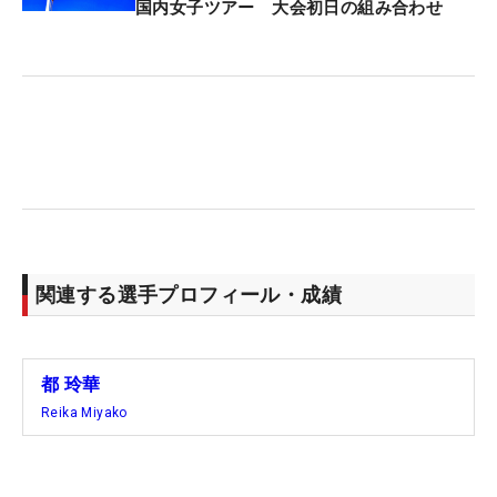
さを見せつけられた。
国内女子ツアー 大会初日の組み合わせ
また、イ・ボミ（韓国）の賞金女王戴冠を支えた名
キャディ・清水重憲氏とタッグを組む中で、胸に刺
さる言葉もあった。
『試合を重ねて行って、上手くなる選手、下手にな
っていく選手がいる。お前は下手な方になっていっ
ている』
関連する選手プロフィール・成績
その言葉を真摯に受け止め、「練習法が悪かった」
と見直しを図った。これまでは悪い部分の修正に終
始していたが、現在は「リセットする練習」に重点
都 玲華
を置く。アドレスの向きやボール位置など、基本を
Reika Miyako
徹底的に叩き込んでいる。
今季はここまで7試合に出場し、最高位は「アクサ