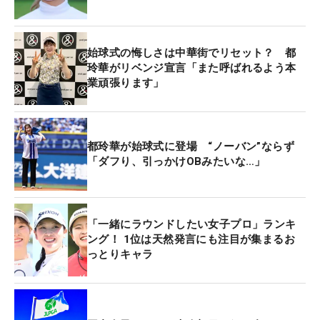
を広げる」など、高校時代から師事するコーチとと
もに改革を進めてきた。
始球式の悔しさは中華街でリセット？ 都
玲華がリベンジ宣言「また呼ばれるよう本
さらに、トップ選手の技術を間近で体感したことも
業頑張ります」
パッティングへの大きな刺激となった。同郷・徳島
県出身の鈴木愛とラウンドを共にした際、その差を
痛感したという。
都玲華が始球式に登場 “ノーバン”ならず
「ダフり、引っかけOBみたいな…」
ロングパットの距離感はもちろん、“切れるライ
ン”でのタッチが際立っていた。「私が2～3メート
ルショートするラインでも、愛さんは“トロトロ”と
「一緒にラウンドしたい女子プロ」ランキ
膨らませて、絶妙なタッチで次を“お先”できる位置
ング！ 1位は天然発言にも注目が集まるお
に寄せる」
っとりキャラ
タップインパーで余計なストレスを排除し、プレー
のリズムも崩さない。そうしたゴルフの完成度の高