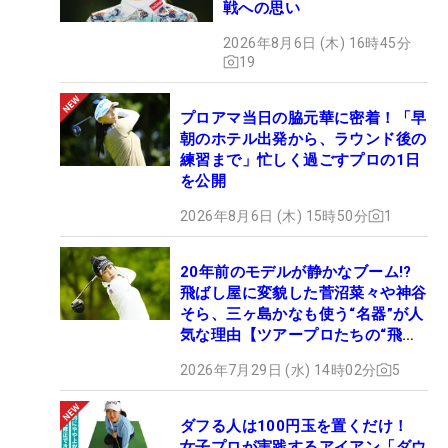
戦への思い
2026年8月6日 (木) 16時45分
19
プロアマ当日の脇元華に密着！「早
朝のホテル出発から、ラウンド後の
練習まで」忙しく過ごすプロの1日
を公開
2026年8月6日 (木) 15時50分
1
20年前のモデルが静かなブーム!?
飛ばし屋に変貌した菅沼菜々や神谷
そら、三ヶ島かなも使う“名器”が人
気な理由【ツアープロたちの“飛ば
しギア”】
2026年7月29日 (水) 14時02分
5
ダフる人は100円玉を置くだけ！
女子プロが実践するアイアン「ダウ