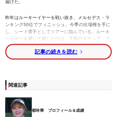
届けた。
昨年はルーキーイヤーを戦い抜き、メルセデス・ラ
ンキング50位でフィニッシュ。今季の出場権を手に
し、シード選手としてツアーに臨んでいる。ルーキ
ーイヤーを通じて感じたのは、下部のステップ・ア
ップ・ツアーとレギュラーツアーの明確な差だ。
記事の続きを読む
「グリーン自体が難しい。すべてが揃っていないと
戦えない」
昨季はレギュラーツアー27試合に出場したが、最も
難しさを感じたのはグリーン上だったという。特に
関連記事
パッティングには苦しんだ。
平均パット数（1ラウンド当たり）は『30.1258』で
全体66位。オフはパター強化に時間を割き、「グリ
都玲華 プロフィール＆成績
ップを柔らかめから硬めに。アドレスではスタンス