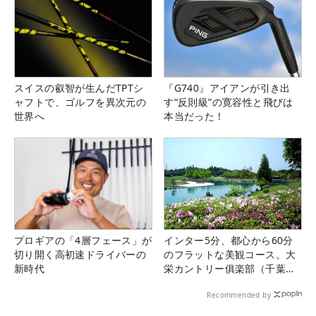
スイスの叡智が生んだTPTシ
『G740』アイアンが引き出
ャフトで、ゴルフを異次元の
す“反則級”の寛容性と飛びは
世界へ
本当だった！
プロギアの「4層フェース」が
インター5分、都心から60分
切り開く高初速ドライバーの
のフラットな美観コース。大
新時代
栄カントリー俱楽部（千葉
県）
Recommended by