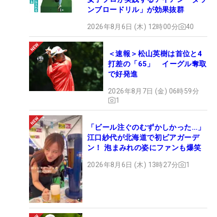
ンブロードリル」が効果抜群
2026年8月6日 (木) 12時00分
40
＜速報＞松山英樹は首位と4
打差の「65」 イーグル奪取
で好発進
2026年8月7日 (金) 06時59分
1
「ビール注ぐのむずかしかった…」
江口紗代が北海道で初ビアガーデ
ン！ 泡まみれの姿にファンも爆笑
2026年8月6日 (木) 13時27分
1