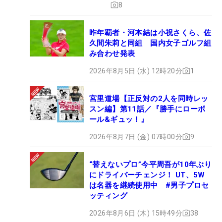
8
昨年覇者・河本結は小祝さくら、佐
久間朱莉と同組 国内女子ゴルフ組
み合わせ発表
2026年8月5日 (水) 12時20分
1
宮里道場【正反対の2人を同時レッ
スン編】第11話／『勝手にローボ
ール&ギュッ！』
2026年8月7日 (金) 07時00分
9
“替えないプロ”今平周吾が10年ぶり
にドライバーチェンジ！ UT、5W
は名器を継続使用中 #男子プロセ
ッティング
2026年8月6日 (木) 15時49分
38