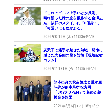
「これでゴルフ上手いとか反則」
晴れ渡った緑の丘を散歩する金澤志
奈、抜群のスタイルに「8頭身！」
「可愛いにも程がある」
2026年8月6日 (木) 11時36分
3
炎天下で選手が魅せた熱戦 懸命に
感じた大会側の暑さ対策【現地記者
コラム】
2026年7月31日 (金) 11時55分
6
熊本出身の秋吉翔太と重永亜
斗夢が熊本県庁を訪問
「JOYX OPEN」で集めた義
援金を贈呈
2026年8月6日 (木) 18時43分