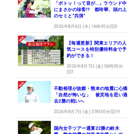
「ボトッ！って音が…」ラウンド中
にまさかの珍客!? 都玲華、頭の上
のセミと“共演”
2026年8月6日 (木) 16時45分
3
【毎週更新】関東エリアの人
気コースを特別優待料金で予
約ができる！
2026年8月7日 (金) 06時00分
1
不動裕理が故郷・熊本の地震に心痛
「自然が怖いな」 被災地を思い過
去2勝の戦いへ
2026年8月7日 (金) 07時50分
19
国内女子ツアー通算22勝の鈴木