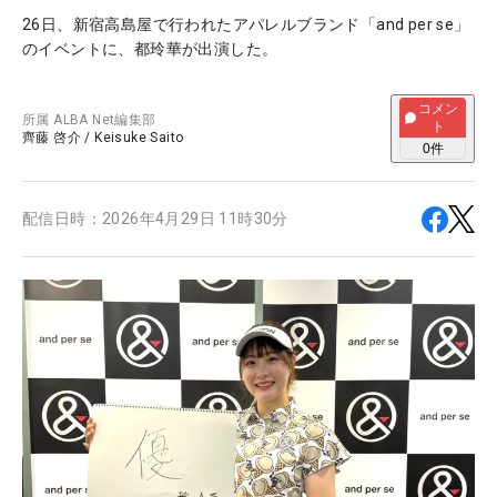
26日、新宿高島屋で行われたアパレルブランド「and per se」
のイベントに、都玲華が出演した。
コメン
所属
ALBA Net編集部
ト
齊藤 啓介
/
Keisuke Saito
0
件
配信日時：
2026年4月29日 11時30分