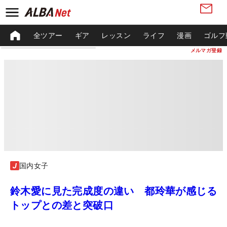
全ツアー
ギア
レッスン
ライフ
漫画
ゴルフ
メルマガ登録
国内女子
鈴木愛に見た完成度の違い 都玲華が感じる
トップとの差と突破口