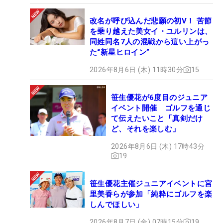
改名が呼び込んだ悲願の初V！ 苦節
を乗り越えた美女イ・ユルリンは、
同姓同名7人の混戦から這い上がっ
た“新星ヒロイン”
2026年8月6日 (木) 11時30分
15
笹生優花が6度目のジュニア
イベント開催 ゴルフを通じ
て伝えたいこと「真剣だけ
ど、それを楽しむ」
2026年8月6日 (木) 17時43分
19
笹生優花主催ジュニアイベントに宮
里美香らが参加「純粋にゴルフを楽
しんでほしい」
2026年8月7日 (金) 07時15分
19