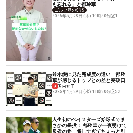
も忘れる」と都玲華
ゴルフ界のSNS
1
2026年5月28日 (木) 10時50分
鈴木愛に見た完成度の違い 都玲
華が感じるトップとの差と突破口
国内女子
32
2026年4月29日 (水) 11時30分
人生初のベイスターズ始球式でま
さかの暴投！ 都玲華が一夜明けて
反省の弁「悔しすぎてちょっと引