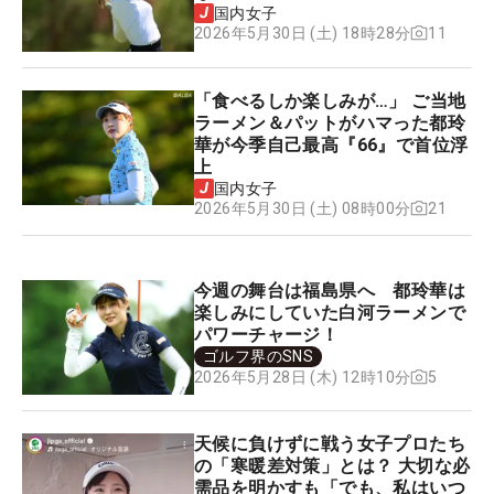
国内女子
11
2026年5月30日 (土) 18時28分
「食べるしか楽しみが…」 ご当地
ラーメン＆パットがハマった都玲
華が今季自己最高『66』で首位浮
上
国内女子
21
2026年5月30日 (土) 08時00分
今週の舞台は福島県へ 都玲華は
楽しみにしていた白河ラーメンで
パワーチャージ！
ゴルフ界のSNS
5
2026年5月28日 (木) 12時10分
天候に負けずに戦う女子プロたち
の「寒暖差対策」とは？ 大切な必
需品を明かすも「でも、私はいつ