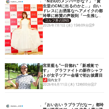
「NiziUのメンバーかな？」「資
生堂のCMに出るのかと…」 白い
ドレスにお洒落なヘアメイクの都
玲華に称賛の声殺到「一生推しま
す！」
ゴルフ界のSNS
9
2026年7月1日 (水) 15時09分
宮里藍も“一目惚れ”「新感覚で
す」 グラファイトの新作シャフ
トが女子ツアー会場で初お披露目
国内女子
7
2026年6月11日 (木) 12時00分
「おいおい ラブラブだなー」都玲