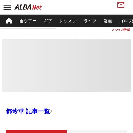
全ツアー
ギア
レッスン
ライフ
漫画
ゴルフ
メルマガ登録
都玲華 記事一覧