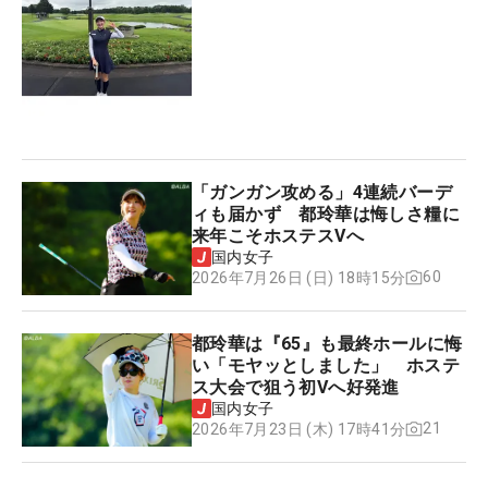
「ガンガン攻める」4連続バーデ
ィも届かず 都玲華は悔しさ糧に
来年こそホステスVへ
国内女子
60
2026年7月26日 (日) 18時15分
都玲華は『65』も最終ホールに悔
い「モヤッとしました」 ホステ
ス大会で狙う初Vへ好発進
国内女子
21
2026年7月23日 (木) 17時41分