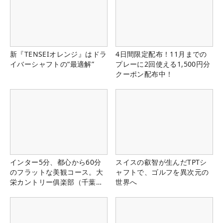
新『TENSEIオレンジ』はドラ
4日間限定配布！11月までの
イバーシャフトの“最適解”
プレーに2回使える1,500円分
クーポン配布中！
インター5分、都心から60分
スイスの叡智が生んだTPTシ
のフラットな美観コース。大
ャフトで、ゴルフを異次元の
栄カントリー俱楽部（千葉
世界へ
県）