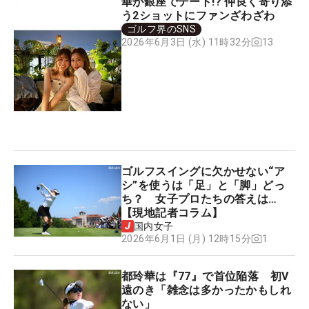
華が銀座でデート!? 仲良く寄り添
う2ショットにファンざわざわ
ゴルフ界のSNS
13
2026年6月3日 (水) 11時32分
ゴルフスイングに欠かせない“ア
シ”を使うは「足」と「脚」どっ
ち？ 女子プロたちの答えは…
【現地記者コラム】
国内女子
1
2026年6月1日 (月) 12時15分
都玲華は『77』で首位陥落 初V
遠のき「雑念は多かったかもしれ
ない」