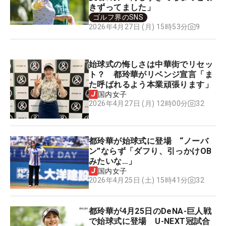
きずってました」
ゴルフ界のSNS
9
2026年4月27日 (月) 15時53分
始球式の悔しさは中華街でリセッ
ト？ 都玲華がリベンジ宣言「ま
た呼ばれるよう本業頑張ります」
国内女子
32
2026年4月27日 (月) 12時00分
都玲華が始球式に登場 “ノーバ
ン”ならず「ダフり、引っかけOB
みたいな…」
国内女子
32
2026年4月25日 (土) 15時41分
都玲華が4月25日のDeNA-巨人戦
で始球式に登場 U-NEXT冠試合