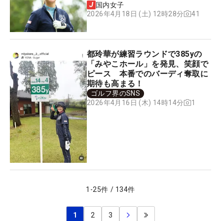
国内女子
41
2026年4月18日 (土) 12時28分
都玲華が練習ラウンドで385yの
「みやこホール」を発見、笑顔で
ピース 本番でのバーディ奪取に
期待も高まる！
ゴルフ界のSNS
1
2026年4月16日 (木) 14時14分
1
-
25
件
/
134
件
1
2
3