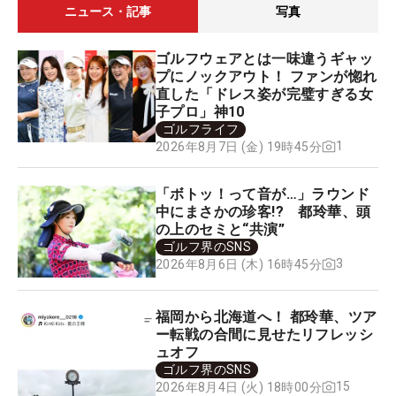
ニュース・記事
写真
ゴルフウェアとは一味違うギャッ
プにノックアウト！ ファンが惚れ
直した「ドレス姿が完璧すぎる女
子プロ」神10
ゴルフライフ
1
2026年8月7日 (金) 19時45分
「ボトッ！って音が…」ラウンド
中にまさかの珍客!? 都玲華、頭
の上のセミと“共演”
ゴルフ界のSNS
3
2026年8月6日 (木) 16時45分
福岡から北海道へ！ 都玲華、ツア
ー転戦の合間に見せたリフレッシ
ュオフ
ゴルフ界のSNS
15
2026年8月4日 (火) 18時00分