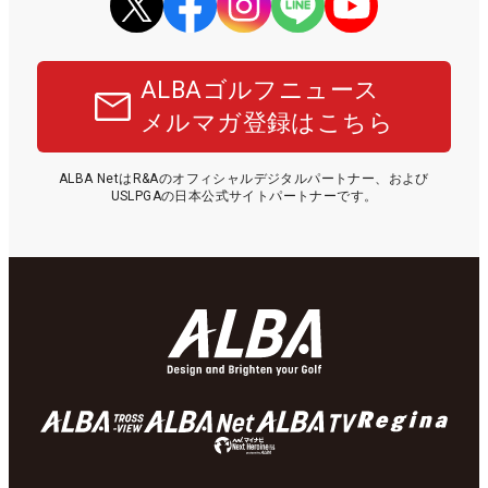
ALBAゴルフニュース
メルマガ登録はこちら
ALBA NetはR&Aのオフィシャルデジタルパートナー、および
USLPGAの日本公式サイトパートナーです。