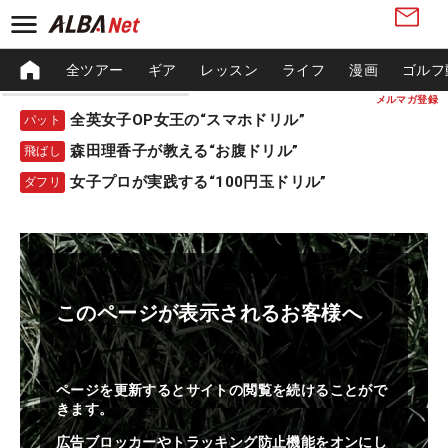
全ツアー
ギア
レッスン
ライフ
漫画
ゴルフ
メルマガ登録
全英女子OP女王の“スマホドリル”
パット
森田理香子が教える“お腹ドリル”
飛ばし
女子プロが実践する“100円玉ドリル”
ダフリ
このページが表示されるお客様へ
ページを更新するとサイトの閲覧を続けることがで
きます。
広告ブロッカーやトラッキング防止機能をオンにし