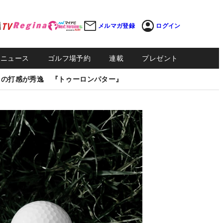
メルマガ登録
ログイン
Sニュース
ゴルフ場予約
連載
プレゼント
しの打感が秀逸 『トゥーロンパター』