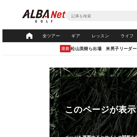
全ツアー
ギア
レッスン
ライフ
松山英樹ら出場 米男子リーダー
注目
このページが表示