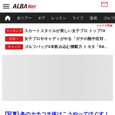
全ツアー
ギア
レッスン
ライフ
漫画
ゴルフ
メルマガ登録
スカートスタイルが美しい女子プロ トップ10
ランキング
女子プロやキャディがやる「ガチの熱中症対策」
注目！
ゴルフバッグ4本飲み込む積載力 トヨタ「RAV4」
チェック
[写真] 冬のカチコチ体はこうやってほぐす！