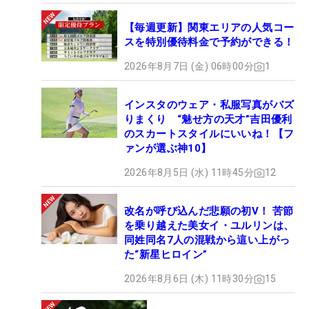
【毎週更新】関東エリアの人気コー
スを特別優待料金で予約ができる！
2026年8月7日 (金) 06時00分
1
インスタのウェア・私服写真がバズ
りまくり “魅せ方の天才”吉田優利
のスカートスタイルにいいね！【フ
ァンが選ぶ神10】
2026年8月5日 (水) 11時45分
12
改名が呼び込んだ悲願の初V！ 苦節
を乗り越えた美女イ・ユルリンは、
同姓同名7人の混戦から這い上がっ
た“新星ヒロイン”
2026年8月6日 (木) 11時30分
15