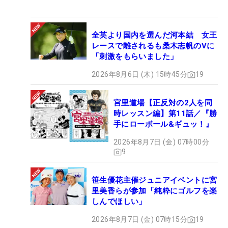
全英より国内を選んだ河本結 女王
レースで離されるも桑木志帆のVに
「刺激をもらいました」
2026年8月6日 (木) 15時45分
19
宮里道場【正反対の2人を同
時レッスン編】第11話／『勝
手にローボール&ギュッ！』
2026年8月7日 (金) 07時00分
9
笹生優花主催ジュニアイベントに宮
里美香らが参加「純粋にゴルフを楽
しんでほしい」
2026年8月7日 (金) 07時15分
19