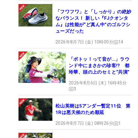
「フワフワ」と「しっかり」の絶妙
なバランス！ 新しい『FJクオンタ
ム』は性能が“ど真ん中”のゴルフシ
ューズだった
2026年8月7日 (金) 10時00分
14
「ボトッ！って音が…」ラウ
ンド中にまさかの珍客!? 都
玲華、頭の上のセミと“共演”
2026年8月6日 (木) 16時45分
3
松山英樹は5アンダー暫定11位 第
1Rは悪天候のため順延
2026年8月7日 (金) 08時26分
1