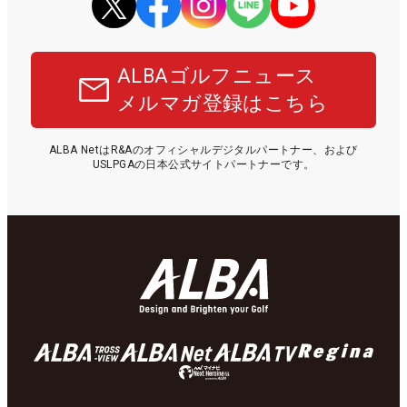
ALBAゴルフニュース
メルマガ登録はこちら
ALBA NetはR&Aのオフィシャルデジタルパートナー、および
USLPGAの日本公式サイトパートナーです。