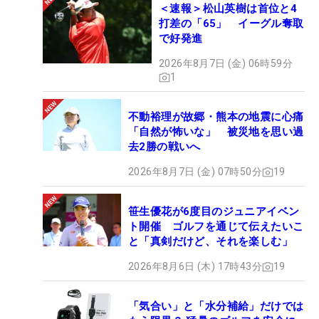
＜速報＞松山英樹は首位と4
打差の「65」 イーグル奪取
で好発進
2026年8月7日 (金) 06時59分
1
不動裕理が故郷・熊本の地震に心痛
「自然が怖いな」 被災地を思い過
去2勝の戦いへ
2026年8月7日 (金) 07時50分
19
笹生優花が6度目のジュニアイベン
ト開催 ゴルフを通じて伝えたいこ
と「真剣だけど、それを楽しむ」
2026年8月6日 (木) 17時43分
19
「気合い」と「水分補給」だけでは