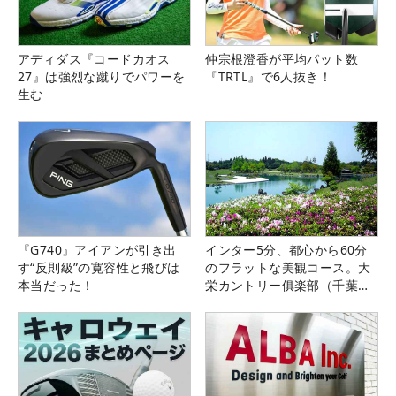
アディダス『コードカオス
仲宗根澄香が平均パット数
27』は強烈な蹴りでパワーを
『TRTL』で6人抜き！
生む
『G740』アイアンが引き出
インター5分、都心から60分
す“反則級”の寛容性と飛びは
のフラットな美観コース。大
本当だった！
栄カントリー俱楽部（千葉
県）