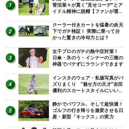
1
菅沼菜々が貫く“見せコーデ”とア
イドル精神に脱帽【ファンが選ぶ
神10】
クーラー付きカートを猛暑の炎天
2
下でガチ検証！ 実際に乗って分
かった驚きの冷却力とは？
女子プロのガチの熱中症対策！
3
日傘・氷のう・インナーの三種の
神器でバテずにラウンドできます
インスタのウェア・私服写真がバ
4
ズりまくり “魅せ方の天才”吉田
優利のスカートスタイルにいい
ね！【ファンが選ぶ神10】
静かでパワフル、そして超快適！
5
ゴルフの行き帰りを激変させる日
産・新型「キックス」の実力