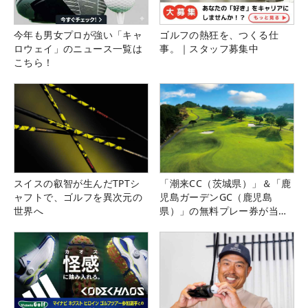
今年も男女プロが強い「キャ
ゴルフの熱狂を、つくる仕
ロウェイ」のニュース一覧は
事。｜スタッフ募集中
こちら！
スイスの叡智が生んだTPTシ
「潮来CC（茨城県）」＆「鹿
ャフトで、ゴルフを異次元の
児島ガーデンGC（鹿児島
世界へ
県）」の無料プレー券が当た
る！！