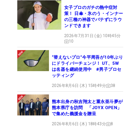
女子プロのガチの熱中症対
策！ 日傘・氷のう・インナー
の三種の神器でバテずにラウ
ンドできます
2026年7月31日 (金) 10時45分
10
“替えないプロ”今平周吾が10年ぶり
にドライバーチェンジ！ UT、5W
は名器を継続使用中 #男子プロセ
ッティング
2026年8月6日 (木) 15時49分
38
熊本出身の秋吉翔太と重永亜斗夢が
熊本県庁を訪問 「JOYX OPEN」
で集めた義援金を贈呈
2026年8月6日 (木) 18時43分
8