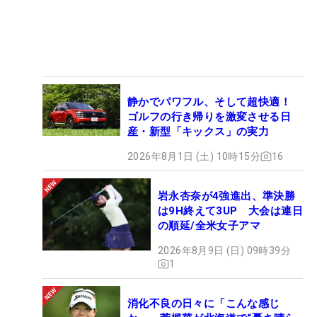
静かでパワフル、そして超快適！
ゴルフの行き帰りを激変させる日
産・新型「キックス」の実力
2026年8月1日 (土) 10時15分
16
岩永杏奈が4強進出、準決勝
は9H終えて3UP 大会は連日
の順延/全米女子アマ
2026年8月9日 (日) 09時39分
1
消化不良の日々に「こんな感じ