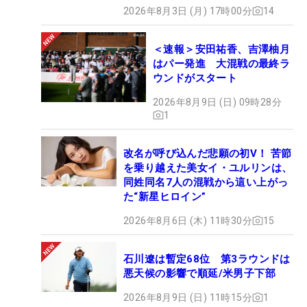
2026年8月3日 (月) 17時00分
14
＜速報＞安田祐香、吉澤柚月
はパー発進 大混戦の最終ラ
ウンドがスタート
2026年8月9日 (日) 09時28分
1
改名が呼び込んだ悲願の初V！ 苦節
を乗り越えた美女イ・ユルリンは、
同姓同名7人の混戦から這い上がっ
た“新星ヒロイン”
2026年8月6日 (木) 11時30分
15
石川遼は暫定68位 第3ラウンドは
悪天候の影響で順延/米男子下部
2026年8月9日 (日) 11時15分
1