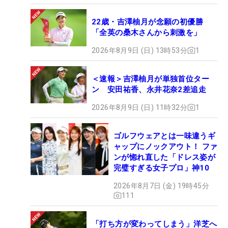
22歳・吉澤柚月が念願の初優勝
「全英の桑木さんから刺激を」
2026年8月9日 (日) 13時53分
1
＜速報＞吉澤柚月が単独首位ター
ン 安田祐香、永井花奈2差追走
2026年8月9日 (日) 11時32分
1
ゴルフウェアとは一味違うギ
ャップにノックアウト！ ファ
ンが惚れ直した「ドレス姿が
完璧すぎる女子プロ」神10
2026年8月7日 (金) 19時45分
111
「打ち方が変わってしまう」洋芝へ