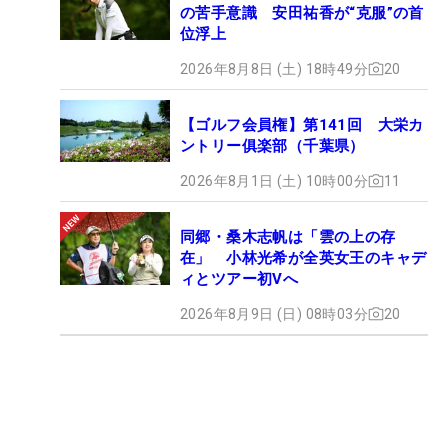
の苦手意識 安田祐香が“克服”の首
位浮上
2026年8月8日 (土) 18時49分
20
【ゴルフ会員権】第141回 大栄カ
ントリー俱楽部（千葉県）
2026年8月1日 (土) 10時00分
11
同郷・桑木志帆は「雲の上の存
在」 小林光希が全英女王のキャデ
ィとツアー初Vへ
2026年8月9日 (日) 08時03分
20