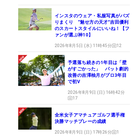
インスタのウェア・私服写真がバズ
りまくり “魅せ方の天才”吉田優利
のスカートスタイルにいいね！【フ
ァンが選ぶ神10】
2026年8月5日 (水) 11時45分
12
予選落ち続きの1年目は「壁
がすごかった」 パット劇的
改善の吉澤柚月がプロ3年目
で初V
2026年8月9日 (日) 16時42分
17
全米女子アマチュアゴルフ選手権
決勝マッチプレーの成績
2026年8月9日 (日) 17時26分
1