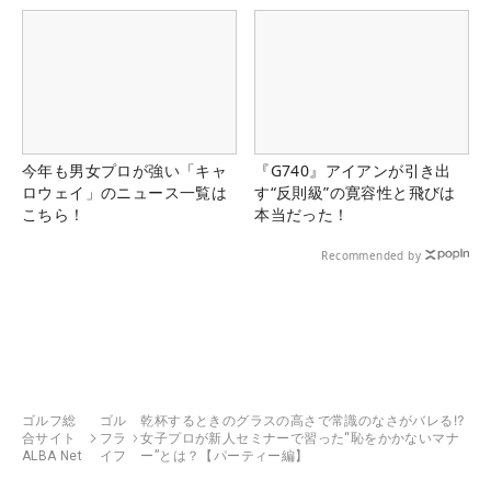
今年も男女プロが強い「キャ
『G740』アイアンが引き出
ロウェイ」のニュース一覧は
す“反則級”の寛容性と飛びは
こちら！
本当だった！
Recommended by
ゴルフ総
ゴル
乾杯するときのグラスの高さで常識のなさがバレる⁉
合サイト
フラ
女子プロが新人セミナーで習った“恥をかかないマナ
ALBA Net
イフ
ー”とは？【パーティー編】