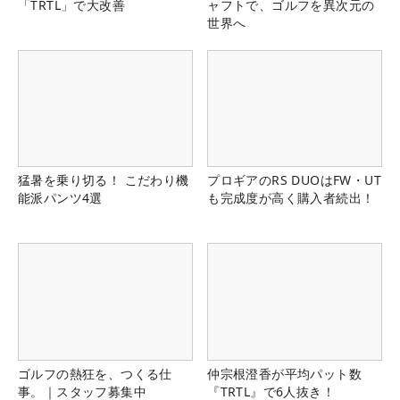
「TRTL」で大改善
ャフトで、ゴルフを異次元の
世界へ
猛暑を乗り切る！ こだわり機
プロギアのRS DUOはFW・UT
能派パンツ4選
も完成度が高く購入者続出！
ゴルフの熱狂を、つくる仕
仲宗根澄香が平均パット数
事。｜スタッフ募集中
『TRTL』で6人抜き！