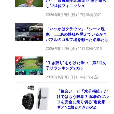
か」 菅楓華が北海道で“憂さ晴ら
し”の4位フィニッシュ
2026年8月9日 (日) 17時06分
21
「いつかはクラウン」「シーマ現
象」……あの熱狂を覚えているか？
バブルのゴルフ場を彩った名車たち
2026年8月7日 (金) 11時30分
10
“生き残り”をかけた争い 第2回女
子リランキング2026
2026年8月9日 (日) 16時15分
1
「気合い」と「水分補給」だ
けではもう限界？ 猛暑のゴル
フを安全に乗り切る“進化形
ギア”に頼るときが来た