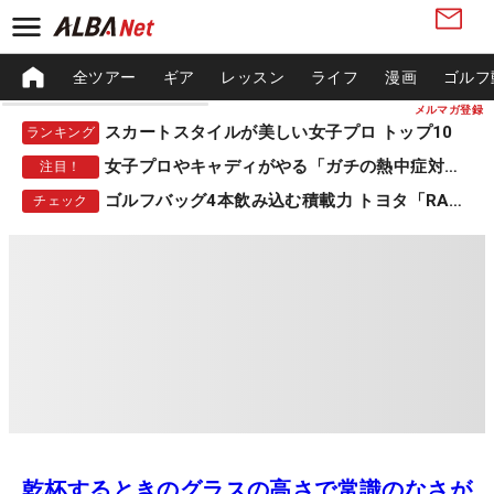
全ツアー
ギア
レッスン
ライフ
漫画
ゴルフ
メルマガ登録
スカートスタイルが美しい女子プロ トップ10
ランキング
女子プロやキャディがやる「ガチの熱中症対策」
注目！
ゴルフバッグ4本飲み込む積載力 トヨタ「RAV4」
チェック
乾杯するときのグラスの高さで常識のなさが