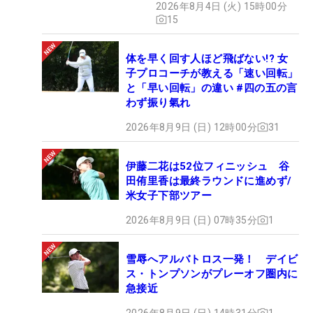
2026年8月4日 (火) 15時00分
15
体を早く回す人ほど飛ばない!? 女
子プロコーチが教える「速い回転」
と「早い回転」の違い #四の五の言
わず振り氣れ
2026年8月9日 (日) 12時00分
31
伊藤二花は52位フィニッシュ 谷
田侑里香は最終ラウンドに進めず/
米女子下部ツアー
2026年8月9日 (日) 07時35分
1
雪辱へアルバトロス一発！ デイビ
ス・トンプソンがプレーオフ圏内に
急接近
2026年8月9日 (日) 14時31分
1