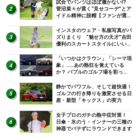
試合でパンツはほぼ履かない⁉
2
菅沼菜々が貫く“見せコーデ”とア
イドル精神に脱帽【ファンが選ぶ
神10】
インスタのウェア・私服写真がバ
3
ズりまくり “魅せ方の天才”吉田
優利のスカートスタイルにいい
ね！【ファンが選ぶ神10】
「いつかはクラウン」「シーマ現
4
象」……あの熱狂を覚えている
か？ バブルのゴルフ場を彩った
名車たち
静かでパワフル、そして超快適！
5
ゴルフの行き帰りを激変させる日
産・新型「キックス」の実力
女子プロのガチの熱中症対策！
6
日傘・氷のう・インナーの三種の
神器でバテずにラウンドできます