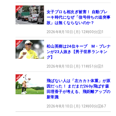
女子プロも相次ぎ被害！ 自動ブレ
ーキ時代になぜ「信号待ちの追突事
故」は無くならないのか？
2026年8月10日 (月) 12時00分
1
松山英樹は24位キープ M・ブレナ
ンが23人抜き【男子世界ランキン
グ】
2026年8月10日 (月) 11時51分
1
飛ばない人は「左カカト体重」が原
因だった！ まだまだ260y飛ばす森
田理香子が考える、飛距離アップの
新常識
2026年8月10日 (月) 12時00分
67