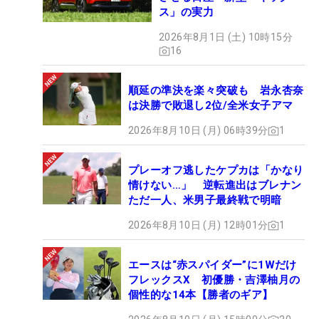
ス」の実力
2026年8月1日 (土) 10時15分
16
順延の準決を楽々突破も 岩永杏奈
は決勝で敗退し2位/全米女子アマ
2026年8月10日 (月) 06時39分
1
プレーオフ逃したケプカは「かなり
情けない…」 逆転進出はブレナン
ただ一人、米男子最終戦で明暗
2026年8月10日 (月) 12時01分
1
エースは“赤スパイダー”に1Wだけ
フレックスX 初優勝・吉澤柚月の
個性的な14本【勝者のギア】