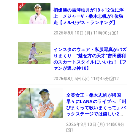
初優勝の吉澤柚月が18→12位に浮
上 メジャーV・桑木志帆が1位独
走【メルセデス・ランキング】
2026年8月10日 (月) 11時00分
1
インスタのウェア・私服写真がバズ
りまくり “魅せ方の天才”吉田優利
のスカートスタイルにいいね！【フ
ァンが選ぶ神10】
2026年8月5日 (水) 11時45分
12
全英女王・桑木志帆が帰国
早々にLANAのライブへ 「叫
びまくって歌いまくって」バ
ックステージでは嬉しい2シ
ョットも！
2026年8月10日 (月) 14時09分
1