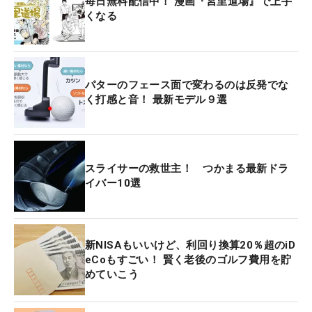
毎日無料配信中！ 漫画『宮里道場』で上手
くなる
パターのフェース面で変わるのは反発でな
く打感と音！ 最新モデル９選
スライサーの救世主！ つかまる最新ドラ
イバー10選
新NISAもいいけど、利回り換算20％超のiD
eCoもすごい！ 賢く老後のゴルフ費用を貯
めていこう