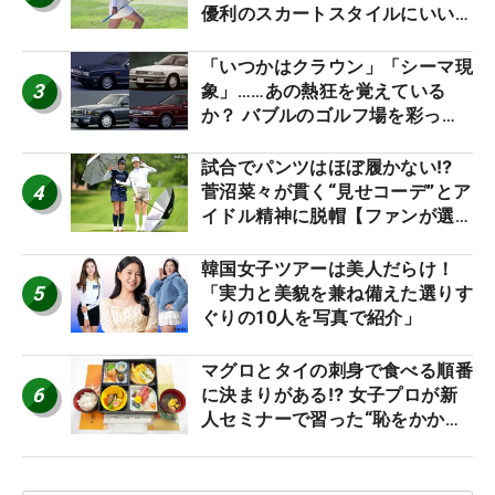
優利のスカートスタイルにいい
ね！【ファンが選ぶ神10】
「いつかはクラウン」「シーマ現
3
象」……あの熱狂を覚えている
か？ バブルのゴルフ場を彩った
名車たち
試合でパンツはほぼ履かない⁉
4
菅沼菜々が貫く“見せコーデ”とア
イドル精神に脱帽【ファンが選ぶ
神10】
韓国女子ツアーは美人だらけ！
5
「実力と美貌を兼ね備えた選りす
ぐりの10人を写真で紹介」
マグロとタイの刺身で食べる順番
6
に決まりがある⁉ 女子プロが新
人セミナーで習った“恥をかかな
いマナー”とは？【食事編】