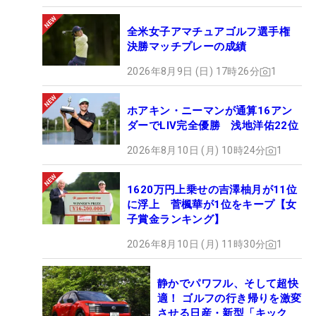
全米女子アマチュアゴルフ選手権
決勝マッチプレーの成績
2026年8月9日 (日) 17時26分
1
ホアキン・ニーマンが通算16アン
ダーでLIV完全優勝 浅地洋佑22位
2026年8月10日 (月) 10時24分
1
1620万円上乗せの吉澤柚月が11位
に浮上 菅楓華が1位をキープ【女
子賞金ランキング】
2026年8月10日 (月) 11時30分
1
静かでパワフル、そして超快
適！ ゴルフの行き帰りを激変
させる日産・新型「キック