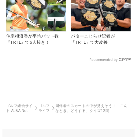
仲宗根澄香が平均パット数
パターこじらせ記者が
『TRTL』で6人抜き！
「TRTL」で大改善
Recommended by
ゴルフ総合サイ
ゴルフ
同伴者のスカートの中が見えそう！「こん
ト ALBA Net
ライフ
なとき、どうする」クイズ12問