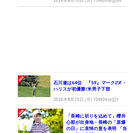
2026年8月10日 (月) 15時00分
30
石川遼は64位 『59』マークのF・
ハリスが初優勝/米男子下部
2026年8月10日 (月) 10時06分
1
「長崎に祈りを込めて」櫻井
心那が出身地・長崎の「原爆
の日」に哀悼の意を表明 「当