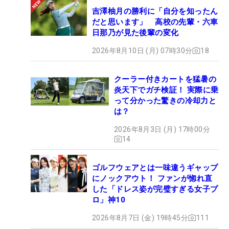
吉澤柚月の勝利に「自分を知ったん
だと思います」 高校の先輩・六車
日那乃が見た後輩の変化
2026年8月10日 (月) 07時30分
18
クーラー付きカートを猛暑の
炎天下でガチ検証！ 実際に乗
って分かった驚きの冷却力と
は？
2026年8月3日 (月) 17時00分
14
ゴルフウェアとは一味違うギャップ
にノックアウト！ ファンが惚れ直
した「ドレス姿が完璧すぎる女子プ
ロ」神10
2026年8月7日 (金) 19時45分
111