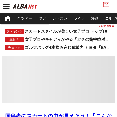
全ツアー
ギア
レッスン
ライフ
漫画
ゴルフ
メルマガ登録
スカートスタイルが美しい女子プロ トップ10
ランキング
女子プロやキャディがやる「ガチの熱中症対策」
注目！
ゴルフバッグ4本飲み込む積載力 トヨタ「RAV4」
チェック
同伴者のスカートの中が見えそう！「こんな