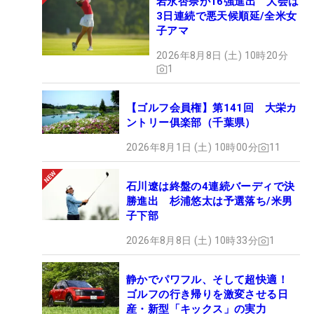
岩永杏奈が16強進出 大会は
3日連続で悪天候順延/全米女
子アマ
2026年8月8日 (土) 10時20分
1
【ゴルフ会員権】第141回 大栄カ
ントリー俱楽部（千葉県）
2026年8月1日 (土) 10時00分
11
石川遼は終盤の4連続バーディで決
勝進出 杉浦悠太は予選落ち/米男
子下部
2026年8月8日 (土) 10時33分
1
静かでパワフル、そして超快適！
ゴルフの行き帰りを激変させる日
産・新型「キックス」の実力