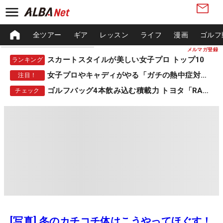
全ツアー
ギア
レッスン
ライフ
漫画
ゴルフ
メルマガ登録
スカートスタイルが美しい女子プロ トップ10
ランキング
女子プロやキャディがやる「ガチの熱中症対策」
注目！
ゴルフバッグ4本飲み込む積載力 トヨタ「RAV4」
チェック
[写真] 冬のカチコチ体はこうやってほぐす！