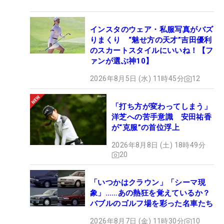
インスタのウェア・私服写真がバズ
りまくり “魅せ方の天才”吉田優利
のスカートスタイルにいいね！【フ
ァンが選ぶ神10】
2026年8月5日 (水) 11時45分
12
「打ち方が変わってしまう」
洋芝への苦手意識 安田祐香
が“克服”の首位浮上
2026年8月8日 (土) 18時49分
20
「いつかはクラウン」「シーマ現
象」……あの熱狂を覚えているか？
バブルのゴルフ場を彩った名車たち
2026年8月7日 (金) 11時30分
10