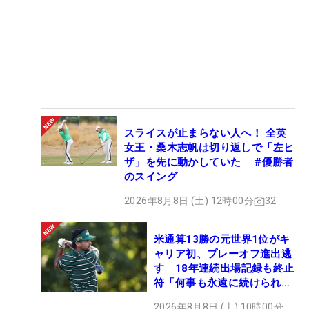
スライスが止まらない人へ！ 全英
女王・桑木志帆は切り返しで「左ヒ
ザ」を先に動かしていた #優勝者
のスイング
2026年8月8日 (土) 12時00分
32
米通算13勝の元世界1位がキ
ャリア初、プレーオフ進出逃
す 18年連続出場記録も終止
符「何事も永遠に続けられな
い」
2026年8月8日 (土) 10時00分