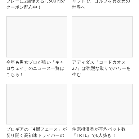
プレーに2回使える1,500円分
ャフトで、ゴルフを異次元の
クーポン配布中！
世界へ
今年も男女プロが強い「キャ
アディダス『コードカオス
ロウェイ」のニュース一覧は
27』は強烈な蹴りでパワーを
こちら！
生む
プロギアの「4層フェース」が
仲宗根澄香が平均パット数
切り開く高初速ドライバーの
『TRTL』で6人抜き！