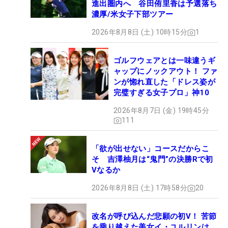
進出圏内へ 谷田侑里香は予選落ち
濃厚/米女子下部ツアー
2026年8月8日 (土) 10時15分
1
ゴルフウェアとは一味違うギ
ャップにノックアウト！ ファ
ンが惚れ直した「ドレス姿が
完璧すぎる女子プロ」神10
2026年8月7日 (金) 19時45分
111
「欲が出せない」コースだからこ
そ 吉澤柚月は“鬼門”の決勝Rで初
Vなるか
2026年8月8日 (土) 17時58分
20
改名が呼び込んだ悲願の初V！ 苦節
を乗り越えた美女イ・ユルリンは、