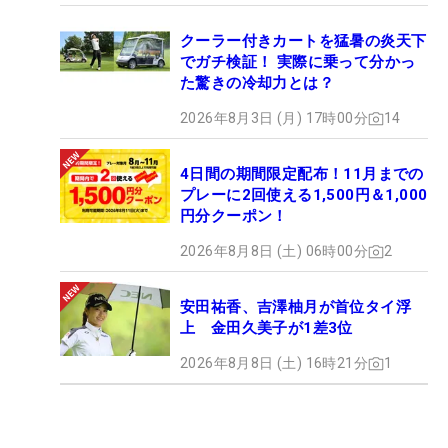
クーラー付きカートを猛暑の炎天下
でガチ検証！ 実際に乗って分かっ
た驚きの冷却力とは？
2026年8月3日 (月) 17時00分
14
4日間の期間限定配布！11月までの
プレーに2回使える1,500円＆1,000
円分クーポン！
2026年8月8日 (土) 06時00分
2
安田祐香、吉澤柚月が首位タイ浮
上 金田久美子が1差3位
2026年8月8日 (土) 16時21分
1