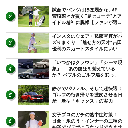
試合でパンツはほぼ履かない⁉
2
菅沼菜々が貫く“見せコーデ”とア
イドル精神に脱帽【ファンが選ぶ
神10】
インスタのウェア・私服写真がバ
3
ズりまくり “魅せ方の天才”吉田
優利のスカートスタイルにいい
ね！【ファンが選ぶ神10】
「いつかはクラウン」「シーマ現
4
象」……あの熱狂を覚えている
か？ バブルのゴルフ場を彩った
名車たち
静かでパワフル、そして超快適！
5
ゴルフの行き帰りを激変させる日
産・新型「キックス」の実力
女子プロのガチの熱中症対策！
6
日傘・氷のう・インナーの三種の
神器でバテずにラウンドできます