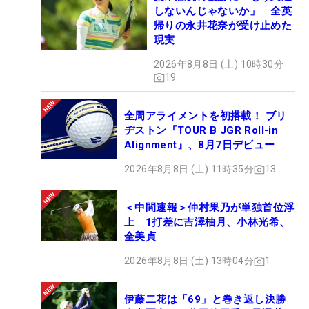
しないんじゃないか」 全英
帰りの永井花奈が受け止めた
現実
2026年8月8日 (土) 10時30分
19
全周アライメントを初搭載！ ブリ
ヂストン『TOUR B JGR Roll-in
Alignment』、8月7日デビュー
2026年8月8日 (土) 11時35分
13
＜中間速報＞仲村果乃が単独首位浮
上 1打差に吉澤柚月、小林光希、
全美貞
2026年8月8日 (土) 13時04分
1
伊藤二花は「69」と巻き返し決勝