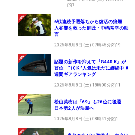
1
6戦連続予選落ちから復活の狼煙
入谷響を救った師匠・中嶋常幸の助
言
2026年8月8日 (土) 07時45分
19
話題の新作を抑えて『G440 K』が
首位 “10Ｋ”人気は未だに継続中 #
週間ギアランキング
2026年8月8日 (土) 18時00分
11
松山英樹は「69」も26位に後退
日本勢2人が決勝へ
2026年8月8日 (土) 08時41分
1