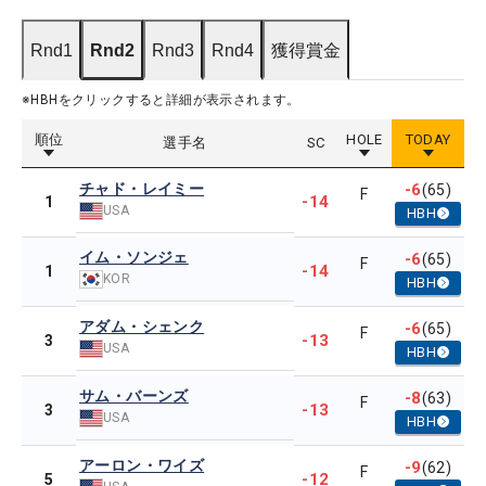
Rnd1
Rnd2
Rnd3
Rnd4
獲得賞金
※HBHをクリックすると詳細が表示されます。
順位
HOLE
TODAY
選手名
SC
チャド・レイミー
-6
(65)
F
-14
1
USA
HBH
イム・ソンジェ
-6
(65)
F
-14
1
KOR
HBH
アダム・シェンク
-6
(65)
F
-13
3
USA
HBH
サム・バーンズ
-8
(63)
F
-13
3
USA
HBH
アーロン・ワイズ
-9
(62)
F
-12
5