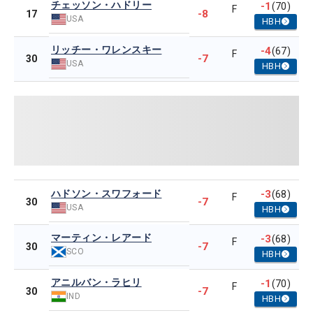
チェッソン・ハドリー
-1
(70)
F
-8
17
USA
HBH
リッチー・ワレンスキー
-4
(67)
F
-7
30
USA
HBH
ハドソン・スワフォード
-3
(68)
F
-7
30
USA
HBH
マーティン・レアード
-3
(68)
F
-7
30
SCO
HBH
アニルバン・ラヒリ
-1
(70)
F
-7
30
IND
HBH