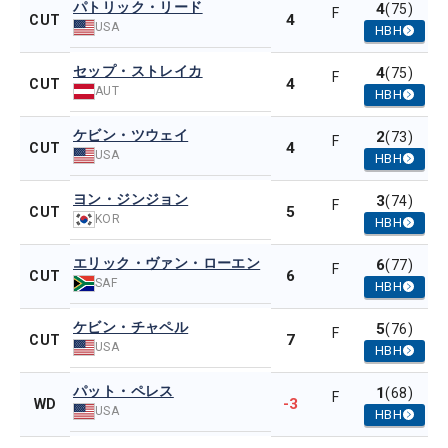
パトリック・リード
4
(75)
F
4
CUT
USA
HBH
セップ・ストレイカ
4
(75)
F
4
CUT
AUT
HBH
ケビン・ツウェイ
2
(73)
F
4
CUT
USA
HBH
ヨン・ジンジョン
3
(74)
F
5
CUT
KOR
HBH
エリック・ヴァン・ローエン
6
(77)
F
6
CUT
SAF
HBH
ケビン・チャペル
5
(76)
F
7
CUT
USA
HBH
パット・ペレス
1
(68)
F
-3
WD
USA
HBH