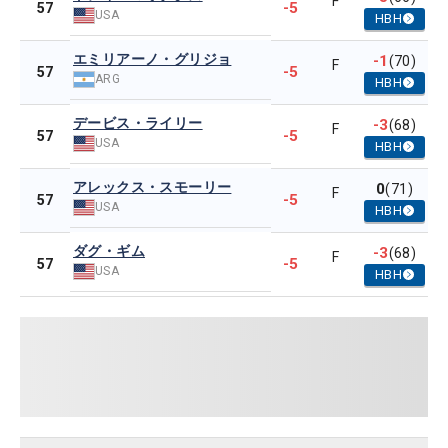
F
-5
57
USA
HBH
エミリアーノ・グリジョ
-1
(70)
F
-5
57
ARG
HBH
デービス・ライリー
-3
(68)
F
-5
57
USA
HBH
アレックス・スモーリー
0
(71)
F
-5
57
USA
HBH
ダグ・ギム
-3
(68)
F
-5
57
USA
HBH