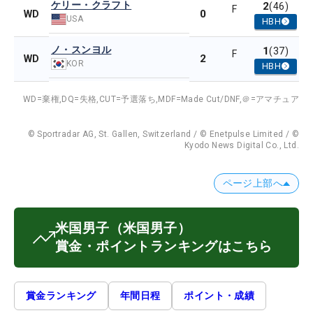
ケリー・クラフト
2
(46)
F
0
WD
USA
HBH
ノ・スンヨル
1
(37)
F
2
WD
KOR
HBH
WD=棄権,
DQ=失格,
CUT=予選落ち,
MDF=Made Cut/DNF,
＠=アマチュア
© Sportradar AG, St. Gallen, Switzerland / © Enetpulse Limited / ©
Kyodo News Digital Co., Ltd.
ページ上部へ
米国男子
（米国男子）
賞金・ポイントランキングはこちら
賞金ランキング
年間日程
ポイント・成績