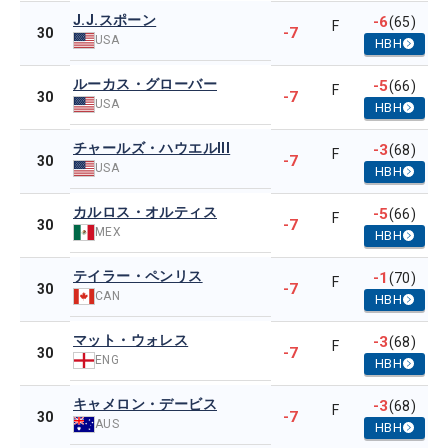
J.J.スポーン
-6
(65)
F
-7
30
USA
HBH
ルーカス・グローバー
-5
(66)
F
-7
30
USA
HBH
チャールズ・ハウエルIII
-3
(68)
F
-7
30
USA
HBH
カルロス・オルティス
-5
(66)
F
-7
30
MEX
HBH
テイラー・ペンリス
-1
(70)
F
-7
30
CAN
HBH
マット・ウォレス
-3
(68)
F
-7
30
ENG
HBH
キャメロン・デービス
-3
(68)
F
-7
30
AUS
HBH