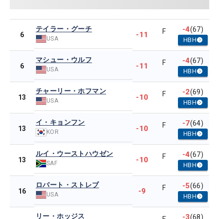
テイラー・グーチ
-4
(67)
F
-11
6
USA
HBH
マシュー・ウルフ
-4
(67)
F
-11
6
USA
HBH
チャーリー・ホフマン
-2
(69)
F
-10
13
USA
HBH
イ・キョンフン
-7
(64)
F
-10
13
KOR
HBH
ルイ・ウーストハウゼン
-4
(67)
F
-10
13
SAF
HBH
ロバート・ストレブ
-5
(66)
F
-9
16
USA
HBH
リー・ホッジス
-3
(68)