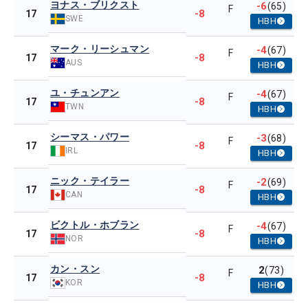
ヨナス・ブリクスト
-6
(65)
F
-8
17
SWE
HBH
マーク・リーシュマン
-4
(67)
F
-8
17
AUS
HBH
ユ・チュンアン
-4
(67)
F
-8
17
TWN
HBH
シーマス・パワー
-3
(68)
F
-8
17
IRL
HBH
ニック・テイラー
-2
(69)
F
-8
17
CAN
HBH
ビクトル・ホブラン
-4
(67)
F
-8
17
NOR
HBH
カン・スン
2
(73)
F
-8
17
KOR
HBH