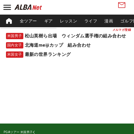
全ツアー
ギア
レッスン
ライフ
漫画
ゴルフ
メルマガ登録
松山英樹ら出場 ウィンダム選手権の組み合わせ
米国男子
北海道meijiカップ 組み合わせ
国内女子
最新の世界ランキング
米国女子
PGAツアー
米国男子