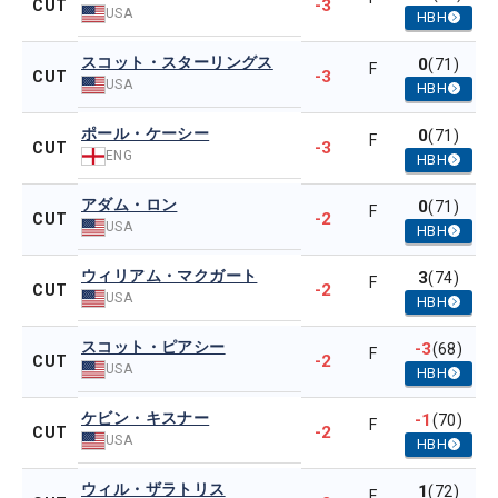
-3
CUT
USA
HBH
スコット・スターリングス
0
(71)
F
-3
CUT
USA
HBH
ポール・ケーシー
0
(71)
F
-3
CUT
ENG
HBH
アダム・ロン
0
(71)
F
-2
CUT
USA
HBH
ウィリアム・マクガート
3
(74)
F
-2
CUT
USA
HBH
スコット・ピアシー
-3
(68)
F
-2
CUT
USA
HBH
ケビン・キスナー
-1
(70)
F
-2
CUT
USA
HBH
ウィル・ザラトリス
1
(72)
F