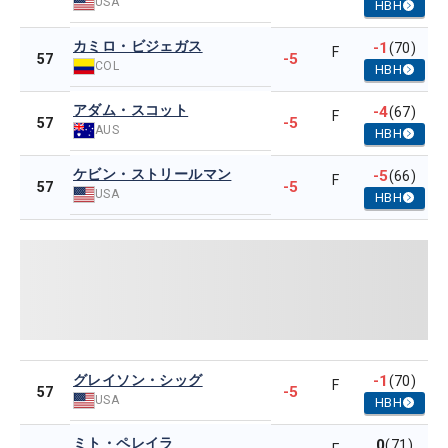
USA
HBH
カミロ・ビジェガス
-1
(70)
F
-5
57
COL
HBH
アダム・スコット
-4
(67)
F
-5
57
AUS
HBH
ケビン・ストリールマン
-5
(66)
F
-5
57
USA
HBH
グレイソン・シッグ
-1
(70)
F
-5
57
USA
HBH
ミト・ペレイラ
0
(71)