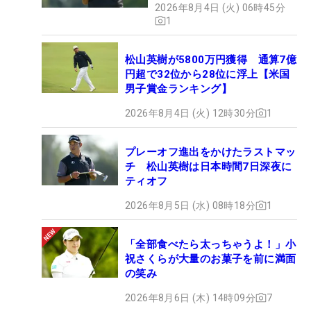
2026年8月4日 (火) 06時45分
1
松山英樹が5800万円獲得 通算7億
円超で32位から28位に浮上【米国
男子賞金ランキング】
2026年8月4日 (火) 12時30分
1
プレーオフ進出をかけたラストマッ
チ 松山英樹は日本時間7日深夜に
ティオフ
2026年8月5日 (水) 08時18分
1
「全部食べたら太っちゃうよ！」小
祝さくらが大量のお菓子を前に満面
の笑み
2026年8月6日 (木) 14時09分
7