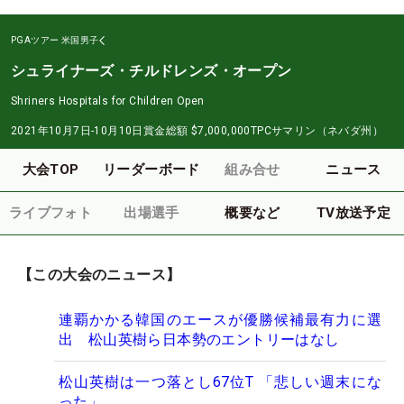
PGAツアー
米国男子
シュライナーズ・チルドレンズ・オープン
Shriners Hospitals for Children Open
2021年10月7日-10月10日
賞金総額
$7,000,000
TPCサマリン（ネバダ州）
大会TOP
リーダーボード
組み合せ
ニュース
ライブフォト
出場選手
概要など
TV放送予定
【この大会のニュース】
連覇かかる韓国のエースが優勝候補最有力に選
出 松山英樹ら日本勢のエントリーはなし
松山英樹は一つ落とし67位T 「悲しい週末にな
った」