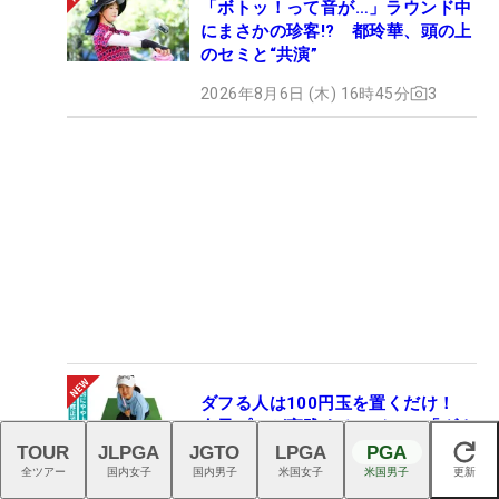
「ボトッ！って音が…」ラウンド中
にまさかの珍客!? 都玲華、頭の上
のセミと“共演”
2026年8月6日 (木) 16時45分
3
ダフる人は100円玉を置くだけ！
女子プロが実践するアイアン「ダウ
ンブロードリル」が効果抜群
TOUR
JLPGA
JGTO
LPGA
PGA
閉じる
全ツアー
国内女子
国内男子
米国女子
米国男子
更新
2026年8月6日 (木) 12時00分
40