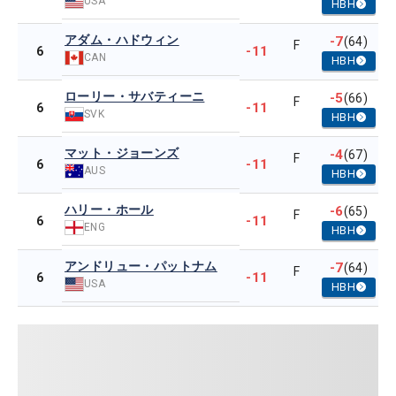
USA
HBH
アダム・ハドウィン
-7
(64)
F
-11
6
CAN
HBH
ローリー・サバティーニ
-5
(66)
F
-11
6
SVK
HBH
マット・ジョーンズ
-4
(67)
F
-11
6
AUS
HBH
ハリー・ホール
-6
(65)
F
-11
6
ENG
HBH
アンドリュー・パットナム
-7
(64)
F
-11
6
USA
HBH