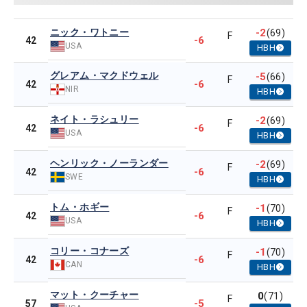
ニック・ワトニー
-2
(69)
F
-6
42
USA
HBH
グレアム・マクドウェル
-5
(66)
F
-6
42
NIR
HBH
ネイト・ラシュリー
-2
(69)
F
-6
42
USA
HBH
ヘンリック・ノーランダー
-2
(69)
F
-6
42
SWE
HBH
トム・ホギー
-1
(70)
F
-6
42
USA
HBH
コリー・コナーズ
-1
(70)
F
-6
42
CAN
HBH
マット・クーチャー
0
(71)
F
-5
57