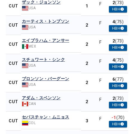
ザック・ジョンソン
2
(73)
F
1
CUT
USA
HBH
カーティス・トンプソン
4
(75)
F
2
CUT
USA
HBH
エイブラハム・アンサー
2
(73)
F
2
CUT
MEX
HBH
スチュワート・シンク
4
(75)
F
2
CUT
USA
HBH
ブロンソン・バーグーン
6
(77)
F
2
CUT
USA
HBH
アダム・スベンソン
2
(73)
F
2
CUT
CAN
HBH
セバスチャン・ムニョス
-1
(70)
F
3
CUT
COL
HBH