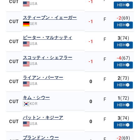
-1
CUT
USA
HBH
スティーブン・イェーガー
-2
(69)
F
-1
CUT
GER
HBH
ピーター・マルナッティ
3
(74)
F
-1
CUT
USA
HBH
スコッティ・シェフラー
-4
(67)
F
-1
CUT
USA
HBH
ライアン・パーマー
2
(73)
F
0
CUT
USA
HBH
キム・シウー
1
(72)
F
0
CUT
KOR
HBH
パットン・キジーア
3
(74)
F
0
CUT
USA
HBH
ブランドン・ウー
-2
(69)
F