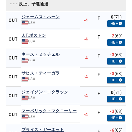
- - - 以上、予選通過
ジェームス・ハーン
0
(71)
F
-4
CUT
USA
HBH
J.T.ポストン
-2
(69)
F
-4
CUT
USA
HBH
キース・ミッチェル
-3
(68)
F
-4
CUT
USA
HBH
サヒス・ティーガラ
-3
(68)
F
-4
CUT
USA
HBH
ジェイソン・コクラック
0
(71)
F
-4
CUT
USA
HBH
マーベリック・マクニーリー
-3
(68)
F
-4
CUT
USA
HBH
ブライス・ガーネット
-6
(65)
F