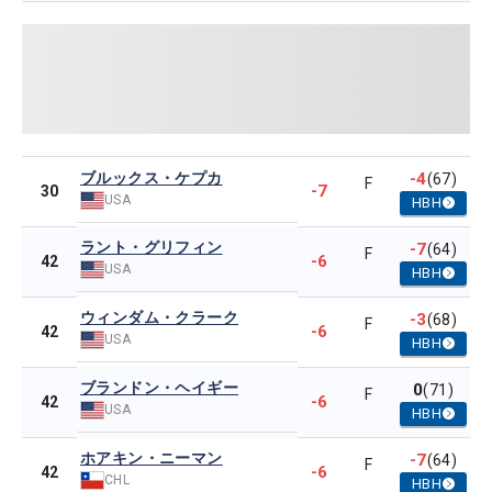
ブルックス・ケプカ
-4
(67)
F
-7
30
USA
HBH
ラント・グリフィン
-7
(64)
F
-6
42
USA
HBH
ウィンダム・クラーク
-3
(68)
F
-6
42
USA
HBH
ブランドン・ヘイギー
0
(71)
F
-6
42
USA
HBH
ホアキン・ニーマン
-7
(64)
F
-6
42
CHL
HBH