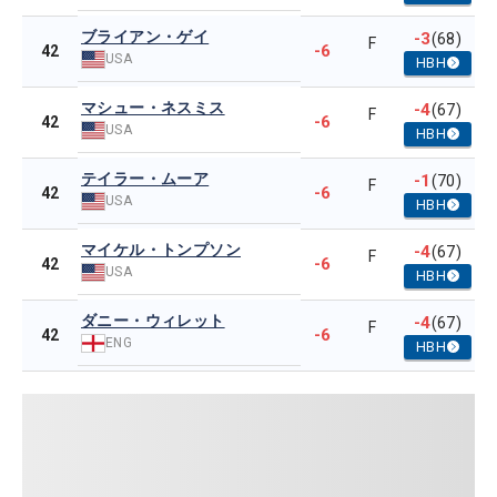
ブライアン・ゲイ
-3
(68)
F
-6
42
USA
HBH
マシュー・ネスミス
-4
(67)
F
-6
42
USA
HBH
テイラー・ムーア
-1
(70)
F
-6
42
USA
HBH
マイケル・トンプソン
-4
(67)
F
-6
42
USA
HBH
ダニー・ウィレット
-4
(67)
F
-6
42
ENG
HBH