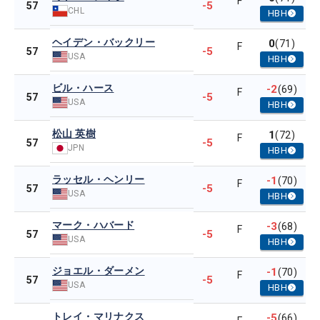
F
-5
57
CHL
HBH
ヘイデン・バックリー
0
(71)
F
-5
57
USA
HBH
ビル・ハース
-2
(69)
F
-5
57
USA
HBH
松山 英樹
1
(72)
F
-5
57
JPN
HBH
ラッセル・ヘンリー
-1
(70)
F
-5
57
USA
HBH
マーク・ハバード
-3
(68)
F
-5
57
USA
HBH
ジョエル・ダーメン
-1
(70)
F
-5
57
USA
HBH
トレイ・マリナクス
-5
(66)