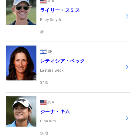
USA
ライリー・スミス
Riley Smyth
歳
ISR
レティシア・ベック
Laetitia Beck
34
歳
USA
ジーナ・キム
Gina Kim
26
歳