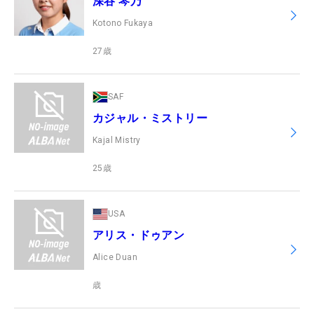
深谷 琴乃
Kotono Fukaya
27
歳
SAF
カジャル・ミストリー
Kajal Mistry
25
歳
USA
アリス・ドゥアン
Alice Duan
歳