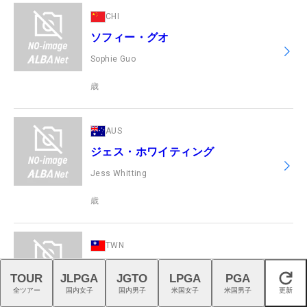
CHI
ソフィー・グオ
Sophie Guo
歳
AUS
ジェス・ホワイティング
Jess Whitting
歳
TWN
ルー・シンユー
TOUR
JLPGA
JGTO
LPGA
PGA
閉じる
Hsin Yu Lu
全ツアー
国内女子
国内男子
米国女子
米国男子
更新