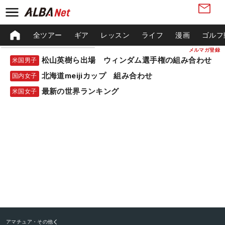
全ツアー
ギア
レッスン
ライフ
漫画
ゴルフ
メルマガ登録
松山英樹ら出場 ウィンダム選手権の組み合わせ
米国男子
北海道meijiカップ 組み合わせ
国内女子
最新の世界ランキング
米国女子
アマチュア・その他