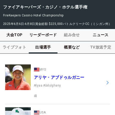
ファイアキーパーズ・カジノ・ホテル選手権
FireKeepers Casino Hotel Championship
2025年6月6日-6月8日
賞金総額
$225,000
バトルクリークCC（ミシガン州）
大会TOP
リーダーボード
組み合せ
ニュース
ライブフォト
出場選手
概要など
TV放送予定
MYS
アリヤ・アブドゥルガニー
Alyaa Abdulghany
歳
USA