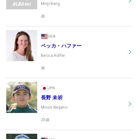
Minji Kang
歳
USA
ベッカ・ハファー
Becca Huffer
歳
JPN
長野 未祈
Minori Nagano
25
歳