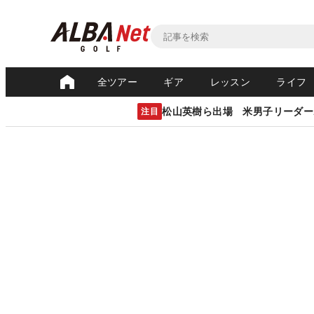
全ツアー
ギア
レッスン
ライフ
松山英樹ら出場 米男子リーダー
注目