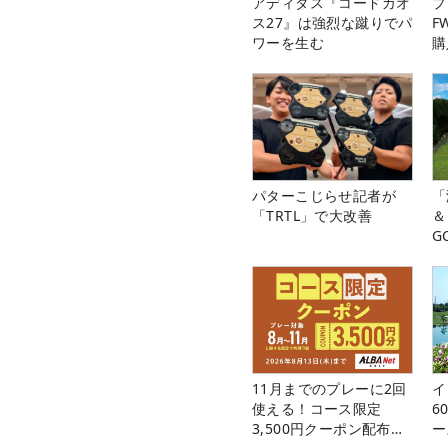
アディダス『コードカオ
プ
ス27』は強烈な蹴りでパ
F
ワーを生む
購
パターこじらせ記者が
「
「TRTL」で大改善
＆
G
料
11月までのプレーに2回
イ
使える！コース限定
6
3,500円クーポン配布
ー