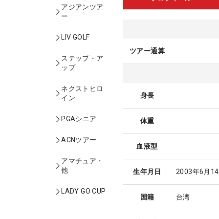
アジアンツア
ー
LIV GOLF
ツアー通算
ステップ・ア
ップ
ネクストヒロ
身長
イン
PGAシニア
体重
ACNツアー
血液型
アマチュア・
他
生年月日
2003年6月1
LADY GO CUP
国籍
台湾