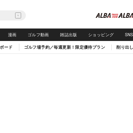
漫画
ゴルフ動画
雑誌出版
ショッピング
SN
ボード
ゴルフ場予約／毎週更新！限定優待プラン
削り出