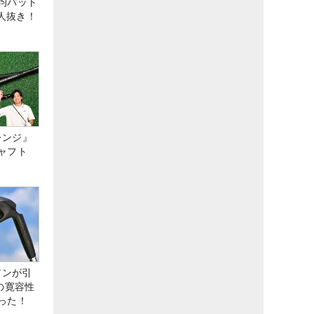
均パット
6人抜き！
レンジ』
ャフト
アンが引
の寛容性
った！