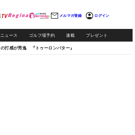
メルマガ登録
ログイン
Sニュース
ゴルフ場予約
連載
プレゼント
しの打感が秀逸 『トゥーロンパター』