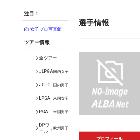
注目！
選手情報
女子プロ写真館
ツアー情報
全ツアー
JLPGA
国内女子
JGTO
国内男子
LPGA
米国女子
PGA
米国男子
DPワ
欧州男子
ールド
プロフィール