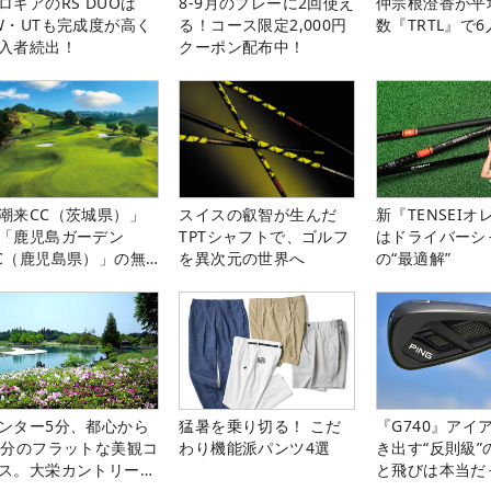
ロギアのRS DUOは
8-9月のプレーに2回使え
仲宗根澄香が平
W・UTも完成度が高く
る！コース限定2,000円
数『TRTL』で
入者続出！
クーポン配布中！
潮来CC（茨城県）」
スイスの叡智が生んだ
新『TENSEIオ
「鹿児島ガーデン
TPTシャフトで、ゴルフ
はドライバーシ
C（鹿児島県）」の無
を異次元の世界へ
の“最適解”
プレー券が当たる！！
ンター5分、都心から
猛暑を乗り切る！ こだ
『G740』アイ
0分のフラットな美観コ
わり機能派パンツ4選
き出す“反則級”
ス。大栄カントリー俱
と飛びは本当だ