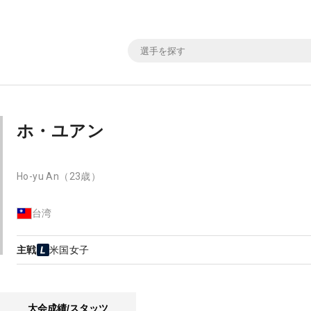
ホ・ユアン
Ho-yu An
（23歳）
台湾
主戦
米国女子
大会成績/スタッツ