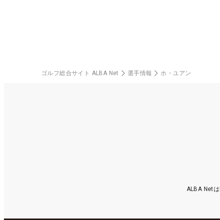
中！
楽
ゴルフ総合サイト ALBA Net
選手情報
ホ・ユアン
ALBA N