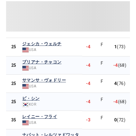
ジェシカ・ウェルチ
F
-4
1
25
(73)
USA
ブリアナ・チャコン
F
-4
-4
25
(68)
USA
サマンサ・ヴォドリー
F
-4
4
25
(76)
USA
ビ・シン
F
-4
-4
25
(68)
KOR
レイニー・フライ
F
-3
0
35
(72)
USA
ナパット・レルツァドワッタ