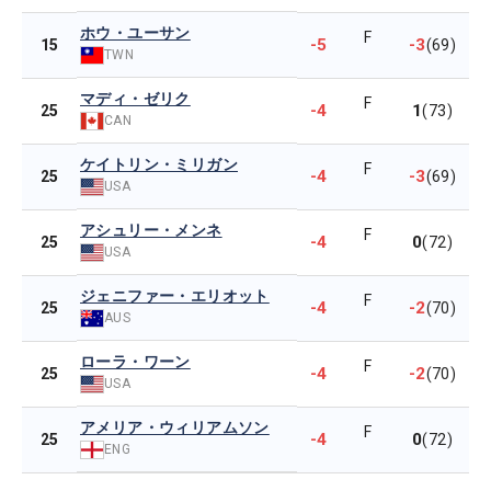
ホウ・ユーサン
F
-5
-3
15
(69)
TWN
マディ・ゼリク
F
-4
1
25
(73)
CAN
ケイトリン・ミリガン
F
-4
-3
25
(69)
USA
アシュリー・メンネ
F
-4
0
25
(72)
USA
ジェニファー・エリオット
F
-4
-2
25
(70)
AUS
ローラ・ワーン
F
-4
-2
25
(70)
USA
アメリア・ウィリアムソン
F
-4
0
25
(72)
ENG