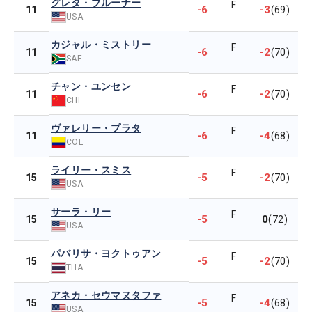
グレタ・ブルーナー
F
-6
-3
11
(69)
USA
カジャル・ミストリー
F
-6
-2
11
(70)
SAF
チャン・ユンセン
F
-6
-2
11
(70)
CHI
ヴァレリー・プラタ
F
-6
-4
11
(68)
COL
ライリー・スミス
F
-5
-2
15
(70)
USA
サーラ・リー
F
-5
0
15
(72)
USA
パバリサ・ヨクトゥアン
F
-5
-2
15
(70)
THA
アネカ・セウマヌタファ
F
-5
-4
15
(68)
USA