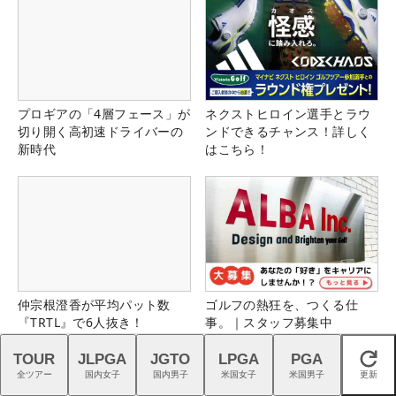
プロギアの「4層フェース」が
ネクストヒロイン選手とラウ
切り開く高初速ドライバーの
ンドできるチャンス！詳しく
新時代
はこちら！
仲宗根澄香が平均パット数
ゴルフの熱狂を、つくる仕
『TRTL』で6人抜き！
事。｜スタッフ募集中
TOUR
JLPGA
JGTO
LPGA
PGA
閉じる
全ツアー
国内女子
国内男子
米国女子
米国男子
更新