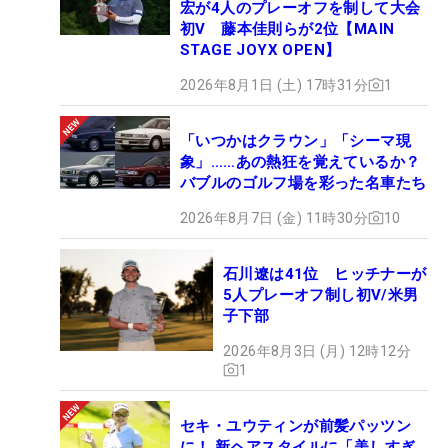
宏が4人のプレーオフを制して大会
初V 藤本佳則らが2位【MAIN
STAGE JOYX OPEN】
2026年8月1日 (土) 17時31分
1
「いつかはクラウン」「シーマ現
象」……あの熱狂を覚えているか？
バブルのゴルフ場を彩った名車たち
2026年8月7日 (金) 11時30分
10
石川遼は41位 ヒッチナーが
5人プレーオフ制し初V/米男
子下部
2026年8月3日 (月) 12時12分
1
セキ・ユウティンが前髪パッツン
に！ 新ヘアスタイルに「美しすぎ