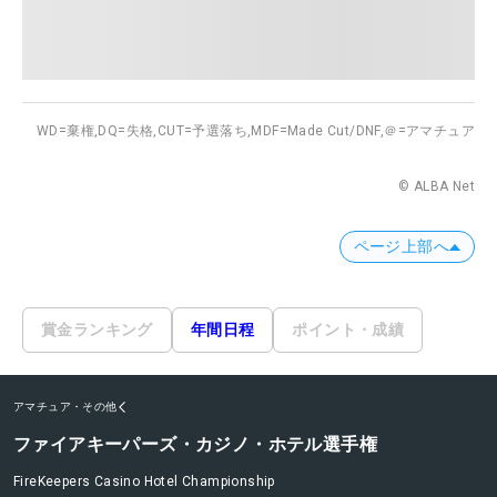
WD=棄権,
DQ=失格,
CUT=予選落ち,
MDF=Made Cut/DNF,
＠=アマチュア
© ALBA Net
ページ上部へ
賞金ランキング
年間日程
ポイント・成績
アマチュア・その他
ファイアキーパーズ・カジノ・ホテル選手権
FireKeepers Casino Hotel Championship