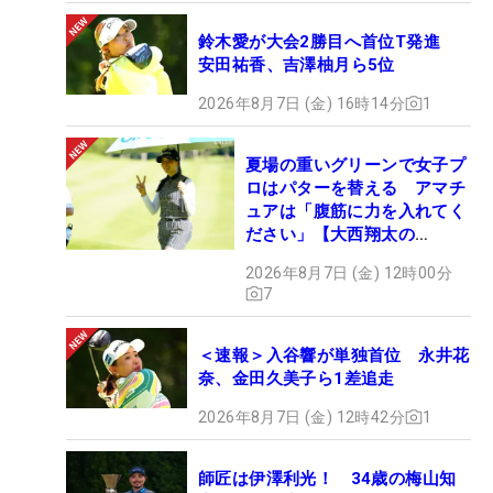
鈴木愛が大会2勝目へ首位T発進
安田祐香、吉澤柚月ら5位
2026年8月7日 (金) 16時14分
1
夏場の重いグリーンで女子プ
ロはパターを替える アマチ
ュアは「腹筋に力を入れてく
ださい」【大西翔太の
HOTSHOT】
2026年8月7日 (金) 12時00分
7
＜速報＞入谷響が単独首位 永井花
奈、金田久美子ら1差追走
2026年8月7日 (金) 12時42分
1
師匠は伊澤利光！ 34歳の梅山知