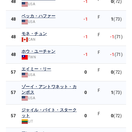
-1
0
48
(72)
USA
ベッカ・ハファー
F
-1
1
48
(73)
USA
モネ・チュン
F
-1
-1
48
(71)
CAN
ホウ・ユーチャン
F
-1
-1
48
(71)
TWN
エイミー・リー
F
0
0
57
(72)
USA
ゾーイ・アントワネット・カ
F
ンポス
0
1
57
(73)
USA
ジャイル・バイト・スターク
F
ット
0
0
57
(72)
LIT