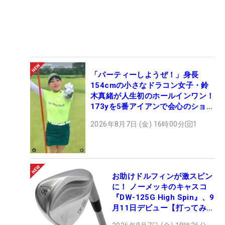
「パーティーしようぜ！」身長
154cmの小さなドラコン女子・鈴
木真緒が人生初のホールインワン！
173yを5番アイアンで会心のショッ
ト
2026年8月7日 (金) 16時00分
1
お助けドルフィンが激スピン
に！ ノーメッキのキャスコ
『DW-125G High Spin』、9
月11日デビュー【打ってみ
た】