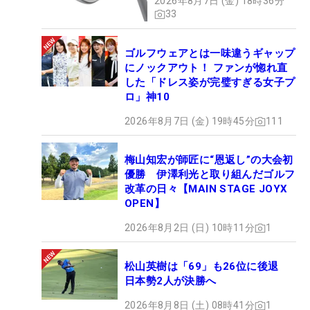
2026年8月7日 (金) 18時36分
33
ゴルフウェアとは一味違うギャップ
にノックアウト！ ファンが惚れ直
した「ドレス姿が完璧すぎる女子プ
ロ」神10
2026年8月7日 (金) 19時45分
111
梅山知宏が師匠に“恩返し”の大会初
優勝 伊澤利光と取り組んだゴルフ
改革の日々【MAIN STAGE JOYX
OPEN】
2026年8月2日 (日) 10時11分
1
松山英樹は「69」も26位に後退
日本勢2人が決勝へ
2026年8月8日 (土) 08時41分
1