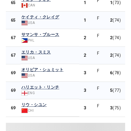
F
1
1
65
(73)
CAN
ケイティ・クレイグ
F
1
2
65
(74)
USA
サマンサ・ブルース
F
2
2
67
(74)
PHL
エリカ・スミス
F
2
2
67
(74)
USA
オリビア・シュミット
F
3
6
69
(78)
USA
ハリエット・リンチ
F
3
5
69
(77)
ENG
リウ・シユン
F
3
3
69
(75)
CHI