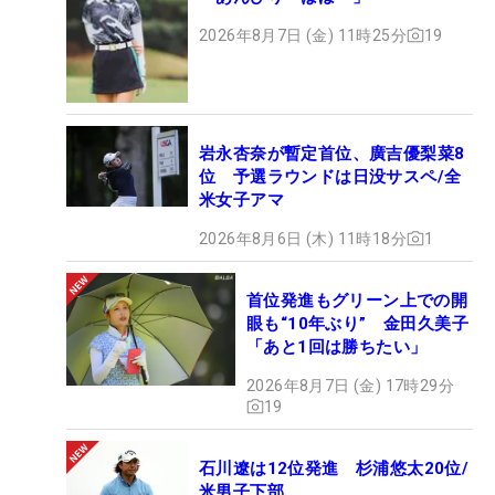
2026年8月7日 (金) 11時25分
19
岩永杏奈が暫定首位、廣吉優梨菜8
位 予選ラウンドは日没サスペ/全
米女子アマ
2026年8月6日 (木) 11時18分
1
首位発進もグリーン上での開
眼も“10年ぶり” 金田久美子
「あと1回は勝ちたい」
2026年8月7日 (金) 17時29分
19
石川遼は12位発進 杉浦悠太20位/
米男子下部