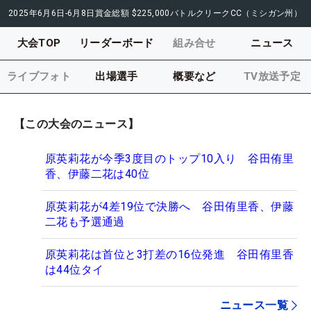
2025年6月6日-6月8日
賞金総額
$225,000
バトルクリークCC（ミシガン州）
大会TOP
リーダーボード
組み合せ
ニュース
ライブフォト
出場選手
概要など
TV放送予定
【この大会のニュース】
原英莉花が今季3度目のトップ10入り 谷田侑里
香、伊藤二花は40位
原英莉花が4差19位で決勝へ 谷田侑里香、伊藤
二花も予選通過
原英莉花は首位と3打差の16位発進 谷田侑里香
は44位タイ
ニュース一覧