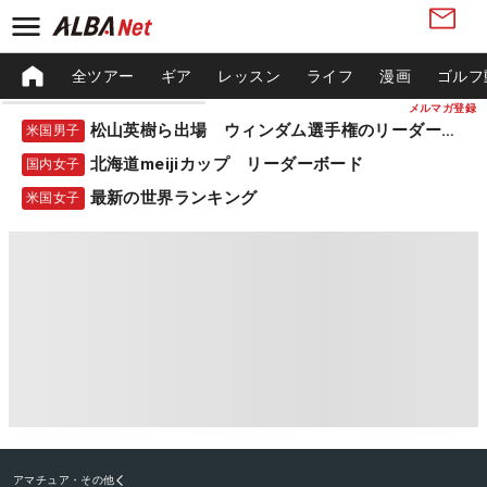
全ツアー
ギア
レッスン
ライフ
漫画
ゴルフ
メルマガ登録
松山英樹ら出場 ウィンダム選手権のリーダーボード
米国男子
北海道meijiカップ リーダーボード
国内女子
最新の世界ランキング
米国女子
アマチュア・その他