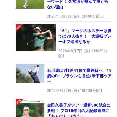
ーワード！ 久常涼が飛んで曲がら
ない理由
2026年8月7日 (金) 12時00分
35
「61」マークのホスラーは勝
てば70人抜き！ 大逆転プレ
ーオフ進出なるか
2026年8月7日 (金) 11時30分
1
石川遼は7打差41位で最終日ヘ 19
歳のB・ブラウンら首位/米下部ツア
ー
2026年8月2日 (日) 10時38分
1
金田久美子がツアー通算500試合に
参戦！ プロ18年目の大記録達成に
「あんびりーばぼー」