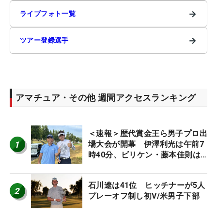
→
ライブフォト一覧
→
ツアー登録選手
アマチュア・その他 週間アクセスランキング
＜速報＞歴代賞金王ら男子プロ出
1
場大会が開幕 伊澤利光は午前7
時40分、ビリケン・藤本佳則は
午前9時30分にティオフ【MAIN
STAGE JOYX OPEN】
石川遼は41位 ヒッチナーが5人
2
プレーオフ制し初V/米男子下部