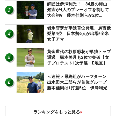
師匠は伊澤利光！ 34歳の梅山
3
知宏が4人のプレーオフを制して
大会初V 藤本佳則らが2位
【MAIN STAGE JOYX OPEN】
岩永杏奈が単独首位発進、廣吉優
4
梨菜4位 日本勢6人が出場/全米
女子アマ
黄金世代の杉原彩花が単独トップ
5
通過 橋本美月も2位で突破【女
子プロテスト1次予選・E地区】
＜速報＞最終組がハーフターン
6
出水田大二郎らが首位グループ
藤本佳則は1打差5位 伊澤利光
は52位タイ【MAIN STAGE
JOYX OPEN】
ランキングをもっと見る