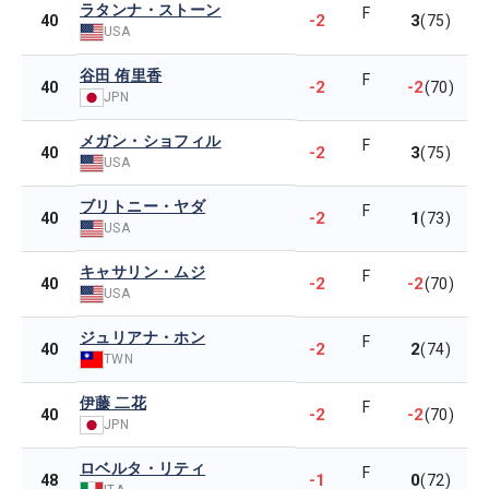
ラタンナ・ストーン
F
-2
3
40
(75)
USA
谷田 侑里香
F
-2
-2
40
(70)
JPN
メガン・ショフィル
F
-2
3
40
(75)
USA
ブリトニー・ヤダ
F
-2
1
40
(73)
USA
キャサリン・ムジ
F
-2
-2
40
(70)
USA
ジュリアナ・ホン
F
-2
2
40
(74)
TWN
伊藤 二花
F
-2
-2
40
(70)
JPN
ロベルタ・リティ
F
-1
0
48
(72)