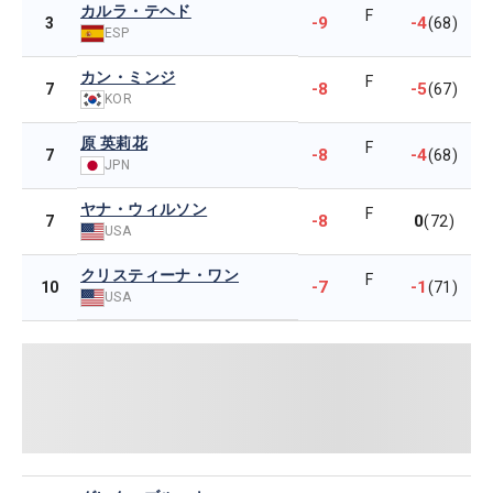
カルラ・テヘド
F
-9
-4
3
(68)
ESP
カン・ミンジ
F
-8
-5
7
(67)
KOR
原 英莉花
F
-8
-4
7
(68)
JPN
ヤナ・ウィルソン
F
-8
0
7
(72)
USA
クリスティーナ・ワン
F
-7
-1
10
(71)
USA