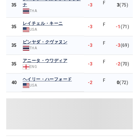
F
ナ
-3
3
35
(75)
THA
レイチェル・キーニ
F
-3
-1
35
(71)
USA
ピンヤダ・クヴァヌン
F
-3
-3
35
(69)
THA
アニータ・ウワディア
F
-3
-2
35
(70)
ENG
ヘイリー・ハーフォード
F
-2
0
40
(72)
USA