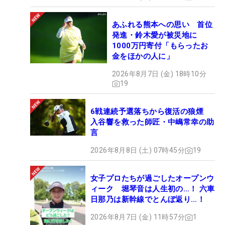
あふれる熊本への思い 首位
発進・鈴木愛が被災地に
1000万円寄付「もらったお
金をほかの人に」
2026年8月7日 (金) 18時10分
19
6戦連続予選落ちから復活の狼煙
入谷響を救った師匠・中嶋常幸の助
言
2026年8月8日 (土) 07時45分
19
女子プロたちが過ごしたオープンウ
ィーク 堀琴音は人生初の…！ 六車
日那乃は新幹線でとんぼ返り…！
2026年8月7日 (金) 11時57分
1