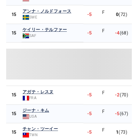
アンナ・ノルドフォース
F
-5
0
15
(72)
SWE
ケイリー・テルファー
F
-5
-4
15
(68)
SAF
アガテ・レスヌ
F
-5
-2
15
(70)
FRA
ジーナ・キム
F
-5
-5
15
(67)
USA
チャン・ツーイー
F
-5
1
15
(73)
TWN