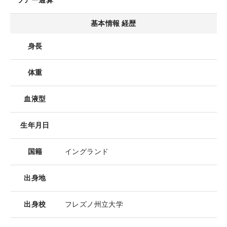
ツアー通算
基本情報 経歴
身長
体重
血液型
生年月日
国籍
イングランド
出身地
出身校
フレズノ州立大学