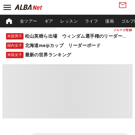
全ツアー
ギア
レッスン
ライフ
漫画
ゴルフ
メルマガ登録
松山英樹ら出場 ウィンダム選手権のリーダーボード
米国男子
北海道meijiカップ リーダーボード
国内女子
最新の世界ランキング
米国女子