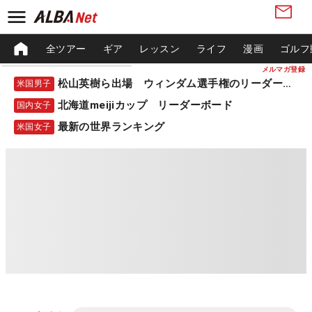
全ツアー
ギア
レッスン
ライフ
漫画
ゴルフ
メルマガ登録
松山英樹ら出場 ウィンダム選手権のリーダーボード
米国男子
北海道meijiカップ リーダーボード
国内女子
最新の世界ランキング
米国女子