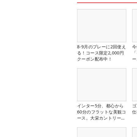
8-9月のプレーに2回使え
今
る！コース限定2,000円
「
クーポン配布中！
ー
インター5分、都心から
ゴ
60分のフラットな美観コ
仕
ース。大栄カントリー俱
楽部（千葉県）