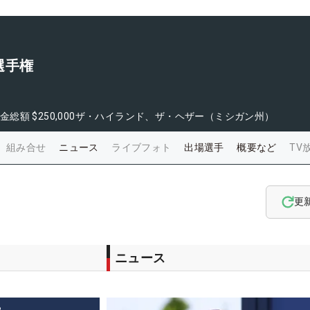
選手権
金総額
$250,000
ザ・ハイランド、ザ・ヘザー（ミシガン州）
組み合せ
ニュース
ライブフォト
出場選手
概要など
TV
更
ニュース