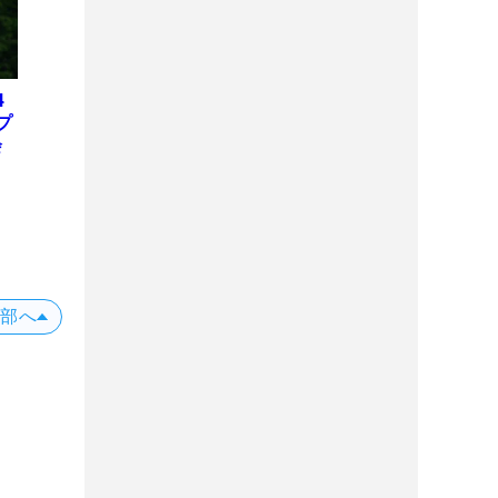
4
プ
会
位
X
上部へ