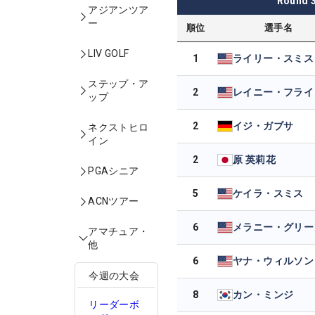
Round
アジアンツア
ー
順位
選手名
LIV GOLF
1
ライリー・スミス
ステップ・ア
2
レイニー・フライ
ップ
2
イジ・ガブサ
ネクストヒロ
イン
2
原 英莉花
PGAシニア
5
ケイラ・スミス
ACNツアー
6
メラニー・グリー
アマチュア・
他
6
ヤナ・ウィルソン
今週の大会
8
カン・ミンジ
リーダーボ