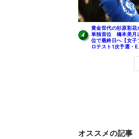
黄金世代の杉原彩花
単独首位 橋本美月
4
位で最終日へ【女子
ロテスト1次予選・E
区】
オススメの記事