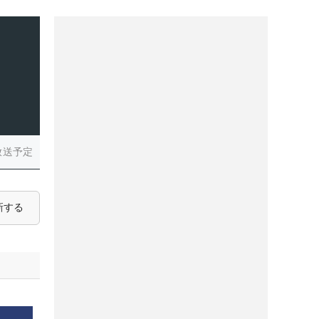
放送予定
新する