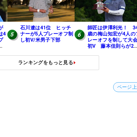
が
石川遼は41位 ヒッチ
師匠は伊澤利光！ 3
は4
ナーが5人プレーオフ制
歳の梅山知宏が4人の
5
6
プ
し初V/米男子下部
レーオフを制して大
地
初V 藤本佳則らが2
【MAIN STAGE JOY
OPEN】
ランキングをもっと見る
ページ