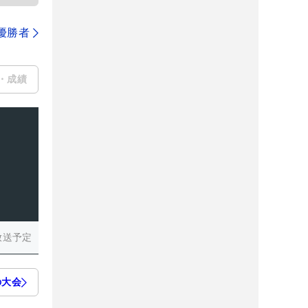
代優勝者
・成績
放送予定
の大会