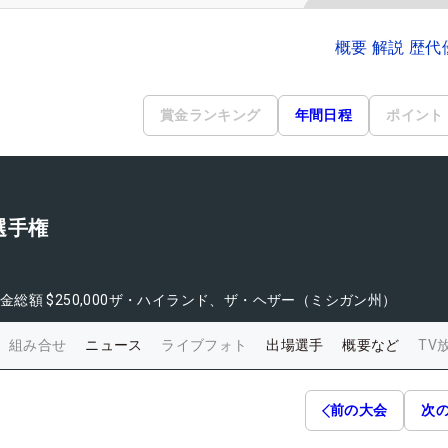
概要 解説 歴
賞金ランキング
年間日程
ポイント
選手権
金総額
$250,000
ザ・ハイランド、ザ・ヘザー（ミシガン州）
組み合せ
ニュース
ライブフォト
出場選手
概要など
TV
前の大会
次