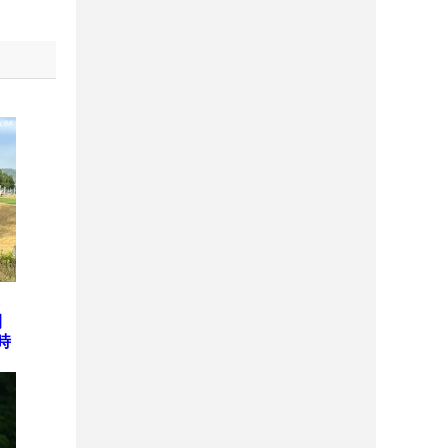
ら
開
時
本
テ
E