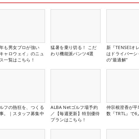
年も男女プロが強い
猛暑を乗り切る！ こだ
新『TENSEIオ
キャロウェイ」のニュ
わり機能派パンツ4選
はドライバーシ
ス一覧はこちら！
の“最適解”
ルフの熱狂を、つくる
ALBA Netゴルフ場予約
仲宗根澄香が平
事。｜スタッフ募集中
／【毎週更新】特別優待
数『TRTL』で
プランはこちら！