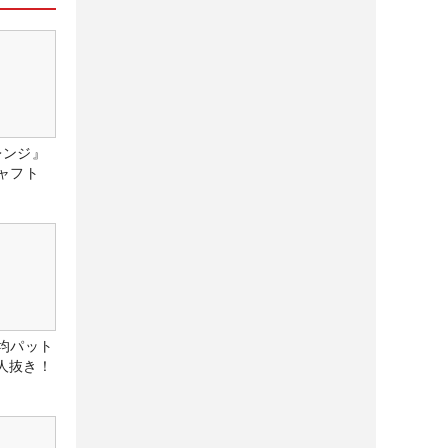
レンジ』
ャフト
均パット
6人抜き！