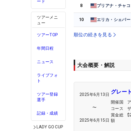
ード
8
ブリアナ・チャコ
ツアーメニ
10
エリカ・シェパー
ュー
順位の続きを見る
ツアーTOP
年間日程
ニュース
大会概要・解説
ライブフォ
ト
グレー
ツアー登録
2025年6月13日
選手
開催国
〜
コース
記録・成績
賞金総
$
2025年6月15日
額
LADY GO CUP