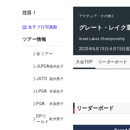
注目！
アマチュア・その他
グレート・レイク
女子プロ写真館
ツアー情報
Great Lakes Championship
2025年6月13日-6月15日
賞
全ツアー
大会TOP
リーダーボード
JLPGA
国内女子
JGTO
国内男子
LPGA
米国女子
PGA
米国男子
リーダーボード
DPワ
欧州男子
ールド