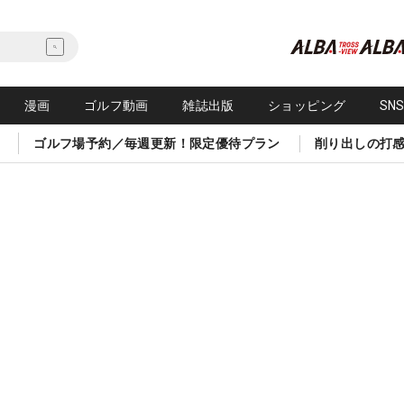
漫画
ゴルフ動画
雑誌出版
ショッピング
SN
ゴルフ場予約／毎週更新！限定優待プラン
削り出しの打