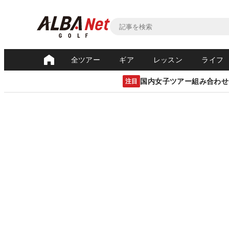
全ツアー
ギア
レッスン
ライフ
国内女子ツアー組み合わせ
注目