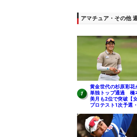
アマチュア・その他 
黄金世代の杉原彩花
単独トップ通過 橋
1
美月も2位で突破【
プロテスト1次予選・
地区】