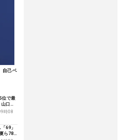
 自己ベ
5位で最
、山口す
09時08
「69」
夏ら78