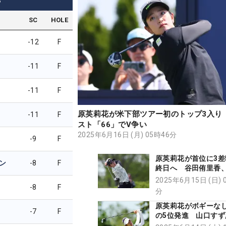
3
SC
HOLE
-12
F
-11
F
-11
F
原英莉花が米下部ツアー初のトップ3入り
-11
F
スト「66」でV争い
2025年6月16日 (月) 05時46分
-9
F
原英莉花が首位に3差
ン
-8
F
終日へ 谷田侑里香
ず夏ら予選落ち
2025年6月15日 (日) 
-8
F
分
原英莉花がボギーなし
-7
F
の5位発進 山口すず
位