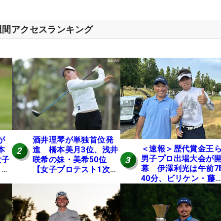
週間アクセスランキング
が
酒井理琴が単独首位発
＜速報＞歴代賞金王
本
進 橋本美月3位、浅井
2
男子プロ出場大会が
3
女子
咲希の妹・美希50位
幕 伊澤利光は午前7
E
【女子プロテスト1次予
40分、ビリケン・藤
選・E地区】
佳則は午前9時30分に
ィオフ【MAIN STAG
JOYX OPEN】