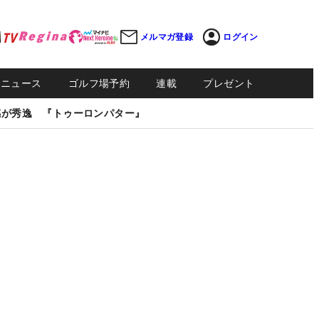
メルマガ登録
ログイン
Sニュース
ゴルフ場予約
連載
プレゼント
感が秀逸 『トゥーロンパター』