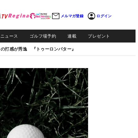
メルマガ登録
ログイン
Sニュース
ゴルフ場予約
連載
プレゼント
しの打感が秀逸 『トゥーロンパター』