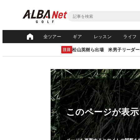
全ツアー
ギア
レッスン
ライフ
松山英樹ら出場 米男子リーダー
注目
このページが表示