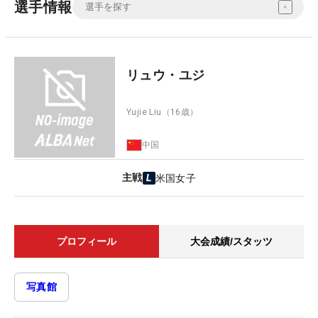
選手情報
リュウ・ユジ
Yujie Liu
（16歳）
中国
主戦
米国女子
プロフィール
大会成績/スタッツ
写真館